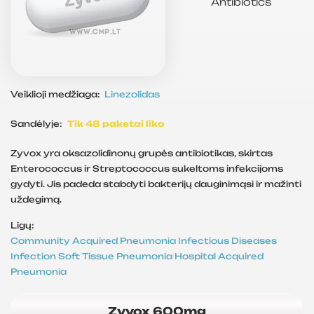
Antibiotics
Veiklioji medžiaga:
Linezolidas
Sandėlyje:
Tik 48 paketai liko
Zyvox yra oksazolidinonų grupės antibiotikas, skirtas
Enterococcus ir Streptococcus sukeltoms infekcijoms
gydyti. Jis padeda stabdyti bakterijų dauginimąsi ir mažinti
uždegimą.
Ligų:
Community Acquired Pneumonia
Infectious Diseases
Infection
Soft Tissue
Pneumonia
Hospital Acquired
Pneumonia
Zyvox 600mg