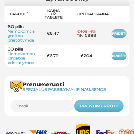
KAINA
PAKUOTĖ
UŽ
SPECIALI KAINA
TABLETĘ
60 pills
Nemokamas
€408
-4%
€6.47
PRIDĖTI
Tik
€389
greitas
pristatymas
30 pills
Nemokamas
€6.79
€204
PRIDĖTI
įprastas
pristatymas
Prenumeruoti
SPECIALŪS PASIŪLYMAI IR NAUJIENOS
PRENUMERUOTI