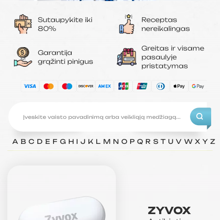
Sutaupykite iki
Receptas
80%
nereikalingas
Greitas ir visame
Garantija
pasaulyje
grąžinti pinigus
pristatymas
A
B
C
D
E
F
G
H
I
J
K
L
M
N
O
P
Q
R
S
T
U
V
W
X
Y
Z
ZYVOX