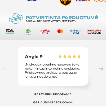
PATVIRTINTA PARDUOTUVĖ
DAUGIAU NEI 100 PATVIRTINTŲ SERTIFIKATŲ
Angle P
D
„Niekada gyvenime nebuvau toks
„P
patenkintas internetine paslauga.
su
Pristatymas greitas, o paslauga
le
lengvai naudojama.“
sv
PARTNERIŲ PROGRAMA
GERIAUSIAI PARDUODAMI