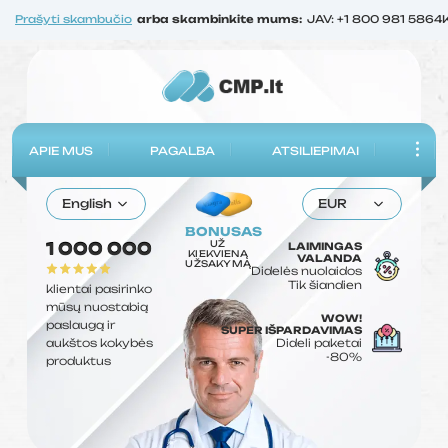
Prašyti skambučio
arba skambinkite mums:
JAV: +1 800 981 5864
APIE MUS
PAGALBA
ATSILIEPIMAI
English
EUR
BONUSAS
UŽ
1 000 000
LAIMINGAS
KIEKVIENĄ
VALANDA
UŽSAKYMĄ
Didelės nuolaidos
Tik šiandien
klientai pasirinko
mūsų nuostabią
WOW!
paslaugą ir
SUPER IŠPARDAVIMAS
aukštos kokybės
Dideli paketai
-80%
produktus