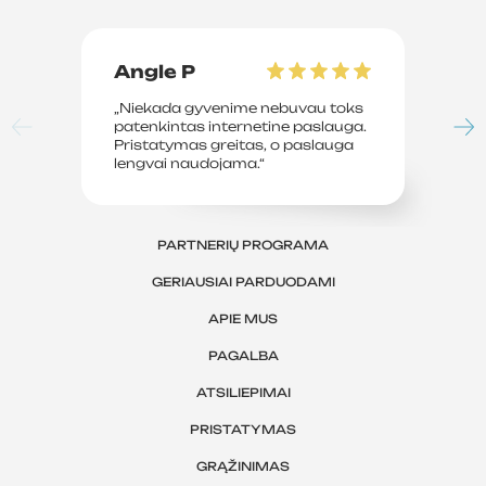
Angle P
D
„Niekada gyvenime nebuvau toks
„P
patenkintas internetine paslauga.
su
Pristatymas greitas, o paslauga
le
lengvai naudojama.“
sv
PARTNERIŲ PROGRAMA
GERIAUSIAI PARDUODAMI
APIE MUS
PAGALBA
ATSILIEPIMAI
PRISTATYMAS
GRĄŽINIMAS