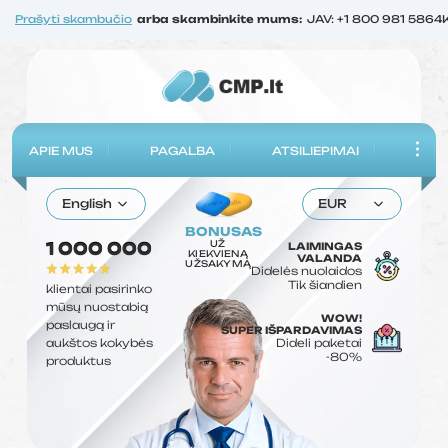
Prašyti skambučio
arba skambinkite mums:
JAV: +1 800 981 5864
APIE MUS
PAGALBA
ATSILIEPIMAI
English
EUR
BONUSAS
UŽ
1 000 000
LAIMINGAS
KIEKVIENĄ
VALANDA
UŽSAKYMĄ
Didelės nuolaidos
Tik šiandien
klientai pasirinko
mūsų nuostabią
WOW!
paslaugą ir
SUPER IŠPARDAVIMAS
aukštos kokybės
Dideli paketai
-80%
produktus