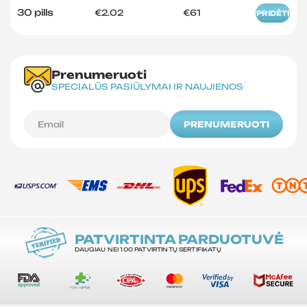
30 pills
€2.02
€61
PRIDĖTI
Prenumeruoti
SPECIALŪS PASIŪLYMAI IR NAUJIENOS
PRENUMERUOTI
PATVIRTINTA PARDUOTUVĖ
DAUGIAU NEI 100 PATVIRTINTŲ SERTIFIKATŲ