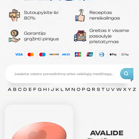
Sutaupykite iki
Receptas
80%
nereikalingas
Greitas ir visame
Garantija
pasaulyje
grąžinti pinigus
pristatymas
A
B
C
D
E
F
G
H
I
J
K
L
M
N
O
P
Q
R
S
T
U
V
W
X
Y
Z
AVALIDE