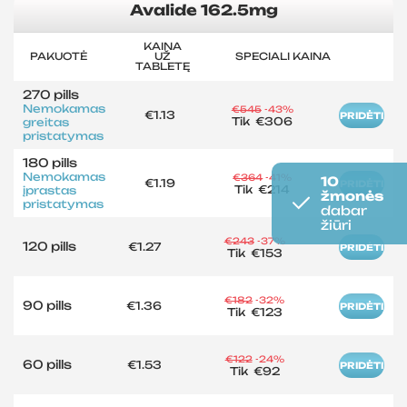
Avalide 162.5mg
KAINA
PAKUOTĖ
UŽ
SPECIALI KAINA
TABLETĘ
270 pills
Nemokamas
€545
-43%
€1.13
PRIDĖTI
Tik
€306
greitas
pristatymas
180 pills
Nemokamas
€364
-41%
10
€1.19
PRIDĖTI
Tik
€214
įprastas
žmonės
pristatymas
dabar
žiūri
€243
-37%
120 pills
€1.27
PRIDĖTI
Tik
€153
€182
-32%
90 pills
€1.36
PRIDĖTI
Tik
€123
€122
-24%
60 pills
€1.53
PRIDĖTI
Tik
€92