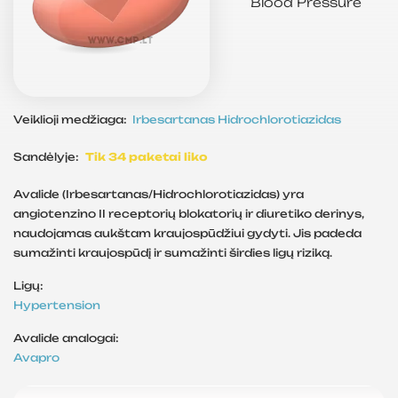
Blood Pressure
Veiklioji medžiaga:
Irbesartanas
Hidrochlorotiazidas
Sandėlyje:
Tik 34 paketai liko
Avalide (Irbesartanas/Hidrochlorotiazidas) yra
angiotenzino II receptorių blokatorių ir diuretiko derinys,
naudojamas aukštam kraujospūdžiui gydyti. Jis padeda
sumažinti kraujospūdį ir sumažinti širdies ligų riziką.
Ligų:
Hypertension
Avalide analogai:
Avapro