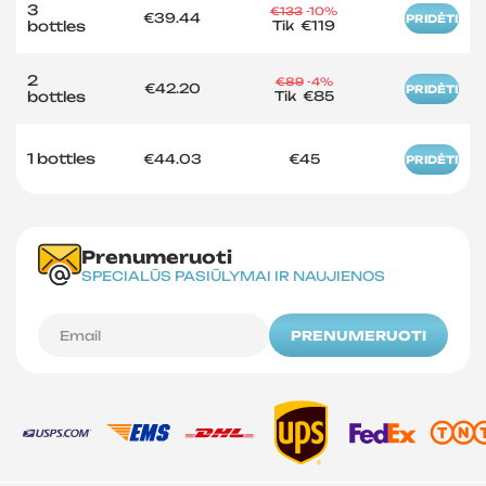
3
€133
-10%
€39.44
PRIDĖTI
bottles
Tik
€119
2
€89
-4%
€42.20
PRIDĖTI
bottles
Tik
€85
1 bottles
€44.03
€45
PRIDĖTI
Prenumeruoti
SPECIALŪS PASIŪLYMAI IR NAUJIENOS
PRENUMERUOTI