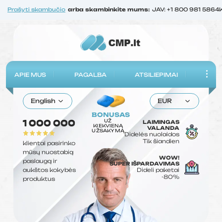
Prašyti skambučio
arba skambinkite mums:
JAV: +1 800 981 5864
APIE MUS
PAGALBA
ATSILIEPIMAI
English
EUR
BONUSAS
UŽ
1 000 000
LAIMINGAS
KIEKVIENĄ
VALANDA
UŽSAKYMĄ
Didelės nuolaidos
Tik šiandien
klientai pasirinko
mūsų nuostabią
WOW!
paslaugą ir
SUPER IŠPARDAVIMAS
aukštos kokybės
Dideli paketai
-80%
produktus