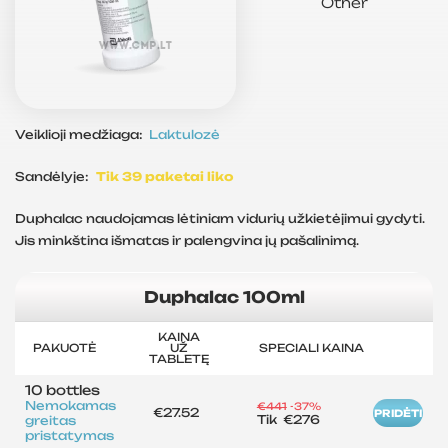
Other
Veiklioji medžiaga:
Laktulozė
Sandėlyje:
Tik 39 paketai liko
Duphalac naudojamas lėtiniam vidurių užkietėjimui gydyti.
Jis minkština išmatas ir palengvina jų pašalinimą.
Duphalac 100ml
KAINA
PAKUOTĖ
UŽ
SPECIALI KAINA
TABLETĘ
10 bottles
Nemokamas
€441
-37%
€27.52
PRIDĖTI
Tik
€276
greitas
pristatymas