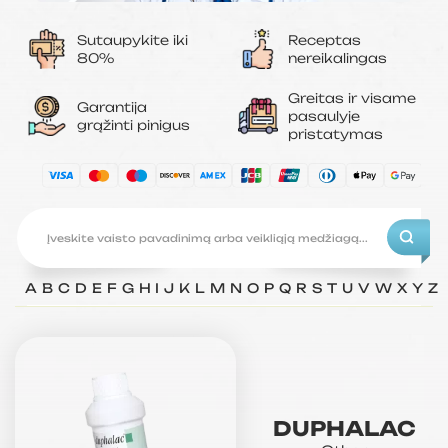
Sutaupykite iki
Receptas
80%
nereikalingas
Greitas ir visame
Garantija
pasaulyje
grąžinti pinigus
pristatymas
A
B
C
D
E
F
G
H
I
J
K
L
M
N
O
P
Q
R
S
T
U
V
W
X
Y
Z
DUPHALAC