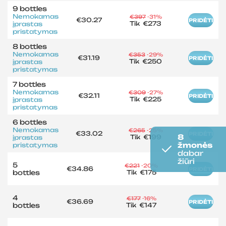
9 bottles
Nemokamas
€397
-31%
€30.27
PRIDĖTI
Tik
€273
įprastas
pristatymas
8 bottles
Nemokamas
€353
-29%
€31.19
PRIDĖTI
Tik
€250
įprastas
pristatymas
7 bottles
Nemokamas
€309
-27%
€32.11
PRIDĖTI
Tik
€225
įprastas
pristatymas
6 bottles
Nemokamas
€265
-25%
€33.02
PRIDĖTI
8
Tik
€199
įprastas
žmonės
pristatymas
dabar
žiūri
5
€221
-20%
€34.86
PRIDĖTI
bottles
Tik
€175
4
€177
-16%
€36.69
PRIDĖTI
bottles
Tik
€147