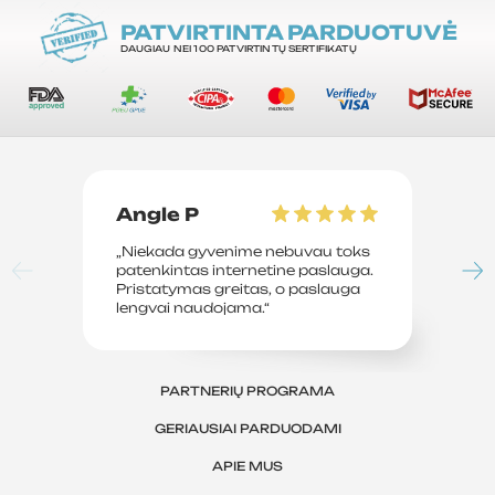
PATVIRTINTA PARDUOTUVĖ
DAUGIAU NEI 100 PATVIRTINTŲ SERTIFIKATŲ
Angle P
D
„Niekada gyvenime nebuvau toks
„P
patenkintas internetine paslauga.
su
Pristatymas greitas, o paslauga
le
lengvai naudojama.“
sv
PARTNERIŲ PROGRAMA
GERIAUSIAI PARDUODAMI
APIE MUS