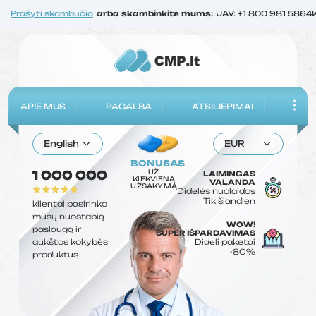
Prašyti skambučio
arba skambinkite mums:
JAV: +1 800 981 5864
APIE MUS
PAGALBA
ATSILIEPIMAI
English
EUR
BONUSAS
UŽ
1 000 000
LAIMINGAS
KIEKVIENĄ
VALANDA
UŽSAKYMĄ
Didelės nuolaidos
Tik šiandien
klientai pasirinko
mūsų nuostabią
WOW!
paslaugą ir
SUPER IŠPARDAVIMAS
aukštos kokybės
Dideli paketai
-80%
produktus