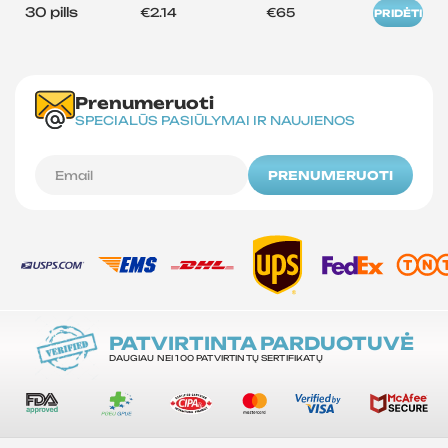
30 pills
€2.14
€65
PRIDĖTI
Prenumeruoti
SPECIALŪS PASIŪLYMAI IR NAUJIENOS
PRENUMERUOTI
PATVIRTINTA PARDUOTUVĖ
DAUGIAU NEI 100 PATVIRTINTŲ SERTIFIKATŲ