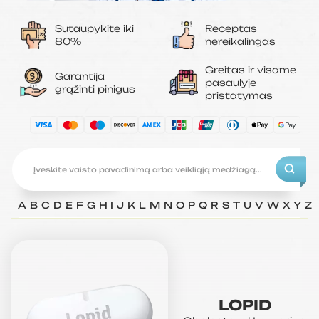
Sutaupykite iki
Receptas
80%
nereikalingas
Greitas ir visame
Garantija
pasaulyje
grąžinti pinigus
pristatymas
A
B
C
D
E
F
G
H
I
J
K
L
M
N
O
P
Q
R
S
T
U
V
W
X
Y
Z
LOPID