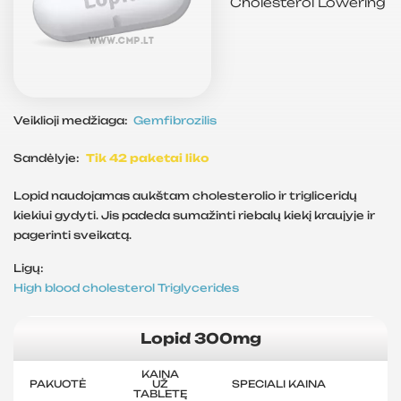
Cholesterol Lowering
Veiklioji medžiaga:
Gemfibrozilis
Sandėlyje:
Tik 42 paketai liko
Lopid naudojamas aukštam cholesterolio ir trigliceridų
kiekiui gydyti. Jis padeda sumažinti riebalų kiekį kraujyje ir
pagerinti sveikatą.
Ligų:
High blood cholesterol
Triglycerides
Lopid 300mg
KAINA
PAKUOTĖ
UŽ
SPECIALI KAINA
TABLETĘ