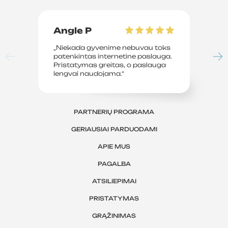
Angle P
D
„Niekada gyvenime nebuvau toks
„P
patenkintas internetine paslauga.
su
Pristatymas greitas, o paslauga
le
lengvai naudojama.“
sv
PARTNERIŲ PROGRAMA
GERIAUSIAI PARDUODAMI
APIE MUS
PAGALBA
ATSILIEPIMAI
PRISTATYMAS
GRĄŽINIMAS