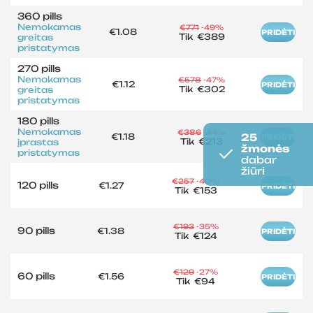
360 pills
Nemokamas
€771
-49%
€1.08
PRIDĖTI
Tik
€389
greitas
pristatymas
270 pills
Nemokamas
€578
-47%
€1.12
PRIDĖTI
Tik
€302
greitas
pristatymas
180 pills
Nemokamas
€386
-44%
€1.18
25
PRIDĖTI
Tik
€213
įprastas
žmonės
pristatymas
dabar
žiūri
€257
-40%
120 pills
€1.27
PRIDĖTI
Tik
€153
€193
-35%
90 pills
€1.38
PRIDĖTI
Tik
€124
€129
-27%
60 pills
€1.56
PRIDĖTI
Tik
€94