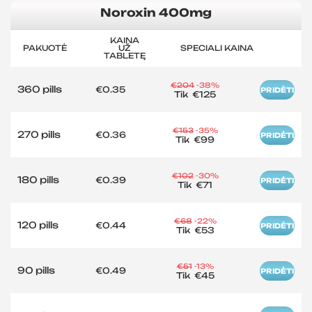
Noroxin 400mg
KAINA
PAKUOTĖ
UŽ
SPECIALI KAINA
TABLETĘ
€204
-38%
360 pills
€0.35
PRIDĖTI
Tik
€125
€153
-35%
270 pills
€0.36
PRIDĖTI
Tik
€99
€102
-30%
180 pills
€0.39
PRIDĖTI
Tik
€71
€68
-22%
120 pills
€0.44
PRIDĖTI
Tik
€53
€51
-13%
90 pills
€0.49
PRIDĖTI
Tik
€45