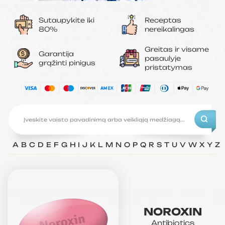
Sutaupykite iki
Receptas
80%
nereikalingas
Greitas ir visame
Garantija
pasaulyje
grąžinti pinigus
pristatymas
A
B
C
D
E
F
G
H
I
J
K
L
M
N
O
P
Q
R
S
T
U
V
W
X
Y
Z
NOROXIN
Antibiotics