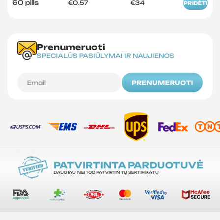
60 pills
€0.57
€34
PRIDĖTI
Prenumeruoti
SPECIALŪS PASIŪLYMAI IR NAUJIENOS
PRENUMERUOTI
PATVIRTINTA PARDUOTUVĖ
DAUGIAU NEI 100 PATVIRTINTŲ SERTIFIKATŲ