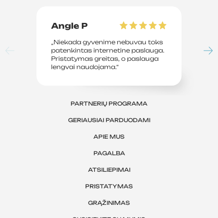
Angle P
D
„Niekada gyvenime nebuvau toks
„P
patenkintas internetine paslauga.
su
Pristatymas greitas, o paslauga
le
lengvai naudojama.“
sv
PARTNERIŲ PROGRAMA
GERIAUSIAI PARDUODAMI
APIE MUS
PAGALBA
ATSILIEPIMAI
PRISTATYMAS
GRĄŽINIMAS