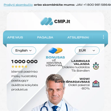
Prašyti skambučio
arba skambinkite mums:
JAV: +1 800 981 5864
APIE MUS
PAGALBA
ATSILIEPIMAI
English
EUR
BONUSAS
UŽ
1 000 000
LAIMINGAS
KIEKVIENĄ
VALANDA
UŽSAKYMĄ
Didelės nuolaidos
Tik šiandien
klientai pasirinko
mūsų nuostabią
WOW!
paslaugą ir
SUPER IŠPARDAVIMAS
aukštos kokybės
Dideli paketai
-80%
produktus