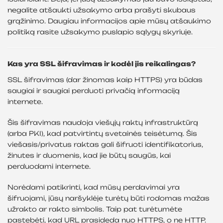
negalite atšaukti užsakymo arba prašyti skubaus
grąžinimo. Daugiau informacijos apie mūsų atšaukimo
politiką rasite užsakymo puslapio sąlygų skyriuje.
Kas yra SSL šifravimas ir kodėl jis reikalingas?
SSL šifravimas (dar žinomas kaip HTTPS) yra būdas
saugiai ir saugiai perduoti privačią informaciją
internete.
Šis šifravimas naudoja viešųjų raktų infrastruktūrą
(arba PKI), kad patvirtintų svetainės teisėtumą. Šis
viešasis/privatus raktas gali šifruoti identifikatorius,
žinutes ir duomenis, kad jie būtų saugūs, kai
perduodami internete.
Norėdami patikrinti, kad mūsų perdavimai yra
šifruojami, jūsų naršyklėje turėtų būti rodomas mažas
užrakto ar rakto simbolis. Taip pat turėtumėte
pastebėti, kad URL prasideda nuo HTTPS, o ne HTTP.