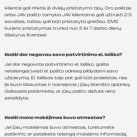
Klientai gali rinktis iš dviejų pristatymo tipų. Oro paštas
arba JAV pašto tarnyba JAV klientams gali užtrukti 2-3
savaites, tačiau gali būti pristatyta greičiau. EMS
kurjerio pristatymas trunka nuo 5 iki 7 darbo dienų.
(Išskyrus šventes)
Kodėl dar negavau savo patvirtinimo el. laiško?
Jei dar negavote patvirtinimo el. laiško, galite
neteisingai įvesti el. pašto adresą pildydami savo
užsakymą. El. laiškas taip pat gali būti praleistas, nes
jis buvo blokuotas ir nukreiptas į jūsų šlamšto aplanką.
Galiausiai patikrinkite, ar jūsų pašto dėžutė nėra
perpildyta.
Kodėl mano mokėjimas buvo atmestas?
Jei jūsų mokėjimas buvo atmestas, turėtumėte
patikrinti, ar pateikėte teisingą mokėjimo informaciją.