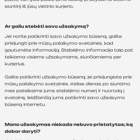
siuntinį iš jūsų vietinio kurjerio.
Ar galiu stebėti savo užsakymą?
Jei norite patikrinti savo užsakymo būseną, galite
prisijungti prie mūsų palaikymo svetainės, kad
gautumėte informaciją. Stebėjimo informacija taip pat
teikiama visiems užsakymams, siunčiamiems per
kurjerius.
Galite patikrinti užsakymo būseną, jei prisijungiate prie
mūsų palaikymo svetainės. Kelias dienas po siuntimo
mes pateiksime jums stebėjimo numerį ir nuorodą į
svetainę, leidžiančią jums patikrinti savo užsakymo
būseną internetu.
Mano užsakymas niekada nebuvo pristatytas; ką
dabar daryti?