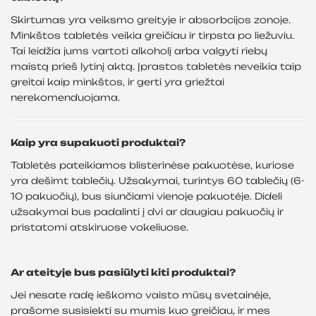
Skirtumas yra veiksmo greityje ir absorbcijos zonoje.
Minkštos tabletės veikia greičiau ir tirpsta po liežuviu.
Tai leidžia jums vartoti alkoholį arba valgyti riebų
maistą prieš lytinį aktą. Įprastos tabletės neveikia taip
greitai kaip minkštos, ir gerti yra griežtai
nerekomenduojama.
Kaip yra supakuoti produktai?
Tabletės pateikiamos blisterinėse pakuotėse, kuriose
yra dešimt tablečių. Užsakymai, turintys 60 tablečių (6-
10 pakuočių), bus siunčiami vienoje pakuotėje. Dideli
užsakymai bus padalinti į dvi ar daugiau pakuočių ir
pristatomi atskiruose vokeliuose.
Ar ateityje bus pasiūlyti kiti produktai?
Jei nesate radę ieškomo vaisto mūsų svetainėje,
prašome susisiekti su mumis kuo greičiau, ir mes