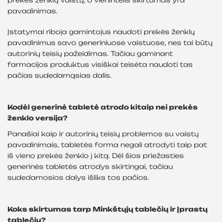
pavadinimas.
Įstatymai riboja gamintojus naudoti prekės ženklų
pavadinimus savo generiniuose vaistuose, nes tai būtų
autorinių teisių pažeidimas. Tačiau gaminant
farmacijos produktus visiškai teisėta naudoti tas
pačias sudedamąsias dalis.
Kodėl generinė tabletė atrodo kitaip nei prekės
ženklo versija?
Panašiai kaip ir autorinių teisių problemos su vaistų
pavadinimais, tabletės forma negali atrodyti taip pat
iš vieno prekės ženklo į kitą. Dėl šios priežasties
generinės tabletės atrodys skirtingai, tačiau
sudedamosios dalys išliks tos pačios.
Koks skirtumas tarp Minkštųjų tablečių ir Įprastų
tablečių?