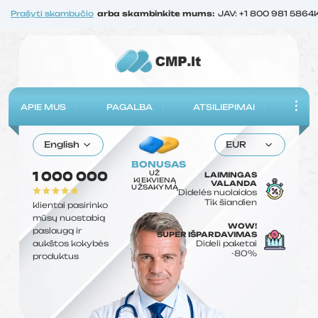
Prašyti skambučio
arba skambinkite mums:
JAV: +1 800 981 5864
APIE MUS
PAGALBA
ATSILIEPIMAI
English
EUR
BONUSAS
UŽ
1 000 000
LAIMINGAS
KIEKVIENĄ
VALANDA
UŽSAKYMĄ
Didelės nuolaidos
Tik šiandien
klientai pasirinko
mūsų nuostabią
WOW!
paslaugą ir
SUPER IŠPARDAVIMAS
aukštos kokybės
Dideli paketai
-80%
produktus