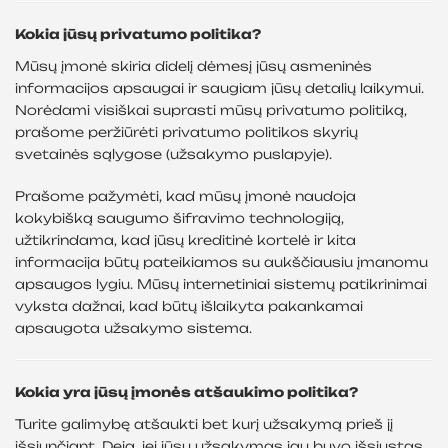
Kokia jūsų privatumo politika?
Mūsų įmonė skiria didelį dėmesį jūsų asmeninės
informacijos apsaugai ir saugiam jūsų detalių laikymui.
Norėdami visiškai suprasti mūsų privatumo politiką,
prašome peržiūrėti privatumo politikos skyrių
svetainės sąlygose (užsakymo puslapyje).
Prašome pažymėti, kad mūsų įmonė naudoja
kokybišką saugumo šifravimo technologiją,
užtikrindama, kad jūsų kreditinė kortelė ir kita
informacija būtų pateikiamos su aukščiausiu įmanomu
apsaugos lygiu. Mūsų internetiniai sistemų patikrinimai
vyksta dažnai, kad būtų išlaikyta pakankamai
apsaugota užsakymo sistema.
Kokia yra jūsų įmonės atšaukimo politika?
Turite galimybę atšaukti bet kurį užsakymą prieš jį
išsiunčiant. Deja, jei jūsų užsakymas jau buvo išsiųstas,