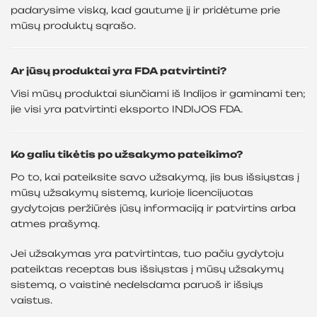
padarysime viską, kad gautume jį ir pridėtume prie
mūsų produktų sąrašo.
Ar jūsų produktai yra FDA patvirtinti?
Visi mūsų produktai siunčiami iš Indijos ir gaminami ten;
jie visi yra patvirtinti eksporto INDIJOS FDA.
Ko galiu tikėtis po užsakymo pateikimo?
Po to, kai pateiksite savo užsakymą, jis bus išsiųstas į
mūsų užsakymų sistemą, kurioje licencijuotas
gydytojas peržiūrės jūsų informaciją ir patvirtins arba
atmes prašymą.
Jei užsakymas yra patvirtintas, tuo pačiu gydytoju
pateiktas receptas bus išsiųstas į mūsų užsakymų
sistemą, o vaistinė nedelsdama paruoš ir išsiųs
vaistus.