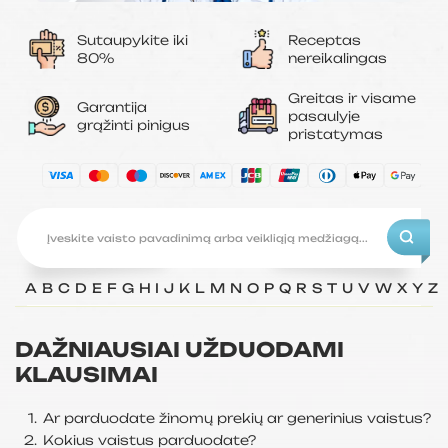
Sutaupykite iki
Receptas
80%
nereikalingas
Greitas ir visame
Garantija
pasaulyje
grąžinti pinigus
pristatymas
A
B
C
D
E
F
G
H
I
J
K
L
M
N
O
P
Q
R
S
T
U
V
W
X
Y
Z
DAŽNIAUSIAI UŽDUODAMI
KLAUSIMAI
Ar parduodate žinomų prekių ar generinius vaistus?
Kokius vaistus parduodate?