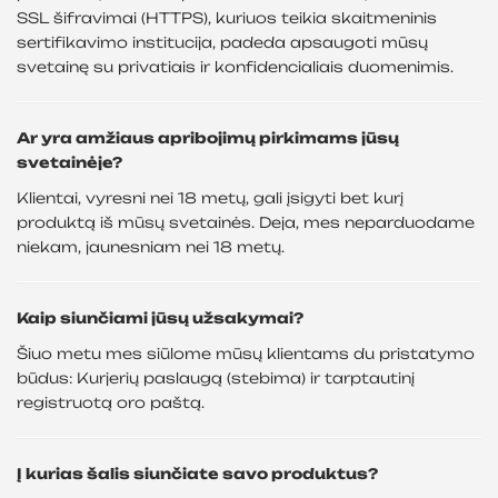
SSL šifravimai (HTTPS), kuriuos teikia skaitmeninis
sertifikavimo institucija, padeda apsaugoti mūsų
svetainę su privatiais ir konfidencialiais duomenimis.
Ar yra amžiaus apribojimų pirkimams jūsų
svetainėje?
Klientai, vyresni nei 18 metų, gali įsigyti bet kurį
produktą iš mūsų svetainės. Deja, mes neparduodame
niekam, jaunesniam nei 18 metų.
Kaip siunčiami jūsų užsakymai?
Šiuo metu mes siūlome mūsų klientams du pristatymo
būdus: Kurjerių paslaugą (stebima) ir tarptautinį
registruotą oro paštą.
Į kurias šalis siunčiate savo produktus?