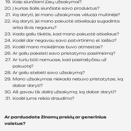
Kaip siunčiami jūsų užsakymai?
Į kurias šalis siunčiate savo produktus?
Ką daryti, jei mano užsakymas vėluoja muitinėje?
Ką daryti, jei mano pakuotė atkeliauja sugadinta
arba išvis negaunu?
Kada galiu tikėtis, kad mano pakuotė atkeliaus?
Kodėl dar negavau savo patvirtinimo el. laiško?
Kodėl mano mokėjimas buvo atmestas?
Ar galiu pakeisti savo pristatymo pasirinkimą?
Ar turiu būti namuose, kad pasirašyčiau už
pakuotę?
Ar galiu stebėti savo užsakymą?
Mano užsakymas niekada nebuvo pristatytas; ką
dabar daryti?
Aš gavau tik dalinį užsakymą; ką dabar daryti?
Kodėl jums reikia draudimo?
Ar parduodate žinomų prekių ar generinius
vaistus?