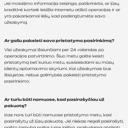
Jei mokėjimo informacija teisinga, patikrinkite, ar jūsų
kreditinė kortelė leidžia internetu atlikti operacijas ir ar
yra pakankamai lėšų, kad padengtumėte savo
užsakymą.
Ar galiu pakeisti savo pristatymo pasirinkimą?
Visi užsakymai išsiunčiami per 24 valandas po
operacijos patvirtinimo. Šiuo metu galite keisti
pristatymą bet kuriuo metu, susisiekdami su mūsų
klientų aptarnavimo skyriumi. Kai užsakymas bus
išsiųstas, nebus galimybės pakeisti pristatymo
pasirinkimo.
Ar turiu būti namuose, kad pasirašyčiau už
pakuotę?
Kas nors turi būti namuose pristatymo metu, kad
pasirašytų už jūsų pakuotę. Jei niekas negali pasirašyti,
pašto tarnyba paliks jums laišką, prašydama atsiimti