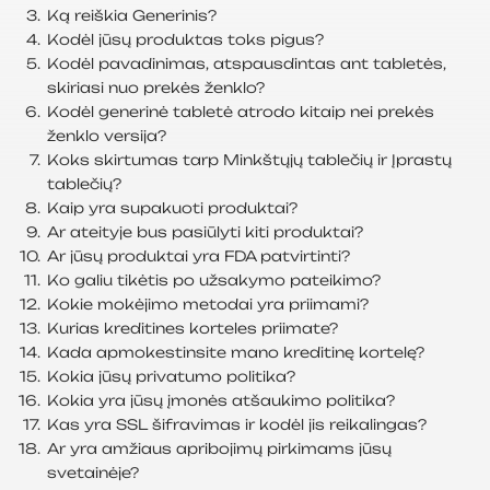
Ką reiškia Generinis?
Kodėl jūsų produktas toks pigus?
Kodėl pavadinimas, atspausdintas ant tabletės,
skiriasi nuo prekės ženklo?
Kodėl generinė tabletė atrodo kitaip nei prekės
ženklo versija?
Koks skirtumas tarp Minkštųjų tablečių ir Įprastų
tablečių?
Kaip yra supakuoti produktai?
Ar ateityje bus pasiūlyti kiti produktai?
Ar jūsų produktai yra FDA patvirtinti?
Ko galiu tikėtis po užsakymo pateikimo?
Kokie mokėjimo metodai yra priimami?
Kurias kreditines korteles priimate?
Kada apmokestinsite mano kreditinę kortelę?
Kokia jūsų privatumo politika?
Kokia yra jūsų įmonės atšaukimo politika?
Kas yra SSL šifravimas ir kodėl jis reikalingas?
Ar yra amžiaus apribojimų pirkimams jūsų
svetainėje?