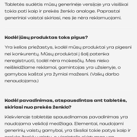
Tabletės sudėtis mūsų generinėje versijoje yra visiškai
tokia pati kaip ir prekės ženklo analoge. Paprastai
generiniai vaistai skiriasi, nes jie nėra reklamuojami.
Kodėl jūsų produktas toks pigus?
Yra kelios priežastys, kodėl mūsų produktai yra pigesni
nei konkurentų. Mūsų produktai į šalį patenka
neregistruoti, todėl nėra mokesčių. Mes nieko
neišleidžiame reklamai, gamintojas yra užsienyje, o
gamybos kaštai yra žymiai mažesni. (Vaikų darbo
nenaudojama.)
Kodėl pavadinimas, atspausdintas ant tabletės,
skiriasi nuo prekės ženklo?
Kiekvienoje tabletėje spausdinamas pavadinimas yra
naudojama veiklioji medžiaga. Elementai, naudojami
generinių vaistų gamybai, yra tiksliai tokie patys kaip ir
prekės ženklų vaistų, o vienintelis skirtumas yra