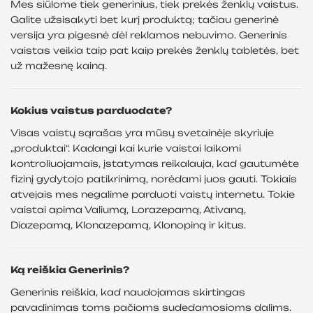
Mes siūlome tiek generinius, tiek prekės ženklų vaistus.
Galite užsisakyti bet kurį produktą; tačiau generinė
versija yra pigesnė dėl reklamos nebuvimo. Generinis
vaistas veikia taip pat kaip prekės ženklų tabletės, bet
už mažesnę kainą.
Kokius vaistus parduodate?
Visas vaistų sąrašas yra mūsų svetainėje skyriuje
„produktai“. Kadangi kai kurie vaistai laikomi
kontroliuojamais, įstatymas reikalauja, kad gautumėte
fizinį gydytojo patikrinimą, norėdami juos gauti. Tokiais
atvejais mes negalime parduoti vaistų internetu. Tokie
vaistai apima Valiumą, Lorazepamą, Ativaną,
Diazepamą, Klonazepamą, Klonopiną ir kitus.
Ką reiškia Generinis?
Generinis reiškia, kad naudojamas skirtingas
pavadinimas toms pačioms sudedamosioms dalims.