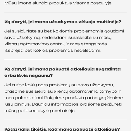
Mūsų įmonė siunčia produktus visame pasaulyje.
Ką daryti, jei mano užsakymas vėluoja muitinėje?
Jei susiduriate su bet kokiomis problemomis gaudami
savo užsakymą, nedelsdami susisiekite su mūsų
klientų aptarnavimo centru, ir mes stengsimės
išspręsti bet kokias problemas nedelsdami.
Ką daryti, jei mano pakuotė atkeliauja sugadinta
arba išvis negaunu?
Jei turite kokių nors problemų su savo užsakymu,
prašome susisiekti su klientų aptarnavimo tarnyba ir
mes pakartotinai išsiųsime produktą arba grąžinsime
jūsų pinigus. Daugiau informacijos prašome peržiūrėti
mūsų politikos skyrių svetainėje.
Kada galiu tikėtis, kad mano pakuotė atkeliaus?