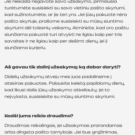
Jei niekada negavote savo užsakymo, pirmiausia
turėtumėte susisiekti su savo vietiniu pašto skyriumi,
kad sužinotumėte, ar jis ten yra. Jei jūsų pakuotė nėra
pašto skyriuje, prašome susisiekti su mūsų siuntimo
skyriumi dėl tolesnių veiksmų. Atminkite, kad oro paštu
siunčiama pakuotė turi atvykti ne ilgiau kaip per tris
savaites ir ne ilgiau kaip per dešimt dienų, jei ji
siunčiama kurjeriu.
Aš gavau tik dalinį užsakymą; ką dabar daryti?
Didelių užsakymų atveju mes juos padalinsime į
atskiras pakuotes. Palaukite keletą papildomų dienų,
kad likusi dalis jūsų užsakymo atkeliautų; jei to
neįvyksta, susisiekite su mūsų siuntimo skyriumi.
Kodėl jums reikia draudimo?
Draudimas reikalingas, jei užsakymas prarandamas
arba dingsta pašto tarnyboje. Jei bus grąžinimas,