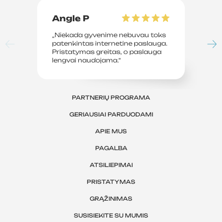
Angle P
D
„Niekada gyvenime nebuvau toks
„P
patenkintas internetine paslauga.
su
Pristatymas greitas, o paslauga
le
lengvai naudojama.“
sv
PARTNERIŲ PROGRAMA
GERIAUSIAI PARDUODAMI
APIE MUS
PAGALBA
ATSILIEPIMAI
PRISTATYMAS
GRĄŽINIMAS
SUSISIEKITE SU MUMIS