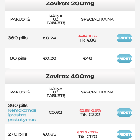
Zovirax 200mg
KAINA
PAKUOTĖ
UŽ
SPECIALI KAINA
TABLETĘ
€96
-10%
360 pills
€0.24
PRIDĖTI
Tik
€86
180 pills
€0.26
€48
PRIDĖTI
Zovirax 400mg
KAINA
PAKUOTĖ
UŽ
SPECIALI KAINA
TABLETĘ
360 pills
Nemokamas
€298
-25%
€0.62
PRIDĖTI
Tik
€222
įprastas
pristatymas
€223
-23%
270 pills
€0.63
PRIDĖTI
Tik
€170