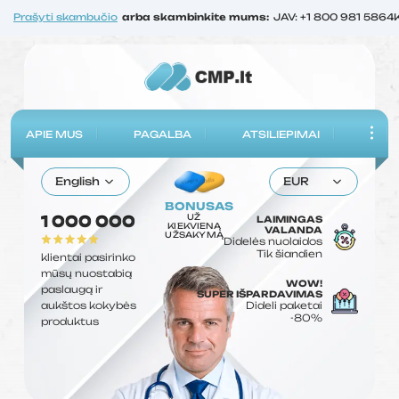
Prašyti skambučio
arba skambinkite mums:
JAV: +1 800 981 5864
APIE MUS
PAGALBA
ATSILIEPIMAI
English
EUR
BONUSAS
UŽ
1 000 000
LAIMINGAS
KIEKVIENĄ
VALANDA
UŽSAKYMĄ
Didelės nuolaidos
Tik šiandien
klientai pasirinko
mūsų nuostabią
WOW!
paslaugą ir
SUPER IŠPARDAVIMAS
aukštos kokybės
Dideli paketai
-80%
produktus