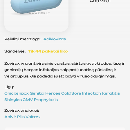
Anti Viral
Veiklioji medžiaga:
Acikloviras
Sandėlyje:
Tik 44 paketai liko
Zovirax yra antivirusinis vaistas, skirtas gydyti odos, lūpų ir
genitalijų herpes infekcijas, taip pat juostinę pūslelinę ir
vėjaraupius. Jis padeda sustabdyti viruso dauginimąsi.
Ligų:
Chickenpox
Genital Herpes
Cold Sore
Infection
Keratitis
Shingles
CMV Prophylaxis
Zovirax analogai:
Acivir Pills
Valtrex