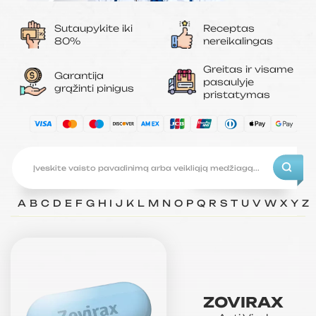
Sutaupykite iki
Receptas
80%
nereikalingas
Greitas ir visame
Garantija
pasaulyje
grąžinti pinigus
pristatymas
A
B
C
D
E
F
G
H
I
J
K
L
M
N
O
P
Q
R
S
T
U
V
W
X
Y
Z
ZOVIRAX