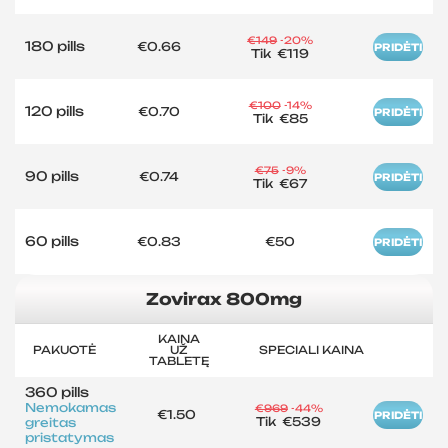
€149
-20%
180 pills
€0.66
PRIDĖTI
Tik
€119
€100
-14%
120 pills
€0.70
PRIDĖTI
Tik
€85
€75
-9%
90 pills
€0.74
PRIDĖTI
Tik
€67
60 pills
€0.83
€50
PRIDĖTI
Zovirax 800mg
KAINA
PAKUOTĖ
UŽ
SPECIALI KAINA
TABLETĘ
360 pills
Nemokamas
€969
-44%
€1.50
PRIDĖTI
Tik
€539
greitas
pristatymas