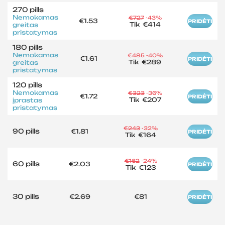
270 pills
Nemokamas
€727
-43%
€1.53
PRIDĖTI
Tik
€414
greitas
pristatymas
180 pills
Nemokamas
€485
-40%
€1.61
PRIDĖTI
Tik
€289
greitas
pristatymas
120 pills
Nemokamas
€323
-36%
€1.72
PRIDĖTI
Tik
€207
įprastas
pristatymas
€243
-32%
90 pills
€1.81
PRIDĖTI
Tik
€164
€162
-24%
60 pills
€2.03
PRIDĖTI
Tik
€123
30 pills
€2.69
€81
PRIDĖTI