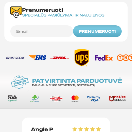
Prenumeruoti
SPECIALŪS PASIŪLYMAI IR NAUJIENOS
PRENUMERUOTI
PATVIRTINTA PARDUOTUVĖ
DAUGIAU NEI 100 PATVIRTINTŲ SERTIFIKATŲ
Angle P
D