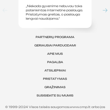
„Niekada gyvenime nebuvau toks
„P
patenkintas internetine paslauga.
su
Pristatymas greitas, o paslauga
le
lengvai naudojama.“
sv
PARTNERIŲ PROGRAMA
GERIAUSIAI PARDUODAMI
APIE MUS
PAGALBA
ATSILIEPIMAI
PRISTATYMAS
GRĄŽINIMAS
SUSISIEKITE SU MUMIS
© 1999-2024 Visos teisės saugomos.www.cmp.lt arba jos