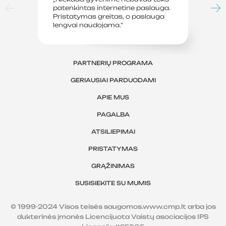
patenkintas internetine paslauga.
su
Pristatymas greitas, o paslauga
le
lengvai naudojama.“
sv
PARTNERIŲ PROGRAMA
GERIAUSIAI PARDUODAMI
APIE MUS
PAGALBA
ATSILIEPIMAI
PRISTATYMAS
GRĄŽINIMAS
SUSISIEKITE SU MUMIS
© 1999-2024 Visos teisės saugomos.www.cmp.lt arba jos
dukterinės įmonės Licencijuota Vaistų asociacijos IPS