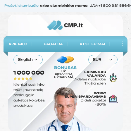
Prašyti skambučio
arba skambinkite mums:
JAV: +1 800 981 5864
APIE MUS
PAGALBA
ATSILIEPIMAI
English
EUR
BONUSAS
UŽ
1 000 000
LAIMINGAS
KIEKVIENĄ
VALANDA
UŽSAKYMĄ
Didelės nuolaidos
Tik šiandien
klientai pasirinko
mūsų nuostabią
WOW!
paslaugą ir
SUPER IŠPARDAVIMAS
aukštos kokybės
Dideli paketai
-80%
produktus