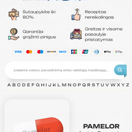
Sutaupykite iki
Receptas
80%
nereikalingas
Greitas ir visame
Garantija
pasaulyje
grąžinti pinigus
pristatymas
A
B
C
D
E
F
G
H
I
J
K
L
M
N
O
P
Q
R
S
T
U
V
W
X
Y
Z
PAMELOR