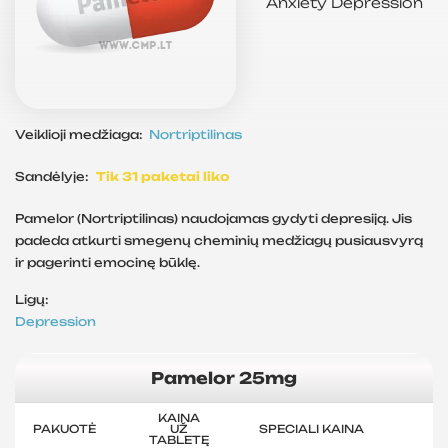
Anxiety
Depression
Veiklioji medžiaga:
Nortriptilinas
Sandėlyje:
Tik 31 paketai liko
Pamelor (Nortriptilinas) naudojamas gydyti depresiją. Jis
padeda atkurti smegenų cheminių medžiagų pusiausvyrą
ir pagerinti emocinę būklę.
Ligų:
Depression
Pamelor 25mg
KAINA
PAKUOTĖ
UŽ
SPECIALI KAINA
TABLETĘ