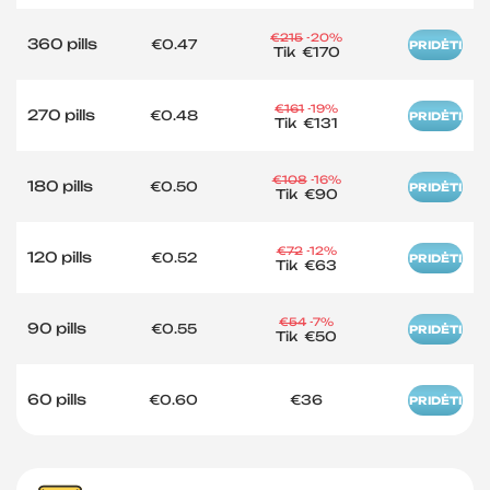
€215
-20%
360 pills
€0.47
PRIDĖTI
Tik
€170
€161
-19%
270 pills
€0.48
PRIDĖTI
Tik
€131
€108
-16%
180 pills
€0.50
PRIDĖTI
Tik
€90
€72
-12%
120 pills
€0.52
PRIDĖTI
Tik
€63
€54
-7%
90 pills
€0.55
PRIDĖTI
Tik
€50
60 pills
€0.60
€36
PRIDĖTI