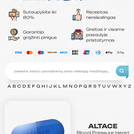
Sutaupykite iki
Receptas
80%
nereikalingas
Greitas ir visame
Garantija
pasaulyje
grąžinti pinigus
pristatymas
A
B
C
D
E
F
G
H
I
J
K
L
M
N
O
P
Q
R
S
T
U
V
W
X
Y
Z
ALTACE
Blood Pressure
Heart