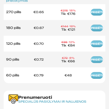
pristatymas
€215
-18%
270 pills
€0.65
PRIDĖTI
Tik
€176
€144
-16%
180 pills
€0.67
PRIDĖTI
Tik
€121
€96
-12%
120 pills
€0.70
PRIDĖTI
Tik
€84
€72
-8%
90 pills
€0.72
PRIDĖTI
Tik
€66
60 pills
€0.79
€48
PRIDĖTI
Prenumeruoti
SPECIALŪS PASIŪLYMAI IR NAUJIENOS