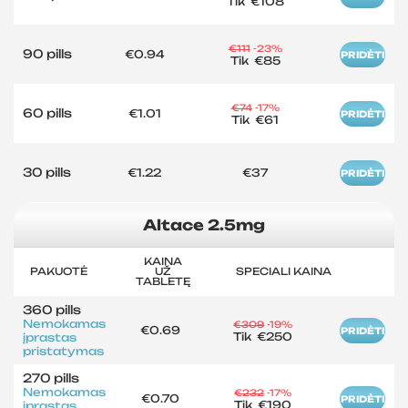
Tik
€108
€111
-23%
90 pills
€0.94
PRIDĖTI
Tik
€85
€74
-17%
60 pills
€1.01
PRIDĖTI
Tik
€61
30 pills
€1.22
€37
PRIDĖTI
Altace 2.5mg
KAINA
PAKUOTĖ
UŽ
SPECIALI KAINA
TABLETĘ
360 pills
Nemokamas
€309
-19%
€0.69
PRIDĖTI
Tik
€250
įprastas
pristatymas
270 pills
Nemokamas
€232
-17%
€0.70
PRIDĖTI
Tik
€190
įprastas