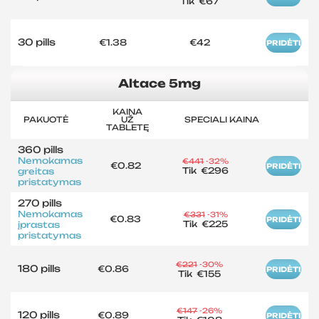
Tik
€67
30 pills
€1.38
€42
PRIDĖTI
Altace 5mg
KAINA
PAKUOTĖ
UŽ
SPECIALI KAINA
TABLETĘ
360 pills
Nemokamas
€441
-32%
€0.82
PRIDĖTI
Tik
€296
greitas
pristatymas
270 pills
Nemokamas
€331
-31%
€0.83
PRIDĖTI
Tik
€225
įprastas
pristatymas
€221
-30%
180 pills
€0.86
PRIDĖTI
Tik
€155
€147
-26%
120 pills
€0.89
PRIDĖTI