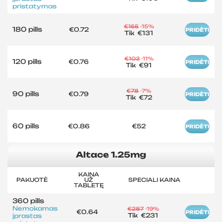
pristatymas
€155
-15%
180 pills
€0.72
PRIDĖTI
Tik
€131
€103
-11%
120 pills
€0.76
PRIDĖTI
Tik
€91
€78
-7%
90 pills
€0.79
PRIDĖTI
Tik
€72
60 pills
€0.86
€52
PRIDĖTI
Altace 1.25mg
KAINA
PAKUOTĖ
UŽ
SPECIALI KAINA
TABLETĘ
360 pills
Nemokamas
€287
-19%
€0.64
PRIDĖTI
Tik
€231
įprastas