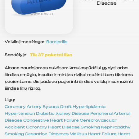
Disease
Veiklioji medžiaga:
Ramiprilis
Sandėlyje:
Tik 37 paketai liko
Altace naudojamas aukštam kraujospūdžiui gydyti arba
širdies smūgio, insulto ir mirties rizikai mažinti tam tikriems
pacientams. Jis padeda pagerinti širdies veiklą ir sumažinti
širdies ligų riziką.
Ligų:
Coronary Artery Bypass Graft
Hyperlipidemia
Hypertension
Diabetic Kidney Disease
Peripheral Arterial
Disease
Congestive Heart Failure
Cerebrovascular
Accident
Coronary Heart Disease
Smoking
Nephropathy
Smoking Cessation
Diabetes Mellitus
Heart Failure
Heart