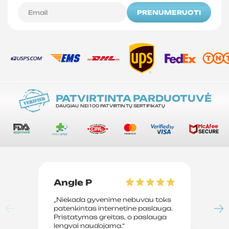
PRENUMERUOTI
PATVIRTINTA PARDUOTUVĖ
DAUGIAU NEI 100 PATVIRTINTŲ SERTIFIKATŲ
Angle P
D
„Niekada gyvenime nebuvau toks
„P
patenkintas internetine paslauga.
su
Pristatymas greitas, o paslauga
le
lengvai naudojama.“
sv