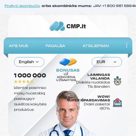
Prašyti skambučio
arba skambinkite mums:
JAV: +1 800 981 5864
APIE MUS
PAGALBA
ATSILIEPIMAI
English
EUR
BONUSAS
UŽ
1 000 000
LAIMINGAS
KIEKVIENĄ
VALANDA
UŽSAKYMĄ
Didelės nuolaidos
Tik šiandien
klientai pasirinko
mūsų nuostabią
WOW!
paslaugą ir
SUPER IŠPARDAVIMAS
aukštos kokybės
Dideli paketai
-80%
produktus