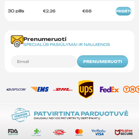
30 pills
€2.26
€68
PRIDĖTI
Prenumeruoti
SPECIALŪS PASIŪLYMAI IR NAUJIENOS
PRENUMERUOTI
PATVIRTINTA PARDUOTUVĖ
DAUGIAU NEI 100 PATVIRTINTŲ SERTIFIKATŲ