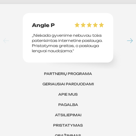
Angle P
D
„Niekada gyvenime nebuvau toks
„P
patenkintas internetine paslauga.
su
Pristatymas greitas, o paslauga
le
lengvai naudojama.“
sv
PARTNERIŲ PROGRAMA
GERIAUSIAI PARDUODAMI
APIE MUS
PAGALBA
ATSILIEPIMAI
PRISTATYMAS
GRĄŽINIMAS