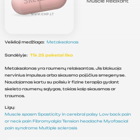
Muscle Relaxant
Veiklioji medžiaga:
Metaksalonas
Sandėlyje:
Tik 25 paketai liko
Metaksalonas yra raumenų relaksantas. Jis blokuoja
nervinius impulsus arba skausmo pojūčius smegenyse.
Naudojamas kartu su poilsiu ir fizine terapija gydant
skeleto raumenų sąlygas, tokias kaip skausmas ar
traumos.
Ligų:
Muscle spasm
Spasticity in cerebral palsy
Low back pain
or neck pain
Fibromyalgia
Tension headache
Myofascial
pain syndrome
Multiple sclerosis