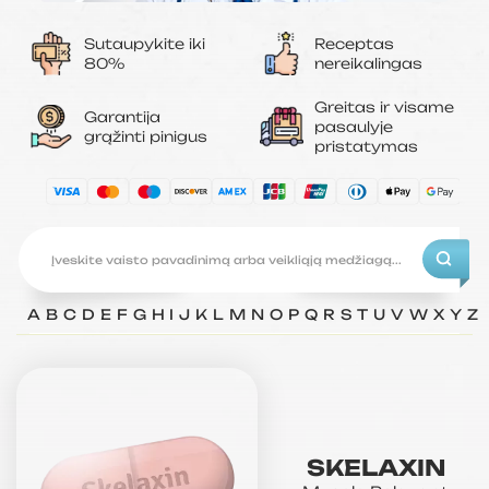
Sutaupykite iki
Receptas
80%
nereikalingas
Greitas ir visame
Garantija
pasaulyje
grąžinti pinigus
pristatymas
A
B
C
D
E
F
G
H
I
J
K
L
M
N
O
P
Q
R
S
T
U
V
W
X
Y
Z
SKELAXIN