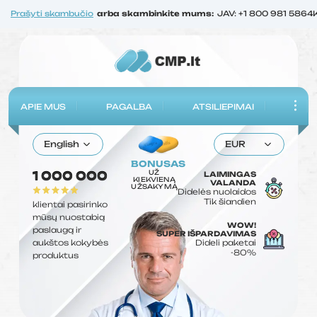
Prašyti skambučio
arba skambinkite mums:
JAV: +1 800 981 5864
APIE MUS
PAGALBA
ATSILIEPIMAI
English
EUR
BONUSAS
UŽ
1 000 000
LAIMINGAS
KIEKVIENĄ
VALANDA
UŽSAKYMĄ
Didelės nuolaidos
Tik šiandien
klientai pasirinko
mūsų nuostabią
WOW!
paslaugą ir
SUPER IŠPARDAVIMAS
aukštos kokybės
Dideli paketai
-80%
produktus