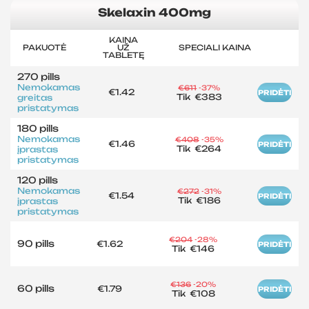
Skelaxin 400mg
KAINA
PAKUOTĖ
UŽ
SPECIALI KAINA
TABLETĘ
270 pills
Nemokamas
€611
-37%
€1.42
PRIDĖTI
Tik
€383
greitas
pristatymas
180 pills
Nemokamas
€408
-35%
€1.46
PRIDĖTI
Tik
€264
įprastas
pristatymas
120 pills
Nemokamas
€272
-31%
€1.54
PRIDĖTI
Tik
€186
įprastas
pristatymas
€204
-28%
90 pills
€1.62
PRIDĖTI
Tik
€146
€136
-20%
60 pills
€1.79
PRIDĖTI
Tik
€108