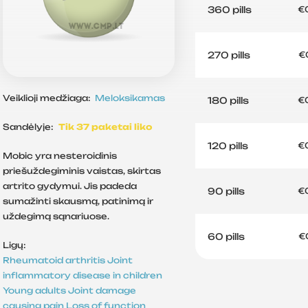
360 pills
€
270 pills
€
Veiklioji medžiaga:
Meloksikamas
180 pills
€
Sandėlyje:
Tik 37 paketai liko
120 pills
€
Mobic yra nesteroidinis
priešuždegiminis vaistas, skirtas
artrito gydymui. Jis padeda
90 pills
€
sumažinti skausmą, patinimą ir
uždegimą sąnariuose.
60 pills
€
Ligų:
Rheumatoid arthritis
Joint
inflammatory disease in children
Young adults
Joint damage
causing pain
Loss of function