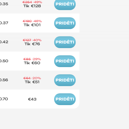
€254
-49%
0.35
PRIDĖTI
Tik
€128
€190
-46%
0.37
PRIDĖTI
Tik
€101
€127
-40%
0.42
PRIDĖTI
Tik
€76
€85
-29%
0.50
PRIDĖTI
Tik
€60
€64
-20%
0.56
PRIDĖTI
Tik
€51
0.70
PRIDĖTI
€43