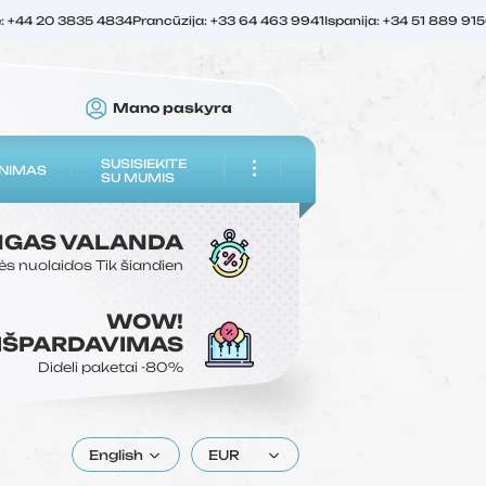
ė: +44 20 3835 4834
Prancūzija: +33 64 463 9941
Ispanija: +34 51 889 91
Mano paskyra
SUSISIEKITE
NIMAS
SU MUMIS
NGAS
VALANDA
ės nuolaidos
Tik šiandien
WOW!
 IŠPARDAVIMAS
Dideli paketai
-80%
English
EUR