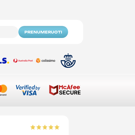
PRENUMERUOTI
Tavion L