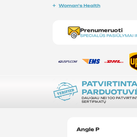
Woman's Health
Prenumeruoti
SPECIALŪS PASIŪLYMAI 
PATVIRTINT
PARDUOTUV
DAUGIAU NEI 100 PATVIRTIN
SERTIFIKATŲ
Angle P