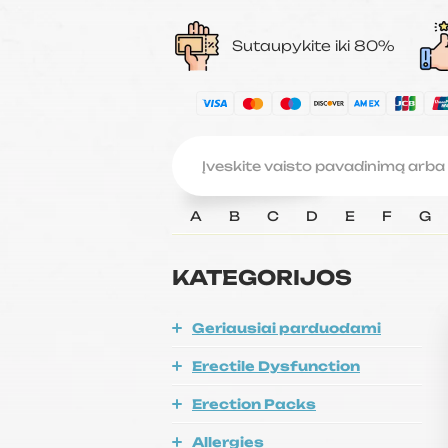
Sutaupykite iki 80%
A
B
C
D
E
F
G
KATEGORIJOS
Geriausiai parduodami
Erectile Dysfunction
Erection Packs
Allergies