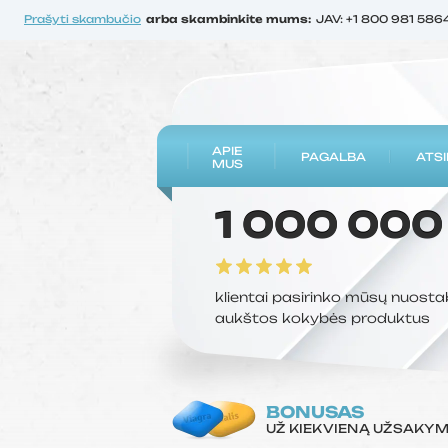
Prašyti skambučio
arba skambinkite mums:
JAV: +1 800 981 586
APIE
PAGALBA
ATSI
MUS
1 000 000
klientai pasirinko mūsų nuosta
aukštos kokybės produktus
BONUSAS
UŽ KIEKVIENĄ UŽSAKY