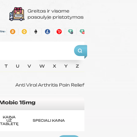
Greitas ir visame
pasaulyje pristatymas
T
U
V
W
X
Y
Z
Anti Viral
Arthritis
Pain Relief
Mobic 15mg
KAINA
UŽ
SPECIALI KAINA
TABLETĘ