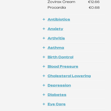
Zovirax Cream
€12.66
Procardia
€0.68
Antibiotics
Anxiety
Arthritis
Asthma
Birth Control
Blood Pressure
Cholesterol Lowering
Depression
Diabetes
Eye Care