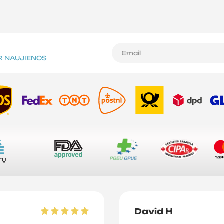
IR NAUJIENOS
A
Ė
TŲ
David H