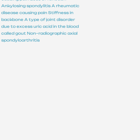
Ankylosing spondylitis
A rheumatic
disease causing pain
Stiffness in
backbone
A type of joint disorder
due to excess uric acid in the blood
called gout
Non–radiographic axial
spondyloarthritis