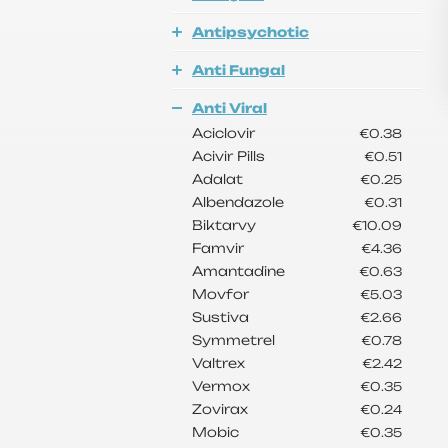
Antipsychotic
Anti Fungal
Anti Viral
Aciclovir
€0.38
Acivir Pills
€0.51
Adalat
€0.25
Albendazole
€0.31
Biktarvy
€10.09
Famvir
€4.36
Amantadine
€0.63
Movfor
€5.03
Sustiva
€2.66
Symmetrel
€0.78
Valtrex
€2.42
Vermox
€0.35
Zovirax
€0.24
Mobic
€0.35