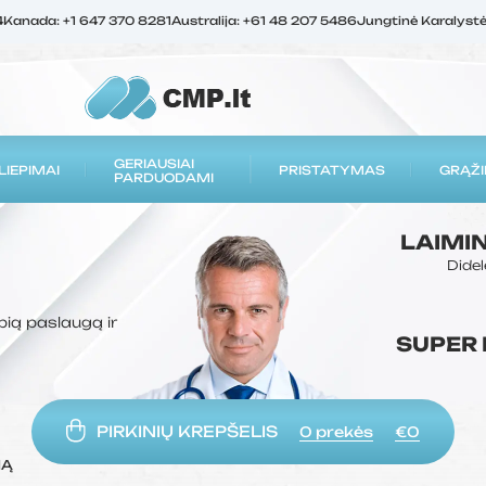
4
Kanada: +1 647 370 8281
Australija: +61 48 207 5486
Jungtinė Karalyst
GERIAUSIAI
LIEPIMAI
PRISTATYMAS
GRĄŽI
PARDUODAMI
LAIMI
Didel
bią paslaugą ir
SUPER
PIRKINIŲ KREPŠELIS
0
prekės
€0
MĄ