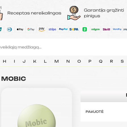
Garantija grąžinti
Receptas nereikalingas
pinigus
H
I
J
K
L
M
N
O
P
Q
R
S
MOBIC
PAKUOTĖ