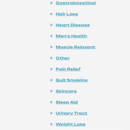
Gastrointestinal
Hair Loss
Heart Disease
Men's Health
Muscle Relaxant
Other
Pain Relief
Quit Smoking
Skincare
Sleep Aid
Urinary Tract
Weight Loss