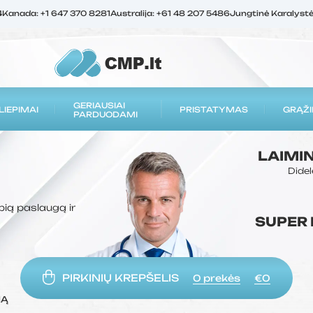
4
Kanada: +1 647 370 8281
Australija: +61 48 207 5486
Jungtinė Karalyst
GERIAUSIAI
LIEPIMAI
PRISTATYMAS
GRĄŽI
PARDUODAMI
LAIMI
Didel
bią paslaugą ir
SUPER
PIRKINIŲ KREPŠELIS
0
prekės
€0
MĄ