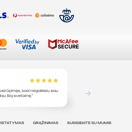
Tavion L
sirūpinęs, kad negalėsiu sau
„Tiesiog sutaupiau 45 
dau šią svetainę.“
perėjęs prie šios svetai
jau daug metų.“
RISTATYMAS
GRĄŽINIMAS
SUSISIEKITE SU MUMIS