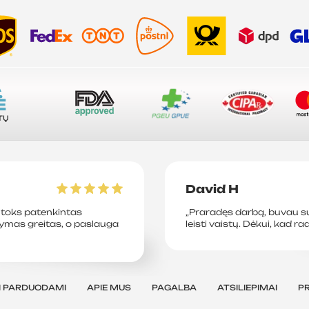
A
Ė
TŲ
David H
toks patenkintas
„Praradęs darbą, buvau su
tymas greitas, o paslauga
leisti vaistų. Dėkui, kad ra
I PARDUODAMI
APIE MUS
PAGALBA
ATSILIEPIMAI
P