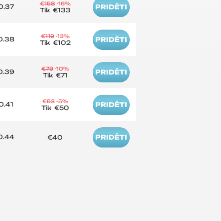
€158
-16%
0.37
PRIDĖTI
Tik
€133
€119
-13%
0.38
PRIDĖTI
Tik
€102
€79
-10%
0.39
PRIDĖTI
Tik
€71
€53
-5%
0.41
PRIDĖTI
Tik
€50
0.44
PRIDĖTI
€40