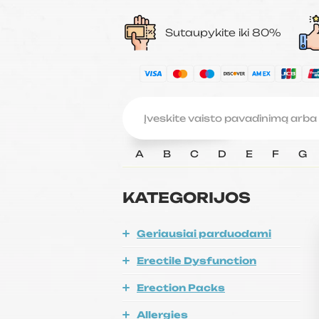
Sutaupykite iki 80%
A
B
C
D
E
F
G
KATEGORIJOS
Geriausiai parduodami
Erectile Dysfunction
Erection Packs
Allergies