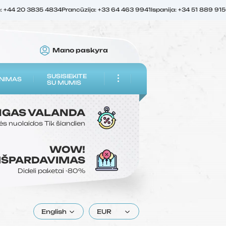
ė: +44 20 3835 4834
Prancūzija: +33 64 463 9941
Ispanija: +34 51 889 91
Mano paskyra
SUSISIEKITE
NIMAS
SU MUMIS
NGAS
VALANDA
ės nuolaidos
Tik šiandien
WOW!
 IŠPARDAVIMAS
Dideli paketai
-80%
English
EUR