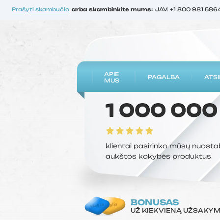
Prašyti skambučio
arba skambinkite mums:
JAV: +1 800 981 586
APIE
PAGALBA
ATSI
MUS
1 000 000
klientai pasirinko mūsų nuosta
aukštos kokybės produktus
BONUSAS
UŽ KIEKVIENĄ UŽSAKY