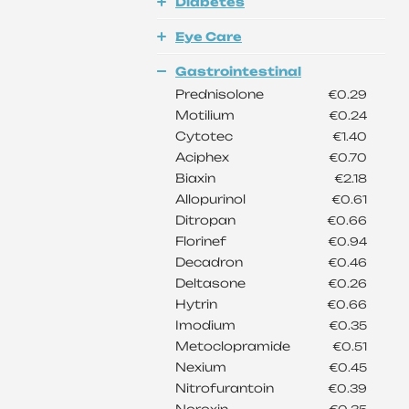
Diabetes
Eye Care
Gastrointestinal
Prednisolone
€0.29
Motilium
€0.24
Cytotec
€1.40
Aciphex
€0.70
Biaxin
€2.18
Allopurinol
€0.61
Ditropan
€0.66
Florinef
€0.94
Decadron
€0.46
Deltasone
€0.26
Hytrin
€0.66
Imodium
€0.35
Metoclopramide
€0.51
Nexium
€0.45
Nitrofurantoin
€0.39