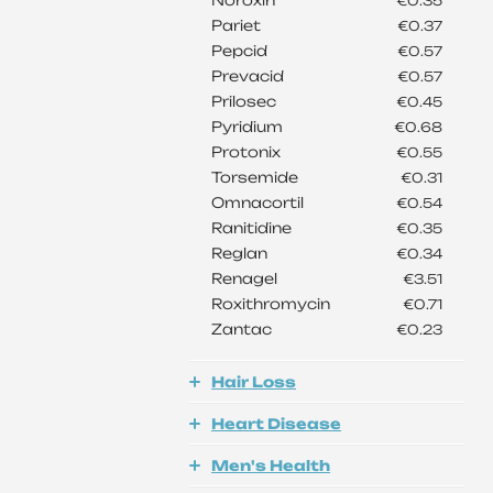
Noroxin
€0.35
Pariet
€0.37
Pepcid
€0.57
Prevacid
€0.57
Prilosec
€0.45
Pyridium
€0.68
Protonix
€0.55
Torsemide
€0.31
Omnacortil
€0.54
Ranitidine
€0.35
Reglan
€0.34
Renagel
€3.51
Roxithromycin
€0.71
Zantac
€0.23
Hair Loss
Heart Disease
Men's Health