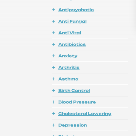
Antipsychotic
Anti Fungal
Anti Viral
Antibiotics
Anxiety
Arthritis
Asthma
Birth Control
Blood Pressure
Cholesterol Lowering
Depression