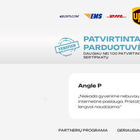
PATVIRTINT
PARDUOTUV
DAUGIAU NEI 100 PATVIRTIN
SERTIFIKATŲ
Angle P
„Niekada gyvenime nebuvau 
internetine paslauga. Prista
lengvai naudojama.“
PARTNERIŲ PROGRAMA
GERIAUSIA