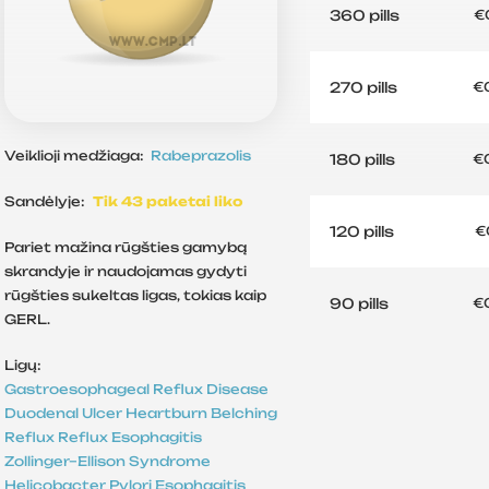
360 pills
€
270 pills
€
Veiklioji medžiaga:
Rabeprazolis
180 pills
€
Sandėlyje:
Tik 43 paketai liko
120 pills
€
Pariet mažina rūgšties gamybą
skrandyje ir naudojamas gydyti
rūgšties sukeltas ligas, tokias kaip
90 pills
€
GERL.
Ligų:
Gastroesophageal Reflux Disease
Duodenal Ulcer
Heartburn
Belching
Reflux
Reflux Esophagitis
Zollinger–Ellison Syndrome
Helicobacter Pylori
Esophagitis