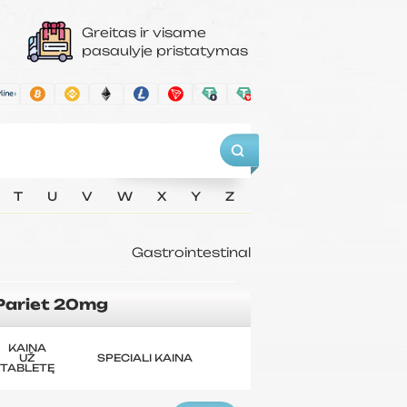
Greitas ir visame
pasaulyje pristatymas
T
U
V
W
X
Y
Z
Gastrointestinal
Pariet 20mg
KAINA
UŽ
SPECIALI KAINA
TABLETĘ