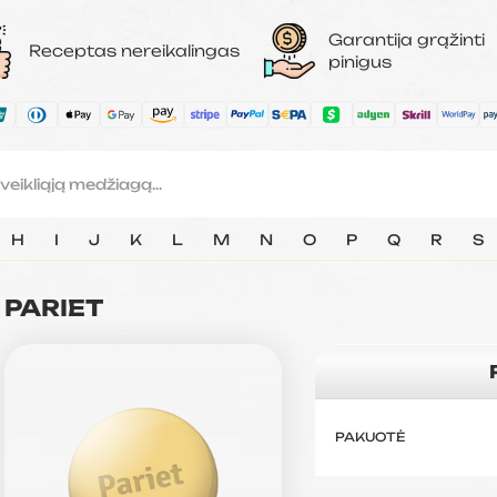
Garantija grąžinti
Receptas nereikalingas
pinigus
H
I
J
K
L
M
N
O
P
Q
R
S
PARIET
PAKUOTĖ