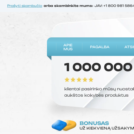
Prašyti skambučio
arba skambinkite mums:
JAV: +1 800 981 586
APIE
PAGALBA
ATSI
MUS
1 000 000
klientai pasirinko mūsų nuosta
aukštos kokybės produktus
BONUSAS
UŽ KIEKVIENĄ UŽSAKY