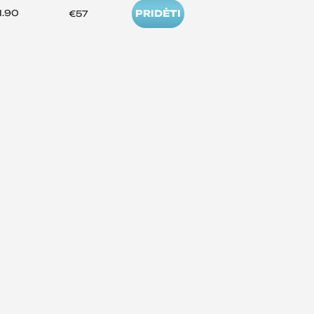
1.90
PRIDĖTI
€57