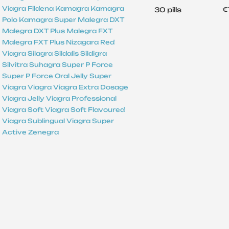
Viagra
Fildena
Kamagra
Kamagra
30 pills
€
Polo
Kamagra Super
Malegra DXT
Malegra DXT Plus
Malegra FXT
Malegra FXT Plus
Nizagara
Red
Viagra
Silagra
Sildalis
Sildigra
Silvitra
Suhagra
Super P Force
Super P Force Oral Jelly
Super
Viagra
Viagra
Viagra Extra Dosage
Viagra Jelly
Viagra Professional
Viagra Soft
Viagra Soft Flavoured
Viagra Sublingual
Viagra Super
Active
Zenegra