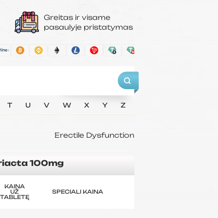
Greitas ir visame
pasaulyje pristatymas
T
U
V
W
X
Y
Z
Erectile Dysfunction
riacta 100mg
KAINA
UŽ
SPECIALI KAINA
TABLETĘ