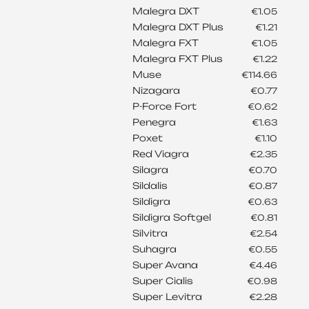
Malegra DXT
€1.05
Malegra DXT Plus
€1.21
Malegra FXT
€1.05
Malegra FXT Plus
€1.22
Muse
€114.66
Nizagara
€0.77
P-Force Fort
€0.62
Penegra
€1.63
Poxet
€1.10
Red Viagra
€2.35
Silagra
€0.70
Sildalis
€0.87
Sildigra
€0.63
Sildigra Softgel
€0.81
Silvitra
€2.54
Suhagra
€0.55
Super Avana
€4.46
Super Cialis
€0.98
Super Levitra
€2.28