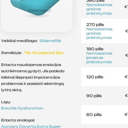
360 pills
Nemokamas
€
greitas
pristatymas
270 pills
Nemokamas
€
greitas
pristatymas
Veiklioji medžiaga:
Sildenafilis
180 pills
Sandėlyje:
Tik 43 paketai liko
Nemokamas
€
įprastas
pristatymas
Eriacta naudojamas erekcijos
sutrikimams gydyti. Jis padeda
120 pills
€
laikinai išspręsti impotencijos
problemas ir pasiekti sėkmingą
lytinį aktą.
90 pills
€
Ligų:
Erectile Dysfunction
60 pills
€
Eriacta analogai:
Aurogra
Caverta
Extra Super