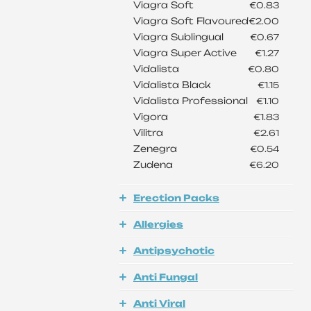
Viagra Soft
€0.83
Viagra Soft Flavoured
€2.00
Viagra Sublingual
€0.67
Viagra Super Active
€1.27
Vidalista
€0.80
Vidalista Black
€1.15
Vidalista Professional
€1.10
Vigora
€1.83
Vilitra
€2.61
Zenegra
€0.54
Zudena
€6.20
Erection Packs
Allergies
Antipsychotic
Anti Fungal
Anti Viral