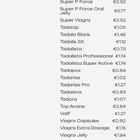
Super P Force
€2.52
Super P Force Oral
€5.77
Jelly
Super Viagra
€2.52
Tadacip
€1.05
Tadala Black
€1.48
Tadalis SX
€1.12
Tadalista
€0.73
Tadalista Professional
€1.74
Tadalista Super Active
€1.74
Tadapox
€0.84
Tadarise
€1.02
Tadarise Pro
€1.27
Tadasiva
€0.83
Tadora
€1.07
Top Avana
€2.84
Valif
€1.27
Viagra Capsules
€0.92
Viagra Extra Dosage
€1.15
Viagra Jelly
€1.94