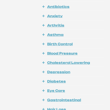
Antibiotics
Anxiety
Arthritis
Asthma
Birth Control
Blood Pressure
Cholesterol Lowering
Depression
Diabetes
Eye Care
Gastrointestinal
Hair Loss