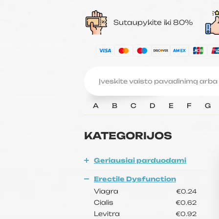
Sutaupykite iki 80%
A
B
C
D
E
F
G
KATEGORIJOS
Geriausiai parduodami
Erectile Dysfunction
Viagra
€0.24
Cialis
€0.62
Levitra
€0.92