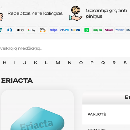
Garantija grąžinti
Receptas nereikalingas
pinigus
H
I
J
K
L
M
N
O
P
Q
R
S
ERIACTA
E
PAKUOTĖ