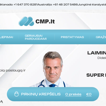
4
Kanada: +1 647 370 8281
Australija: +61 48 207 5486
Jungtinė Karalyst
GERIAUSIAI
LIEPIMAI
PRISTATYMAS
GRĄŽI
PARDUODAMI
LAIMI
Didel
bią paslaugą ir
SUPER
PIRKINIŲ KREPŠELIS
0
prekės
€0
MĄ