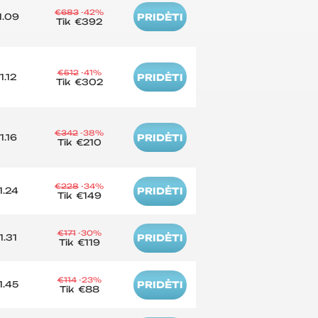
€683
-42%
1.09
PRIDĖTI
Tik
€392
€512
-41%
1.12
PRIDĖTI
Tik
€302
€342
-38%
1.16
PRIDĖTI
Tik
€210
€228
-34%
1.24
PRIDĖTI
Tik
€149
€171
-30%
1.31
PRIDĖTI
Tik
€119
€114
-23%
1.45
PRIDĖTI
Tik
€88