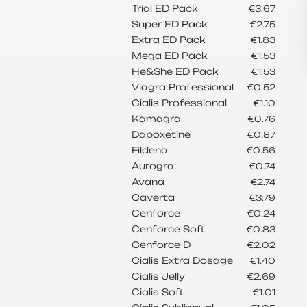
Trial ED Pack
€3.67
Super ED Pack
€2.75
Extra ED Pack
€1.83
Mega ED Pack
€1.53
He&She ED Pack
€1.53
Viagra Professional
€0.52
Cialis Professional
€1.10
Kamagra
€0.76
Dapoxetine
€0.87
Fildena
€0.56
Aurogra
€0.74
Avana
€2.74
Caverta
€3.79
Cenforce
€0.24
Cenforce Soft
€0.83
Cenforce-D
€2.02
Cialis Extra Dosage
€1.40
Cialis Jelly
€2.69
Cialis Soft
€1.01