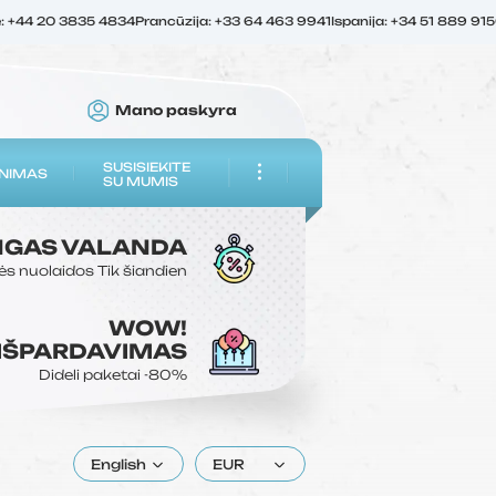
ė: +44 20 3835 4834
Prancūzija: +33 64 463 9941
Ispanija: +34 51 889 91
Mano paskyra
SUSISIEKITE
NIMAS
SU MUMIS
NGAS
VALANDA
ės nuolaidos
Tik šiandien
WOW!
 IŠPARDAVIMAS
Dideli paketai
-80%
English
EUR