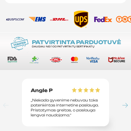
PATVIRTINTA PARDUOTUVĖ
DAUGIAU NEI 100 PATVIRTINTŲ SERTIFIKATŲ
Angle P
D
„Niekada gyvenime nebuvau toks
„P
patenkintas internetine paslauga.
su
Pristatymas greitas, o paslauga
le
lengvai naudojama.“
sv