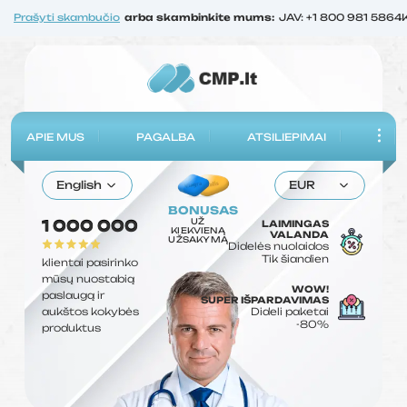
Prašyti skambučio
arba skambinkite mums:
JAV: +1 800 981 5864
APIE MUS
PAGALBA
ATSILIEPIMAI
English
EUR
BONUSAS
UŽ
1 000 000
LAIMINGAS
KIEKVIENĄ
VALANDA
UŽSAKYMĄ
Didelės nuolaidos
Tik šiandien
klientai pasirinko
mūsų nuostabią
WOW!
paslaugą ir
SUPER IŠPARDAVIMAS
aukštos kokybės
Dideli paketai
-80%
produktus