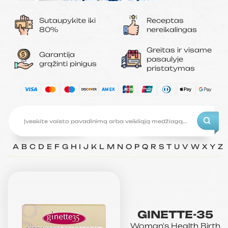
Sutaupykite iki
Receptas
80%
nereikalingas
Greitas ir visame
Garantija
pasaulyje
grąžinti pinigus
pristatymas
A
B
C
D
E
F
G
H
I
J
K
L
M
N
O
P
Q
R
S
T
U
V
W
X
Y
Z
GINETTE-35
Woman's Health
Birth