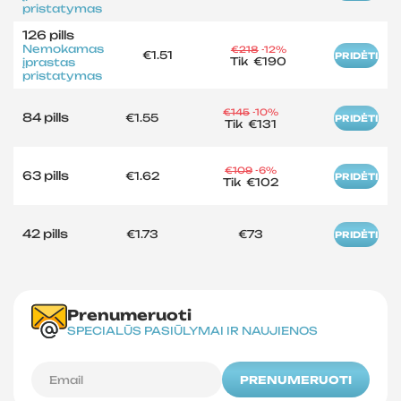
pristatymas
126 pills
Nemokamas
€218
-12%
€1.51
PRIDĖTI
Tik
€190
įprastas
pristatymas
€145
-10%
84 pills
€1.55
PRIDĖTI
Tik
€131
€109
-6%
63 pills
€1.62
PRIDĖTI
Tik
€102
42 pills
€1.73
€73
PRIDĖTI
Prenumeruoti
SPECIALŪS PASIŪLYMAI IR NAUJIENOS
PRENUMERUOTI