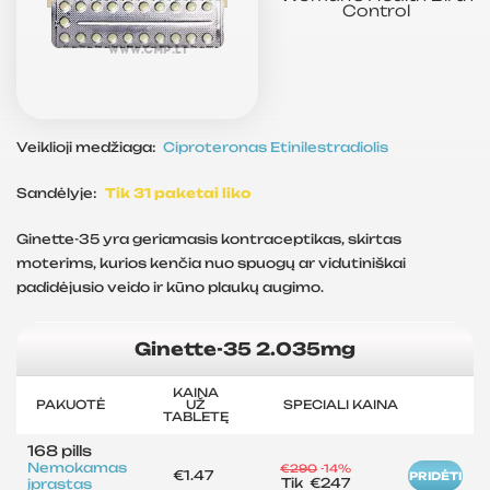
Control
Veiklioji medžiaga:
Ciproteronas
Etinilestradiolis
Sandėlyje:
Tik 31 paketai liko
Ginette-35 yra geriamasis kontraceptikas, skirtas
moterims, kurios kenčia nuo spuogų ar vidutiniškai
padidėjusio veido ir kūno plaukų augimo.
Ginette-35 2.035mg
KAINA
PAKUOTĖ
UŽ
SPECIALI KAINA
TABLETĘ
168 pills
Nemokamas
€290
-14%
€1.47
PRIDĖTI
Tik
€247
įprastas