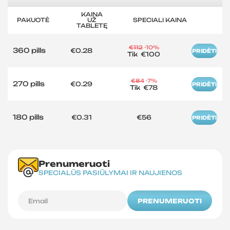
KAINA
PAKUOTĖ
UŽ
SPECIALI KAINA
TABLETĘ
€112
-10%
360 pills
€0.28
PRIDĖTI
Tik
€100
€84
-7%
270 pills
€0.29
PRIDĖTI
Tik
€78
180 pills
€0.31
€56
PRIDĖTI
Prenumeruoti
SPECIALŪS PASIŪLYMAI IR NAUJIENOS
PRENUMERUOTI