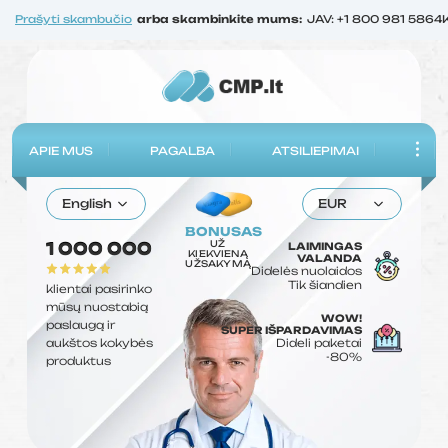
Prašyti skambučio
arba skambinkite mums:
JAV: +1 800 981 5864
APIE MUS
PAGALBA
ATSILIEPIMAI
English
EUR
BONUSAS
UŽ
1 000 000
LAIMINGAS
KIEKVIENĄ
VALANDA
UŽSAKYMĄ
Didelės nuolaidos
Tik šiandien
klientai pasirinko
mūsų nuostabią
WOW!
paslaugą ir
SUPER IŠPARDAVIMAS
aukštos kokybės
Dideli paketai
-80%
produktus