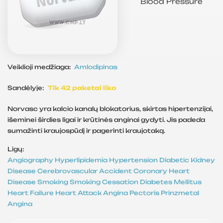
Blood Pressure
Veiklioji medžiaga:
Amlodipinas
Sandėlyje:
Tik 42 paketai liko
Norvasc yra kalcio kanalų blokatorius, skirtas hipertenzijai,
išeminei širdies ligai ir krūtinės anginai gydyti. Jis padeda
sumažinti kraujospūdį ir pagerinti kraujotaką.
Ligų:
Angiography
Hyperlipidemia
Hypertension
Diabetic Kidney
Disease
Cerebrovascular Accident
Coronary Heart
Disease
Smoking
Smoking Cessation
Diabetes Mellitus
Heart Failure
Heart Attack
Angina Pectoris
Prinzmetal
Angina