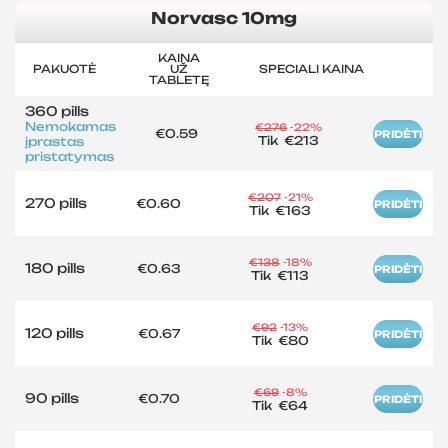
Norvasc 10mg
KAINA
PAKUOTĖ
UŽ
SPECIALI KAINA
TABLETĘ
360 pills
Nemokamas
€276
-22%
€0.59
PRIDĖTI
Tik
€213
įprastas
pristatymas
€207
-21%
270 pills
€0.60
PRIDĖTI
Tik
€163
€138
-18%
180 pills
€0.63
PRIDĖTI
Tik
€113
€92
-13%
120 pills
€0.67
PRIDĖTI
Tik
€80
€69
-8%
90 pills
€0.70
PRIDĖTI
Tik
€64