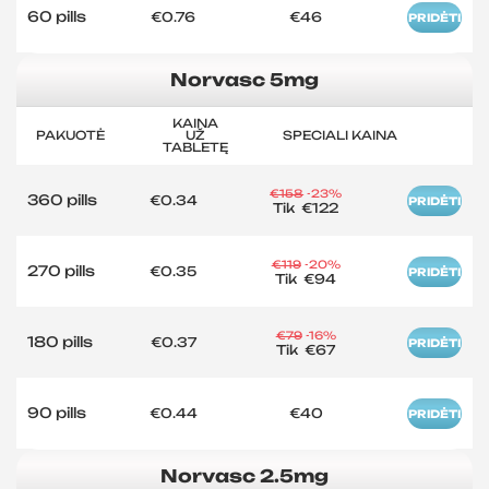
60 pills
€0.76
€46
PRIDĖTI
Norvasc 5mg
KAINA
PAKUOTĖ
UŽ
SPECIALI KAINA
TABLETĘ
€158
-23%
360 pills
€0.34
PRIDĖTI
Tik
€122
€119
-20%
270 pills
€0.35
PRIDĖTI
Tik
€94
€79
-16%
180 pills
€0.37
PRIDĖTI
Tik
€67
90 pills
€0.44
€40
PRIDĖTI
Norvasc 2.5mg