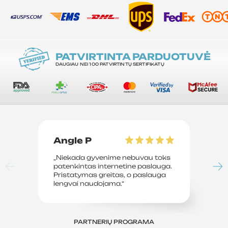
PATVIRTINTA PARDUOTUVĖ
DAUGIAU NEI 100 PATVIRTINTŲ SERTIFIKATŲ
Angle P
D
„Niekada gyvenime nebuvau toks
„P
patenkintas internetine paslauga.
su
Pristatymas greitas, o paslauga
le
lengvai naudojama.“
sv
PARTNERIŲ PROGRAMA