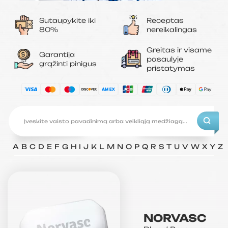
Sutaupykite iki
Receptas
80%
nereikalingas
Greitas ir visame
Garantija
pasaulyje
grąžinti pinigus
pristatymas
A
B
C
D
E
F
G
H
I
J
K
L
M
N
O
P
Q
R
S
T
U
V
W
X
Y
Z
NORVASC