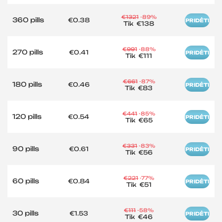
€1321
-89%
360 pills
€0.38
PRIDĖTI
Tik
€138
€991
-88%
270 pills
€0.41
PRIDĖTI
Tik
€111
€661
-87%
180 pills
€0.46
PRIDĖTI
Tik
€83
€441
-85%
120 pills
€0.54
PRIDĖTI
Tik
€65
€331
-83%
90 pills
€0.61
PRIDĖTI
Tik
€56
€221
-77%
60 pills
€0.84
PRIDĖTI
Tik
€51
€111
-58%
30 pills
€1.53
PRIDĖTI
Tik
€46