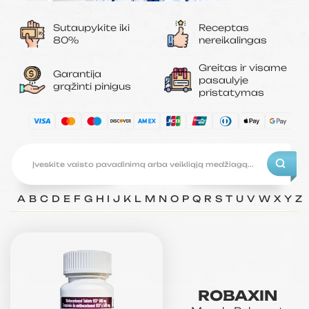
Sutaupykite iki
Receptas
80%
nereikalingas
Greitas ir visame
Garantija
pasaulyje
grąžinti pinigus
pristatymas
A
B
C
D
E
F
G
H
I
J
K
L
M
N
O
P
Q
R
S
T
U
V
W
X
Y
Z
ROBAXIN