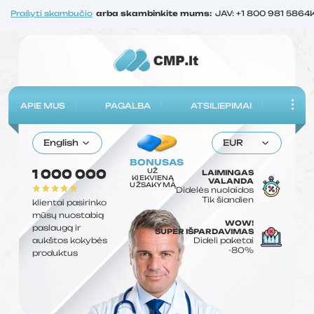
Prašyti skambučio
arba skambinkite mums:
JAV: +1 800 981 5864
APIE MUS
PAGALBA
ATSILIEPIMAI
English
EUR
BONUSAS
UŽ
1 000 000
LAIMINGAS
KIEKVIENĄ
VALANDA
UŽSAKYMĄ
Didelės nuolaidos
Tik šiandien
klientai pasirinko
mūsų nuostabią
WOW!
paslaugą ir
SUPER IŠPARDAVIMAS
aukštos kokybės
Dideli paketai
-80%
produktus