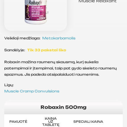
Muscle Relaxant
Veiklioji medžiaga:
Metokarbamolis
Sandėlyje:
Tik 33 paketai liko
Robaxin mažina raumenų skausmą, kurį sukelia
patempimai ir įtempimai, taip pat gydo skeleto raumenų
spazmus. Jis padeda atsipalaiduoti raumenims.
Ligų:
Muscle Cramp
Convulsions
Robaxin 500mg
KAINA
PAKUOTĖ
UŽ
SPECIALI KAINA
TABLETĘ