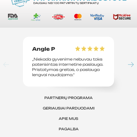
DAUGIAU NEI 100 PATVIRTINTŲ SERTIFIKATŲ
Angle P
D
„Niekada gyvenime nebuvau toks
„P
patenkintas internetine paslauga.
su
Pristatymas greitas, o paslauga
le
lengvai naudojama.“
sv
PARTNERIŲ PROGRAMA
GERIAUSIAI PARDUODAMI
APIE MUS
PAGALBA