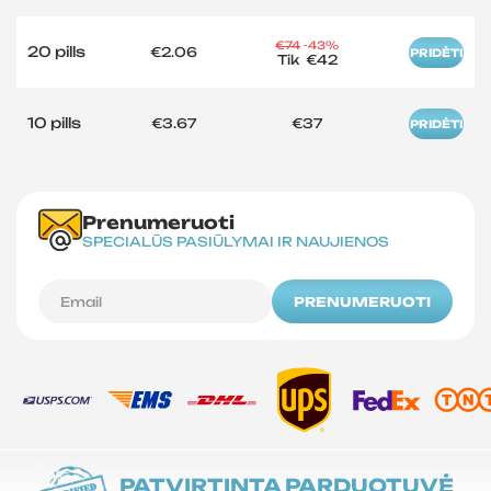
€74
-43%
20 pills
€2.06
PRIDĖTI
Tik
€42
10 pills
€3.67
€37
PRIDĖTI
Prenumeruoti
SPECIALŪS PASIŪLYMAI IR NAUJIENOS
PRENUMERUOTI
PATVIRTINTA PARDUOTUVĖ