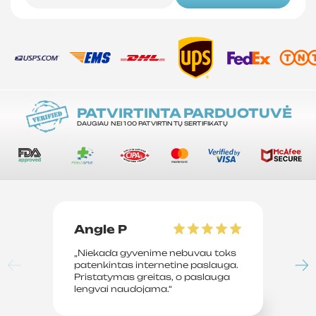
PATVIRTINTA PARDUOTUVĖ
DAUGIAU NEI 100 PATVIRTINTŲ SERTIFIKATŲ
Angle P
D
„Niekada gyvenime nebuvau toks
„P
patenkintas internetine paslauga.
su
Pristatymas greitas, o paslauga
le
lengvai naudojama.“
sv