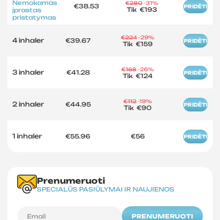
Nemokamas
€280
-31%
€38.53
PRIDĖTI
Tik
€193
įprastas
pristatymas
€224
-29%
4 inhaler
€39.67
PRIDĖTI
Tik
€159
€168
-26%
3 inhaler
€41.28
PRIDĖTI
Tik
€124
€112
-19%
2 inhaler
€44.95
PRIDĖTI
Tik
€90
1 inhaler
€55.96
€56
PRIDĖTI
Prenumeruoti
SPECIALŪS PASIŪLYMAI IR NAUJIENOS
PRENUMERUOTI