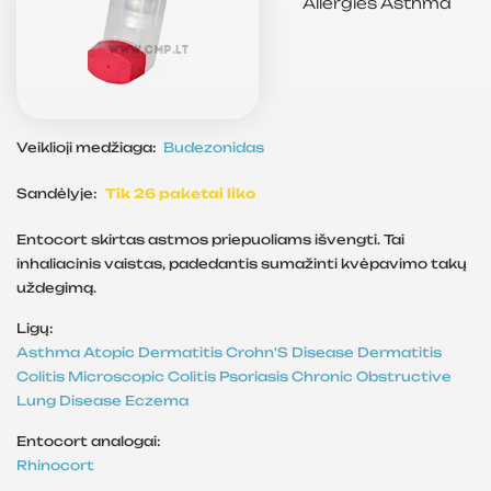
Allergies
Asthma
Veiklioji medžiaga:
Budezonidas
Sandėlyje:
Tik 26 paketai liko
Entocort skirtas astmos priepuoliams išvengti. Tai
inhaliacinis vaistas, padedantis sumažinti kvėpavimo takų
uždegimą.
Ligų:
Asthma
Atopic Dermatitis
Crohn'S Disease
Dermatitis
Colitis
Microscopic Colitis
Psoriasis
Chronic Obstructive
Lung Disease
Eczema
Entocort analogai:
Rhinocort