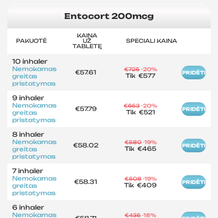
Entocort 200mcg
KAINA
PAKUOTĖ
UŽ
SPECIALI KAINA
TABLETĘ
10 inhaler
Nemokamas
€725
-20%
€57.61
PRIDĖTI
Tik
€577
greitas
pristatymas
9 inhaler
Nemokamas
€653
-20%
€57.79
PRIDĖTI
Tik
€521
greitas
pristatymas
8 inhaler
Nemokamas
€580
-19%
€58.02
PRIDĖTI
Tik
€465
greitas
pristatymas
7 inhaler
Nemokamas
€508
-19%
€58.31
PRIDĖTI
Tik
€409
greitas
pristatymas
6 inhaler
Nemokamas
€435
-18%