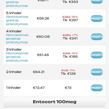
€58.71
PRIDĖTI
Tik
€353
greitas
pristatymas
5 inhaler
Nemokamas
€363
-18%
€59.26
PRIDĖTI
Tik
€297
greitas
pristatymas
4 inhaler
Nemokamas
€290
-17%
€60.08
PRIDĖTI
Tik
€241
įprastas
pristatymas
3 inhaler
Nemokamas
€218
-15%
€61.46
PRIDĖTI
Tik
€185
įprastas
pristatymas
€145
-11%
2 inhaler
€64.21
PRIDĖTI
Tik
€129
1 inhaler
€72.47
€73
PRIDĖTI
Entocort 100mcg