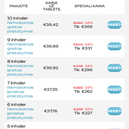
KAINA
PAKUOTĖ
UŽ
SPECIALI KAINA
TABLETĘ
10 inhaler
Nemokamas
€560
-34%
€36.42
PRIDĖTI
Tik
€365
greitas
pristatymas
9 inhaler
Nemokamas
€504
-34%
€36.69
PRIDĖTI
Tik
€331
greitas
pristatymas
8 inhaler
Nemokamas
€448
-34%
€36.92
PRIDĖTI
Tik
€296
greitas
pristatymas
7 inhaler
Nemokamas
€392
-33%
€37.35
PRIDĖTI
Tik
€262
įprastas
pristatymas
6 inhaler
Nemokamas
€336
-32%
€37.76
PRIDĖTI
Tik
€227
įprastas
pristatymas
5 inhaler