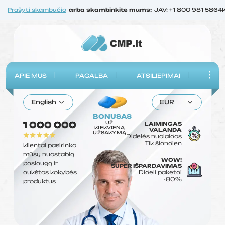
Prašyti skambučio
arba skambinkite mums:
JAV: +1 800 981 5864
APIE MUS
PAGALBA
ATSILIEPIMAI
English
EUR
BONUSAS
UŽ
1 000 000
LAIMINGAS
KIEKVIENĄ
VALANDA
UŽSAKYMĄ
Didelės nuolaidos
Tik šiandien
klientai pasirinko
mūsų nuostabią
WOW!
paslaugą ir
SUPER IŠPARDAVIMAS
aukštos kokybės
Dideli paketai
-80%
produktus