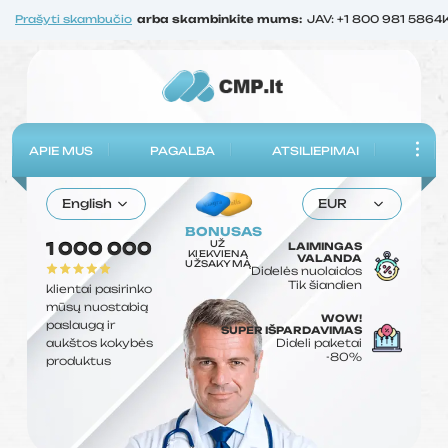
Prašyti skambučio
arba skambinkite mums:
JAV: +1 800 981 5864
APIE MUS
PAGALBA
ATSILIEPIMAI
English
EUR
BONUSAS
UŽ
1 000 000
LAIMINGAS
KIEKVIENĄ
VALANDA
UŽSAKYMĄ
Didelės nuolaidos
Tik šiandien
klientai pasirinko
mūsų nuostabią
WOW!
paslaugą ir
SUPER IŠPARDAVIMAS
aukštos kokybės
Dideli paketai
-80%
produktus