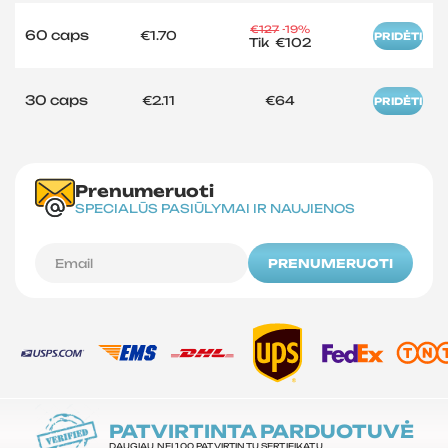
€127
-19%
60 caps
€1.70
PRIDĖTI
Tik
€102
30 caps
€2.11
€64
PRIDĖTI
Prenumeruoti
SPECIALŪS PASIŪLYMAI IR NAUJIENOS
PRENUMERUOTI
PATVIRTINTA PARDUOTUVĖ
DAUGIAU NEI 100 PATVIRTINTŲ SERTIFIKATŲ