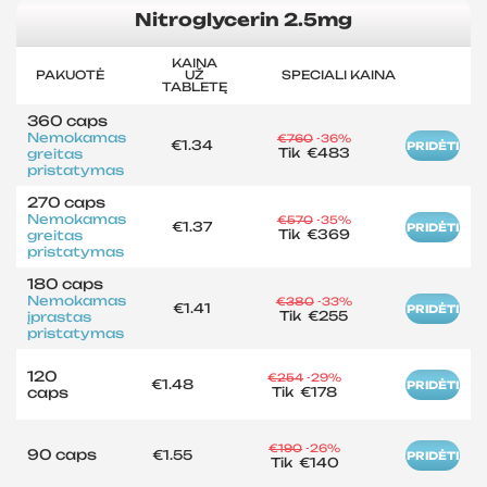
Nitroglycerin 2.5mg
KAINA
PAKUOTĖ
UŽ
SPECIALI KAINA
TABLETĘ
360 caps
Nemokamas
€760
-36%
€1.34
PRIDĖTI
Tik
€483
greitas
pristatymas
270 caps
Nemokamas
€570
-35%
€1.37
PRIDĖTI
Tik
€369
greitas
pristatymas
180 caps
Nemokamas
€380
-33%
€1.41
PRIDĖTI
Tik
€255
įprastas
pristatymas
120
€254
-29%
€1.48
PRIDĖTI
caps
Tik
€178
€190
-26%
90 caps
€1.55
PRIDĖTI
Tik
€140