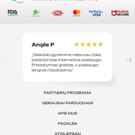
Angle P
D
„Niekada gyvenime nebuvau toks
„P
patenkintas internetine paslauga.
su
Pristatymas greitas, o paslauga
le
lengvai naudojama.“
sv
PARTNERIŲ PROGRAMA
GERIAUSIAI PARDUODAMI
APIE MUS
PAGALBA
ATSILIEPIMAI