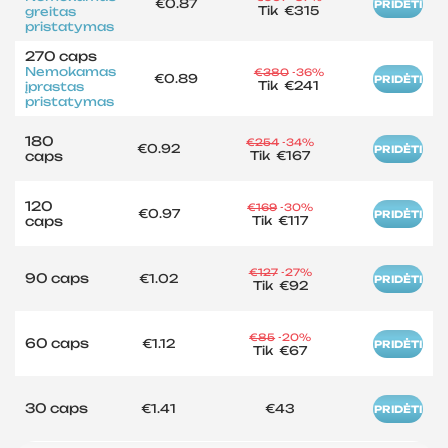
€0.87
PRIDĖTI
Tik
€315
greitas
pristatymas
270 caps
Nemokamas
€380
-36%
€0.89
PRIDĖTI
Tik
€241
įprastas
pristatymas
180
€254
-34%
€0.92
PRIDĖTI
caps
Tik
€167
120
€169
-30%
€0.97
PRIDĖTI
caps
Tik
€117
€127
-27%
90 caps
€1.02
PRIDĖTI
Tik
€92
€85
-20%
60 caps
€1.12
PRIDĖTI
Tik
€67
30 caps
€1.41
€43
PRIDĖTI