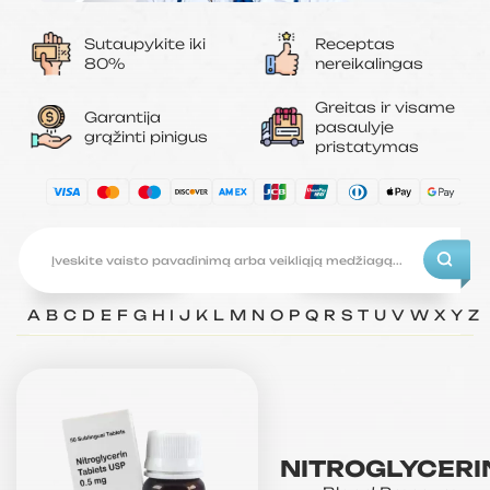
Sutaupykite iki
Receptas
80%
nereikalingas
Greitas ir visame
Garantija
pasaulyje
grąžinti pinigus
pristatymas
A
B
C
D
E
F
G
H
I
J
K
L
M
N
O
P
Q
R
S
T
U
V
W
X
Y
Z
NITROGLYCERI