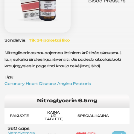
Blood Pressure
Sandėlyje:
Tik 34 paketai liko
Nitroglicerinas naudojamas lėtiniam krūtinės skausmui,
kurį sukelia širdies liga, išvengti. Jis padeda atpalaiduoti
kraujagysles ir pagerinti kraujo tekėjimą į širdį.
Ligų:
Coronary Heart Disease
Angina Pectoris
Nitroglycerin 6.5mg
KAINA
PAKUOTĖ
UŽ
SPECIALI KAINA
TABLETĘ
360 caps
Nemokamas
€507
-37%