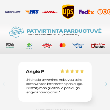
PATVIRTINTA PARDUOTUVĖ
DAUGIAU NEI 100 PATVIRTINTŲ SERTIFIKATŲ
Angle P
D
„Niekada gyvenime nebuvau toks
„P
patenkintas internetine paslauga.
su
Pristatymas greitas, o paslauga
le
lengvai naudojama.“
sv