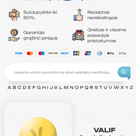
Sutaupykite iki
Receptas
80%
nereikalingas
Greitas ir visame
Garantija
pasaulyje
grąžinti pinigus
pristatymas
A
B
C
D
E
F
G
H
I
J
K
L
M
N
O
P
Q
R
S
T
U
V
W
X
Y
Z
VALIF