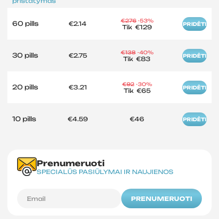
pristatymas
€276
-53%
60 pills
€2.14
PRIDĖTI
Tik
€129
€138
-40%
30 pills
€2.75
PRIDĖTI
Tik
€83
€92
-30%
20 pills
€3.21
PRIDĖTI
Tik
€65
10 pills
€4.59
€46
PRIDĖTI
Prenumeruoti
SPECIALŪS PASIŪLYMAI IR NAUJIENOS
PRENUMERUOTI