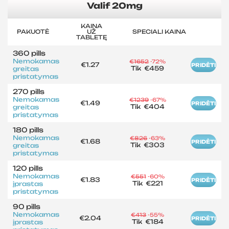
Valif 20mg
KAINA
PAKUOTĖ
UŽ
SPECIALI KAINA
TABLETĘ
360 pills
Nemokamas
€1652
-72%
€1.27
PRIDĖTI
Tik
€459
greitas
pristatymas
270 pills
Nemokamas
€1239
-67%
€1.49
PRIDĖTI
Tik
€404
greitas
pristatymas
180 pills
Nemokamas
€826
-63%
€1.68
PRIDĖTI
Tik
€303
greitas
pristatymas
120 pills
Nemokamas
€551
-60%
€1.83
PRIDĖTI
Tik
€221
įprastas
pristatymas
90 pills
Nemokamas
€413
-55%
€2.04
PRIDĖTI
Tik
€184
įprastas