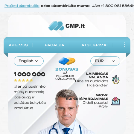
Prašyti skambučio
arba skambinkite mums:
JAV: +1 800 981 5864
APIE MUS
PAGALBA
ATSILIEPIMAI
English
EUR
BONUSAS
UŽ
1 000 000
LAIMINGAS
KIEKVIENĄ
VALANDA
UŽSAKYMĄ
Didelės nuolaidos
Tik šiandien
klientai pasirinko
mūsų nuostabią
WOW!
paslaugą ir
SUPER IŠPARDAVIMAS
aukštos kokybės
Dideli paketai
-80%
produktus