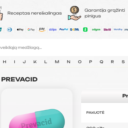
Garantija grąžinti
Receptas nereikalingas
pinigus
H
I
J
K
L
M
N
O
P
Q
R
S
PREVACID
P
PAKUOTĖ