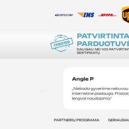
PATVIRTINT
PARDUOTUV
DAUGIAU NEI 100 PATVIRTIN
SERTIFIKATŲ
Angle P
„Niekada gyvenime nebuvau 
internetine paslauga. Prista
lengvai naudojama.“
PARTNERIŲ PROGRAMA
GERIAUSIA