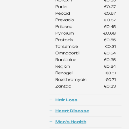
Noroxin
€0.35
Pariet
€0.37
Pepcid
€0.57
Prevacid
€0.57
Prilosec
€0.45
Pyridium
€0.68
Protonix
€0.55
Torsemide
€0.31
Omnacortil
€0.54
Ranitidine
€0.35
Reglan
€0.34
Renagel
€3.51
Roxithromycin
€0.71
Zantac
€0.23
Hair Loss
Heart Disease
Men's Health