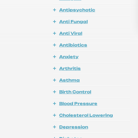
Antipsychotic
Anti Fungal
Anti Viral
Antibiotics
Anxiety
Arthritis
Asthma
Birth Control
Blood Pressure
Cholesterol Lowering
Depression