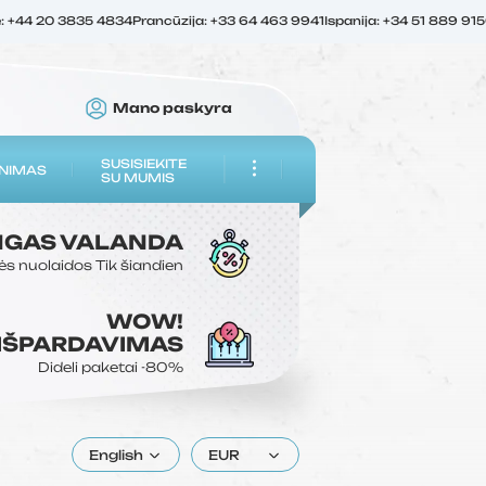
ė: +44 20 3835 4834
Prancūzija: +33 64 463 9941
Ispanija: +34 51 889 91
Mano paskyra
SUSISIEKITE
NIMAS
SU MUMIS
NGAS
VALANDA
ės nuolaidos
Tik šiandien
WOW!
 IŠPARDAVIMAS
Dideli paketai
-80%
English
EUR