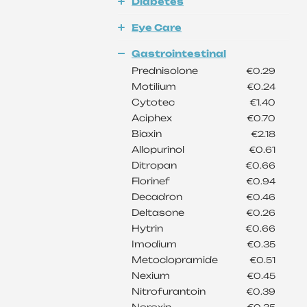
Diabetes
Eye Care
Gastrointestinal
Prednisolone
€0.29
Motilium
€0.24
Cytotec
€1.40
Aciphex
€0.70
Biaxin
€2.18
Allopurinol
€0.61
Ditropan
€0.66
Florinef
€0.94
Decadron
€0.46
Deltasone
€0.26
Hytrin
€0.66
Imodium
€0.35
Metoclopramide
€0.51
Nexium
€0.45
Nitrofurantoin
€0.39