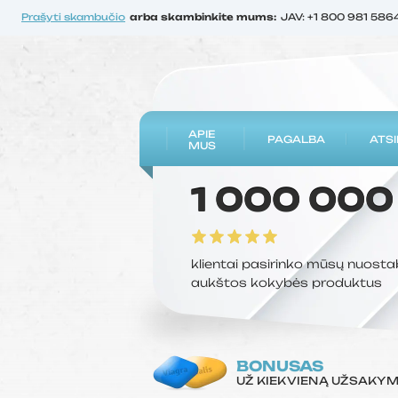
Prašyti skambučio
arba skambinkite mums:
JAV: +1 800 981 586
APIE
PAGALBA
ATSI
MUS
1 000 000
klientai pasirinko mūsų nuosta
aukštos kokybės produktus
BONUSAS
UŽ KIEKVIENĄ UŽSAKY