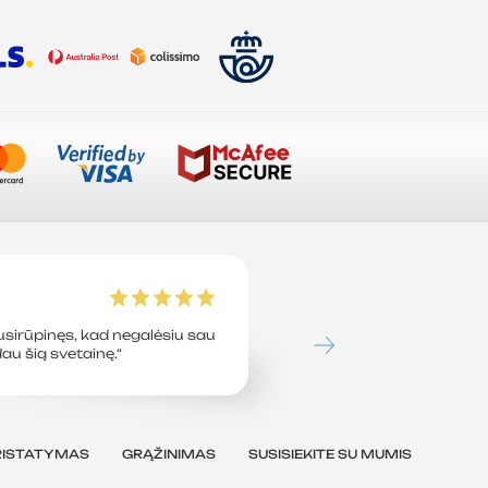
Tavion L
sirūpinęs, kad negalėsiu sau
„Tiesiog sutaupiau 45 
dau šią svetainę.“
perėjęs prie šios svetai
jau daug metų.“
RISTATYMAS
GRĄŽINIMAS
SUSISIEKITE SU MUMIS