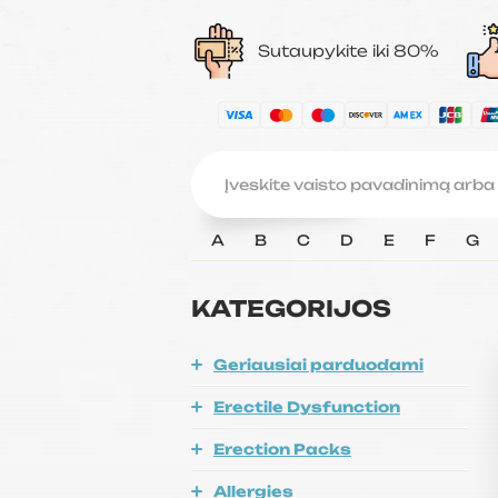
Sutaupykite iki 80%
A
B
C
D
E
F
G
KATEGORIJOS
Geriausiai parduodami
Erectile Dysfunction
Erection Packs
Allergies