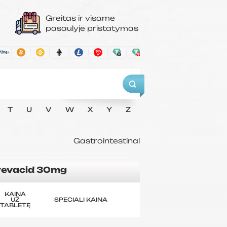
Greitas ir visame
pasaulyje pristatymas
T
U
V
W
X
Y
Z
Gastrointestinal
revacid 30mg
KAINA
UŽ
SPECIALI KAINA
TABLETĘ