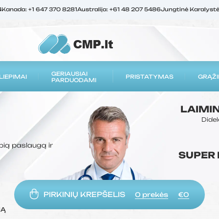
4
Kanada: +1 647 370 8281
Australija: +61 48 207 5486
Jungtinė Karalyst
GERIAUSIAI
LIEPIMAI
PRISTATYMAS
GRĄŽI
PARDUODAMI
LAIMI
Didel
bią paslaugą ir
SUPER
PIRKINIŲ KREPŠELIS
0
prekės
€0
MĄ