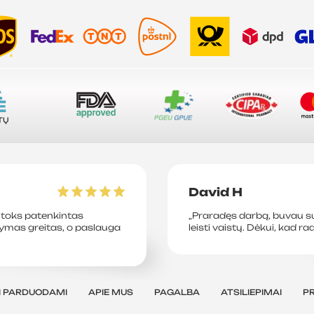
A
Ė
TŲ
David H
toks patenkintas
„Praradęs darbą, buvau su
tymas greitas, o paslauga
leisti vaistų. Dėkui, kad ra
I PARDUODAMI
APIE MUS
PAGALBA
ATSILIEPIMAI
P