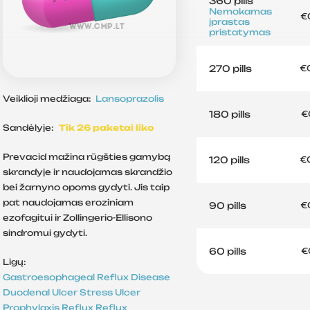
360 pills
Nemokamas
€
įprastas
pristatymas
270 pills
€
Veiklioji medžiaga:
Lansoprazolis
180 pills
€
Sandėlyje:
Tik 26 paketai liko
Prevacid mažina rūgšties gamybą
120 pills
€
skrandyje ir naudojamas skrandžio
bei žarnyno opoms gydyti. Jis taip
pat naudojamas eroziniam
90 pills
€
ezofagitui ir Zollingerio-Ellisono
sindromui gydyti.
60 pills
€
Ligų:
Gastroesophageal Reflux Disease
Duodenal Ulcer
Stress Ulcer
Prophylaxis
Reflux
Reflux