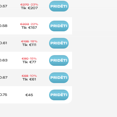
€270
-23%
0.57
PRIDĖTI
Tik
€207
€203
-22%
0.58
PRIDĖTI
Tik
€157
€135
-18%
0.61
PRIDĖTI
Tik
€111
€90
-15%
0.63
PRIDĖTI
Tik
€77
€68
-10%
0.67
PRIDĖTI
Tik
€61
0.75
PRIDĖTI
€45