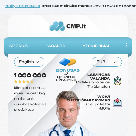
Prašyti skambučio
arba skambinkite mums:
JAV: +1 800 981 5864
APIE MUS
PAGALBA
ATSILIEPIMAI
English
EUR
BONUSAS
UŽ
1 000 000
LAIMINGAS
KIEKVIENĄ
VALANDA
UŽSAKYMĄ
Didelės nuolaidos
Tik šiandien
klientai pasirinko
mūsų nuostabią
WOW!
paslaugą ir
SUPER IŠPARDAVIMAS
aukštos kokybės
Dideli paketai
-80%
produktus