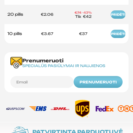
€74
-43%
20 pills
€2.06
PRIDĖTI
Tik
€42
10 pills
€3.67
€37
PRIDĖTI
Prenumeruoti
SPECIALŪS PASIŪLYMAI IR NAUJIENOS
PRENUMERUOTI
PATVIRTINTA PARDUOTUVĖ