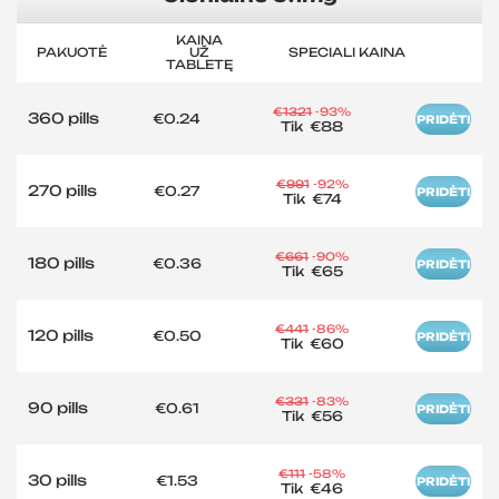
KAINA
PAKUOTĖ
UŽ
SPECIALI KAINA
TABLETĘ
€1321
-93%
360 pills
€0.24
PRIDĖTI
Tik
€88
€991
-92%
270 pills
€0.27
PRIDĖTI
Tik
€74
€661
-90%
180 pills
€0.36
PRIDĖTI
Tik
€65
€441
-86%
120 pills
€0.50
PRIDĖTI
Tik
€60
€331
-83%
90 pills
€0.61
PRIDĖTI
Tik
€56
€111
-58%
30 pills
€1.53
PRIDĖTI
Tik
€46