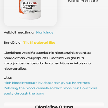
Blood Pressure
Veiklioji medžiaga:
Klonidinas
Sandėlyje:
Tik 31 paketai liko
Klonidinas yra alfa agonistinis hipotenzinis agentas,
naudojamas kraujospūdžiui mažinti. Jis gali būti
vartojamas vienas arba kartu su kitais vaistais nuo
hipertenzijos.
Ligų:
High blood pressure by decreasing your heart rate
Relaxing the blood vessels so that blood can flow more
easily through the body
Clonidine 0.1mg