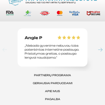
DAUGIAU NEI 100 PATVIRTINTŲ SERTIFIKATŲ
Angle P
D
„Niekada gyvenime nebuvau toks
„P
patenkintas internetine paslauga.
su
Pristatymas greitas, o paslauga
le
lengvai naudojama.“
sv
PARTNERIŲ PROGRAMA
GERIAUSIAI PARDUODAMI
APIE MUS
PAGALBA