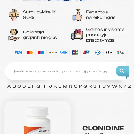
Sutaupykite iki
Receptas
80%
nereikalingas
Greitas ir visame
Garantija
pasaulyje
grąžinti pinigus
pristatymas
A
B
C
D
E
F
G
H
I
J
K
L
M
N
O
P
Q
R
S
T
U
V
W
X
Y
Z
CLONIDINE