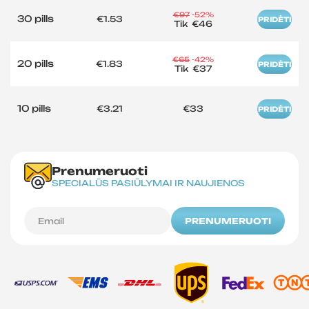
€97
-52%
30 pills
€1.53
PRIDĖTI
Tik
€46
€65
-42%
20 pills
€1.83
PRIDĖTI
Tik
€37
10 pills
€3.21
€33
PRIDĖTI
Prenumeruoti
SPECIALŪS PASIŪLYMAI IR NAUJIENOS
PRENUMERUOTI