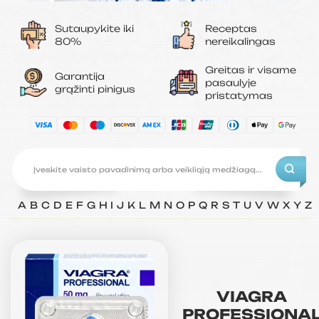
Sutaupykite iki
Receptas
80%
nereikalingas
Greitas ir visame
Garantija
pasaulyje
grąžinti pinigus
pristatymas
A
B
C
D
E
F
G
H
I
J
K
L
M
N
O
P
Q
R
S
T
U
V
W
X
Y
Z
VIAGRA
PROFESSIONA