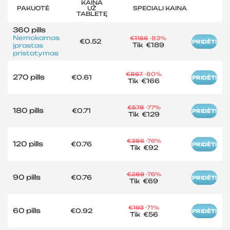
KAINA
PAKUOTĖ
UŽ
SPECIALI KAINA
TABLETĘ
360 pills
Nemokamas
€1156
-83%
€0.52
PRIDĖTI
Tik
€189
įprastas
pristatymas
€867
-80%
270 pills
€0.61
PRIDĖTI
Tik
€166
€578
-77%
180 pills
€0.71
PRIDĖTI
Tik
€129
€386
-76%
120 pills
€0.76
PRIDĖTI
Tik
€92
€289
-76%
90 pills
€0.76
PRIDĖTI
Tik
€69
€193
-71%
60 pills
€0.92
PRIDĖTI
Tik
€56