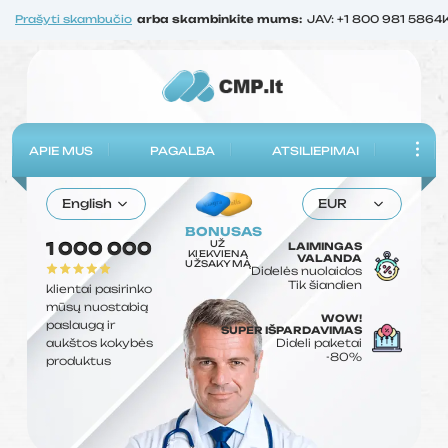
Prašyti skambučio
arba skambinkite mums:
JAV: +1 800 981 5864
APIE MUS
PAGALBA
ATSILIEPIMAI
English
EUR
BONUSAS
UŽ
1 000 000
LAIMINGAS
KIEKVIENĄ
VALANDA
UŽSAKYMĄ
Didelės nuolaidos
Tik šiandien
klientai pasirinko
mūsų nuostabią
WOW!
paslaugą ir
SUPER IŠPARDAVIMAS
aukštos kokybės
Dideli paketai
-80%
produktus