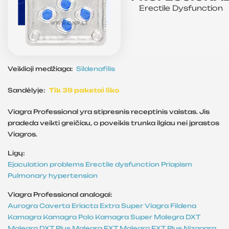
Erectile Dysfunction
Veiklioji medžiaga:
Sildenafilis
Sandėlyje:
Tik 39 paketai liko
Viagra Professional yra stipresnis receptinis vaistas. Jis
pradeda veikti greičiau, o poveikis trunka ilgiau nei įprastos
Viagros.
Ligų:
Ejaculation problems
Erectile dysfunction
Priapism
Pulmonary hypertension
Viagra Professional analogai:
Aurogra
Caverta
Eriacta
Extra Super Viagra
Fildena
Kamagra
Kamagra Polo
Kamagra Super
Malegra DXT
Malegra DXT Plus
Malegra FXT
Malegra FXT Plus
Nizagara