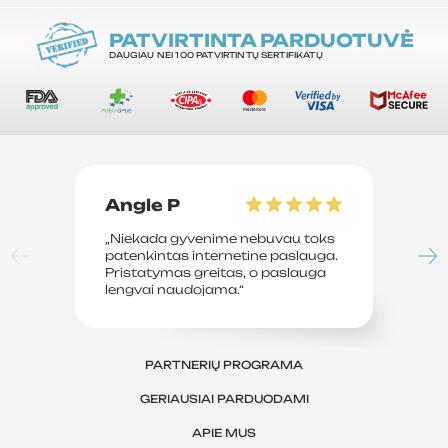
PATVIRTINTA PARDUOTUVĖ
DAUGIAU NEI 100 PATVIRTINTŲ SERTIFIKATŲ
Angle P
D
„Niekada gyvenime nebuvau toks
„P
patenkintas internetine paslauga.
su
Pristatymas greitas, o paslauga
le
lengvai naudojama.“
sv
PARTNERIŲ PROGRAMA
GERIAUSIAI PARDUODAMI
APIE MUS