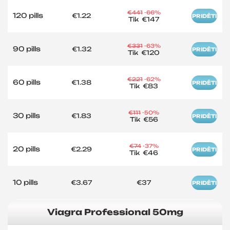
€441
-66%
120 pills
€1.22
PRIDĖTI
Tik
€147
€331
-63%
90 pills
€1.32
PRIDĖTI
Tik
€120
€221
-62%
60 pills
€1.38
PRIDĖTI
Tik
€83
€111
-50%
30 pills
€1.83
PRIDĖTI
Tik
€56
€74
-37%
20 pills
€2.29
PRIDĖTI
Tik
€46
10 pills
€3.67
€37
PRIDĖTI
Viagra Professional 50mg