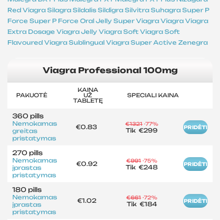
Red Viagra
Silagra
Sildalis
Sildigra
Silvitra
Suhagra
Super P
Force
Super P Force Oral Jelly
Super Viagra
Viagra
Viagra
Extra Dosage
Viagra Jelly
Viagra Soft
Viagra Soft
Flavoured
Viagra Sublingual
Viagra Super Active
Zenegra
Viagra Professional 100mg
KAINA
PAKUOTĖ
UŽ
SPECIALI KAINA
TABLETĘ
360 pills
Nemokamas
€1321
-77%
€0.83
PRIDĖTI
Tik
€299
greitas
pristatymas
270 pills
Nemokamas
€991
-75%
€0.92
PRIDĖTI
Tik
€248
įprastas
pristatymas
180 pills
Nemokamas
€661
-72%
€1.02
PRIDĖTI
Tik
€184
įprastas
pristatymas