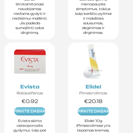
(Krotamitonas)
menopauzės
naudojamas
simptomus, tokius
niežams gydyti ir
kaip karščio pylimai
niežėjimui malšinti.
ir makšties
Jis padeda
sausumas,
sumažinti odos
deginimas ir
dirginimą.
dirginimas.
Evista
Elidel
Raloksifenas
Pimekrolimas
€0.92
€20.18
PIRKITE DABAR
PIRKITE DABAR
Evista skirta
Elidel 10g
osteoporozės
(Pimekrolimas) yra
gydymui, taip pat
tepamas kremas,