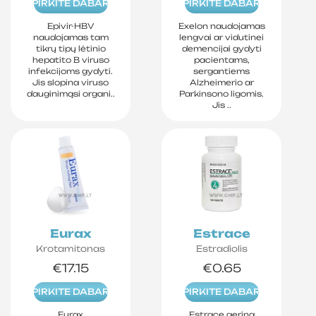
PIRKITE DABAR
PIRKITE DABAR
Epivir-HBV
Exelon naudojamas
naudojamas tam
lengvai ar vidutinei
tikrų tipų lėtinio
demencijai gydyti
hepatito B viruso
pacientams,
infekcijoms gydyti.
sergantiems
Jis slopina viruso
Alzheimerio ar
dauginimąsi organi..
Parkinsono ligomis.
Jis ..
Eurax
Estrace
Krotamitonas
Estradiolis
€17.15
€0.65
PIRKITE DABAR
PIRKITE DABAR
Eurax
Estrace gerina