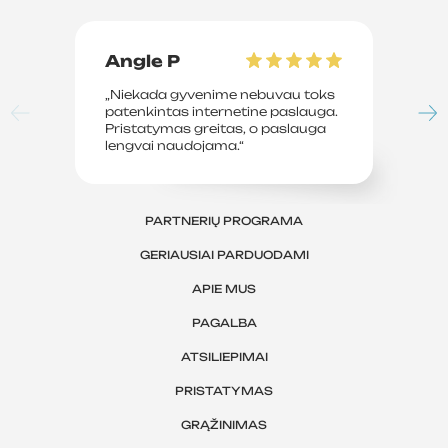
Angle P
D
„Niekada gyvenime nebuvau toks
„P
patenkintas internetine paslauga.
su
Pristatymas greitas, o paslauga
le
lengvai naudojama.“
sv
PARTNERIŲ PROGRAMA
GERIAUSIAI PARDUODAMI
APIE MUS
PAGALBA
ATSILIEPIMAI
PRISTATYMAS
GRĄŽINIMAS