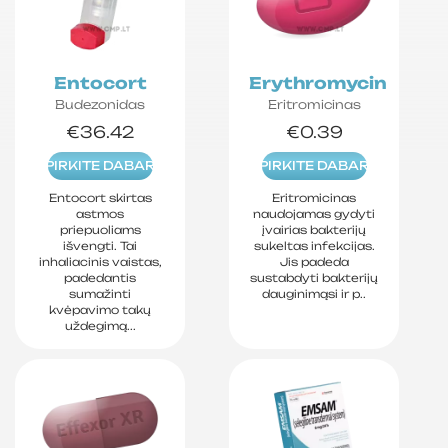
Entocort
Erythromycin
Budezonidas
Eritromicinas
€36.42
€0.39
PIRKITE DABAR
PIRKITE DABAR
Entocort skirtas
Eritromicinas
astmos
naudojamas gydyti
priepuoliams
įvairias bakterijų
išvengti. Tai
sukeltas infekcijas.
inhaliacinis vaistas,
Jis padeda
padedantis
sustabdyti bakterijų
sumažinti
dauginimąsi ir p..
kvėpavimo takų
uždegimą...