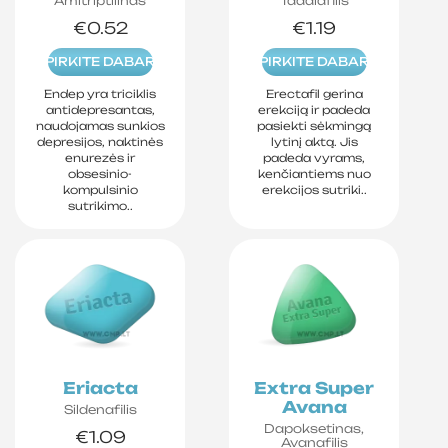
Amitriptilinas
Tadalafilis
€0.52
€1.19
PIRKITE DABAR
PIRKITE DABAR
Endep yra triciklis
Erectafil gerina
antidepresantas,
erekciją ir padeda
naudojamas sunkios
pasiekti sėkmingą
depresijos, naktinės
lytinį aktą. Jis
enurezės ir
padeda vyrams,
obsesinio-
kenčiantiems nuo
kompulsinio
erekcijos sutriki..
sutrikimo..
Eriacta
Extra Super
Avana
Sildenafilis
Dapoksetinas,
€1.09
Avanafilis