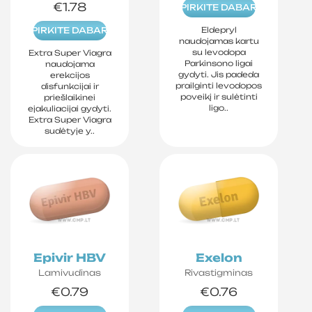
€1.78
PIRKITE DABAR
PIRKITE DABAR
Eldepryl
naudojamas kartu
su levodopa
Extra Super Viagra
Parkinsono ligai
naudojama
gydyti. Jis padeda
erekcijos
prailginti levodopos
disfunkcijai ir
poveikį ir sulėtinti
priešlaikinei
ligo..
ejakuliacijai gydyti.
Extra Super Viagra
sudėtyje y..
Epivir HBV
Exelon
Lamivudinas
Rivastigminas
€0.79
€0.76