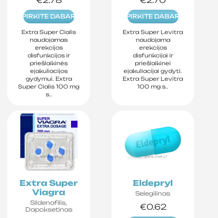
PIRKITE DABAR
PIRKITE DABAR
Extra Super Cialis
Extra Super Levitra
naudojamas
naudojama
erekcijos
erekcijos
disfunkcijos ir
disfunkcijai ir
priešlaikinės
priešlaikinei
ejakuliacijos
ejakuliacijai gydyti.
gydymui. Extra
Extra Super Levitra
Super Cialis 100 mg
100 mg s..
s..
Extra Super
Eldepryl
Viagra
Selegilinas
Sildenafilis,
€0.62
Dapoksetinas