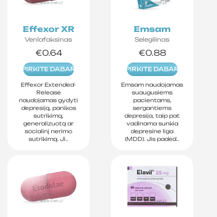
Effexor XR
Emsam
Venlafaksinas
Selegilinas
€0.64
€0.88
PIRKITE DABAR
PIRKITE DABAR
Effexor Extended-
Emsam naudojamas
Release
suaugusiems
naudojamas gydyti
pacientams,
depresiją, panikos
sergantiems
sutrikimą,
depresija, taip pat
generalizuotą ar
vadinama sunkia
socialinį nerimo
depresine liga
sutrikimą. Ji..
(MDD). Jis paded..