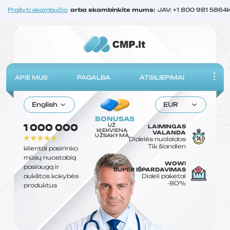
Prašyti skambučio
arba skambinkite mums:
JAV: +1 800 981 5864
APIE MUS
PAGALBA
ATSILIEPIMAI
English
EUR
BONUSAS
UŽ
1 000 000
LAIMINGAS
KIEKVIENĄ
VALANDA
UŽSAKYMĄ
Didelės nuolaidos
Tik šiandien
klientai pasirinko
mūsų nuostabią
WOW!
paslaugą ir
SUPER IŠPARDAVIMAS
aukštos kokybės
Dideli paketai
-80%
produktus