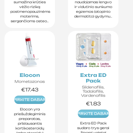
sumažina krūties
naudojamas lengvo
vėžio riziką
ir vidutinio sunkumo
postmenopauzinėms
egzemos (atopinio
moterims,
dermatito) gydymu..
sergančioms osteo..
Elocon
Extra ED
Pack
Mometazonas
Sildenafilis,
€17.43
Tadalafilis,
Vardenafilis
PIRKITE DABAR
€1.83
Elocon yra
PIRKITE DABAR
priešuždegiminis
preparatas,
Extra ED Pack
priklausantis
sudaro trys gerai
kortikosteroidų
žinomi vaistai
(arba steroidų)