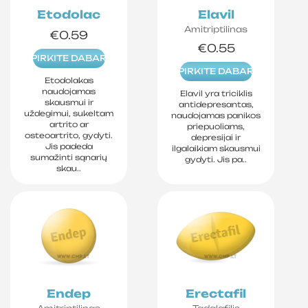
Etodolac
Elavil
Amitriptilinas
€0.59
€0.55
PIRKITE DABAR
PIRKITE DABAR
Etodolakas
naudojamas
Elavil yra triciklis
skausmui ir
antidepresantas,
uždegimui, sukeltam
naudojamas panikos
artrito ar
priepuoliams,
osteoartrito, gydyti.
depresijai ir
Jis padeda
ilgalaikiam skausmui
sumažinti sąnarių
gydyti. Jis pa..
skau..
Endep
Erectafil