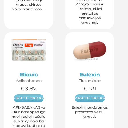
(Viagra, Cialis ir
grupei, skirtas
Levitra), skirti
vartoti ant odos. ..
erekcijos
disfunkcijos
gydymui.
Eliquis
Eulexin
Apiksabanas
Flutamidas
€3.82
€1.21
PIRKITE DABAR
PIRKITE DABAR
APIKSABANAS (a
Eulexin naudojamas
PIX a ban) apsaugo
prostatos vėžiui
nuo kraujo krešulių
gydyti.
susidarymo arba
juos gydo. Jis taip