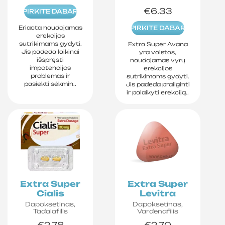
€6.33
PIRKITE DABAR
Eriacta naudojamas
PIRKITE DABAR
erekcijos
sutrikimams gydyti.
Extra Super Avana
Jis padeda laikinai
yra vaistas,
išspręsti
naudojamas vyrų
impotencijos
erekcijos
problemas ir
sutrikimams gydyti.
pasiekti sėkmin..
Jis padeda prailginti
ir palaikyti erekciją..
Extra Super
Extra Super
Cialis
Levitra
Dapoksetinas,
Dapoksetinas,
Tadalafilis
Vardenafilis
€2.78
€2.70