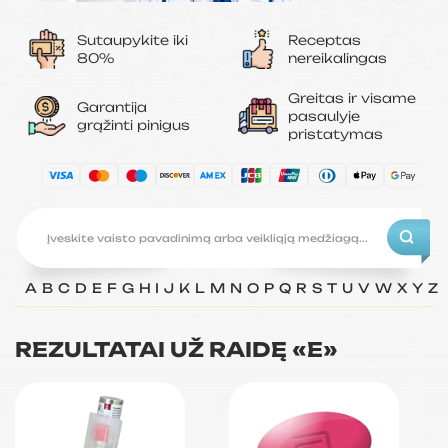
Sutaupykite iki
Receptas
80%
nereikalingas
Greitas ir visame
Garantija
pasaulyje
grąžinti pinigus
pristatymas
A
B
C
D
E
F
G
H
I
J
K
L
M
N
O
P
Q
R
S
T
U
V
W
X
Y
Z
REZULTATAI UŽ RAIDĘ «E»