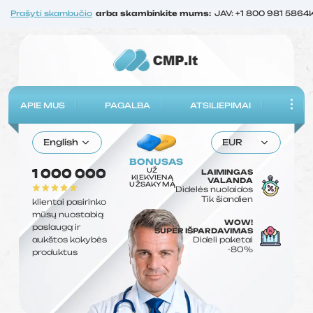
Prašyti skambučio
arba skambinkite mums:
JAV: +1 800 981 5864
APIE MUS
PAGALBA
ATSILIEPIMAI
English
EUR
BONUSAS
UŽ
1 000 000
LAIMINGAS
KIEKVIENĄ
VALANDA
UŽSAKYMĄ
Didelės nuolaidos
Tik šiandien
klientai pasirinko
mūsų nuostabią
WOW!
paslaugą ir
SUPER IŠPARDAVIMAS
aukštos kokybės
Dideli paketai
-80%
produktus