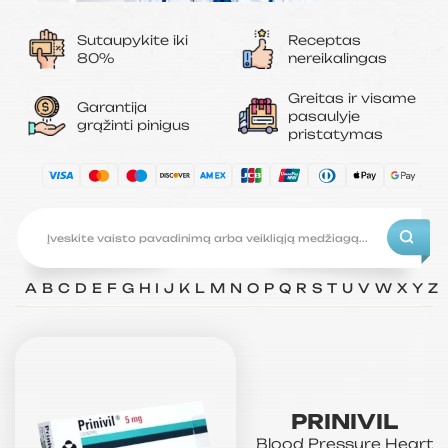
Sutaupykite iki
Receptas
80%
nereikalingas
Greitas ir visame
Garantija
pasaulyje
grąžinti pinigus
pristatymas
A
B
C
D
E
F
G
H
I
J
K
L
M
N
O
P
Q
R
S
T
U
V
W
X
Y
Z
PRINIVIL
Blood Pressure
Heart