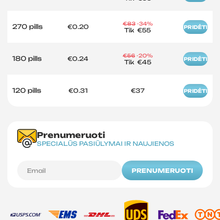
€83
-34%
270 pills
€0.20
PRIDĖTI
Tik
€55
€56
-20%
180 pills
€0.24
PRIDĖTI
Tik
€45
120 pills
€0.31
€37
PRIDĖTI
Prenumeruoti
SPECIALŪS PASIŪLYMAI IR NAUJIENOS
PRENUMERUOTI