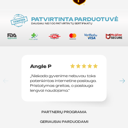
PATVIRTINTA PARDUOTUVĖ
DAUGIAU NEI 100 PATVIRTINTŲ SERTIFIKATŲ
Angle P
D
„Niekada gyvenime nebuvau toks
„P
patenkintas internetine paslauga.
su
Pristatymas greitas, o paslauga
le
lengvai naudojama.“
sv
PARTNERIŲ PROGRAMA
GERIAUSIAI PARDUODAMI