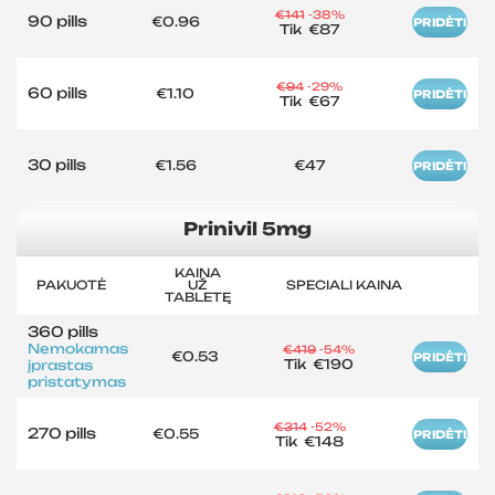
€141
-38%
90 pills
€0.96
PRIDĖTI
Tik
€87
€94
-29%
60 pills
€1.10
PRIDĖTI
Tik
€67
30 pills
€1.56
€47
PRIDĖTI
Prinivil 5mg
KAINA
PAKUOTĖ
UŽ
SPECIALI KAINA
TABLETĘ
360 pills
Nemokamas
€419
-54%
€0.53
PRIDĖTI
Tik
€190
įprastas
pristatymas
€314
-52%
270 pills
€0.55
PRIDĖTI
Tik
€148