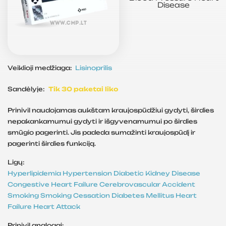
Disease
Veiklioji medžiaga:
Lisinoprilis
Sandėlyje:
Tik 30 paketai liko
Prinivil naudojamas aukštam kraujospūdžiui gydyti, širdies
nepakankamumui gydyti ir išgyvenamumui po širdies
smūgio pagerinti. Jis padeda sumažinti kraujospūdį ir
pagerinti širdies funkciją.
Ligų:
Hyperlipidemia
Hypertension
Diabetic Kidney Disease
Congestive Heart Failure
Cerebrovascular Accident
Smoking
Smoking Cessation
Diabetes Mellitus
Heart
Failure
Heart Attack
Prinivil analogai: