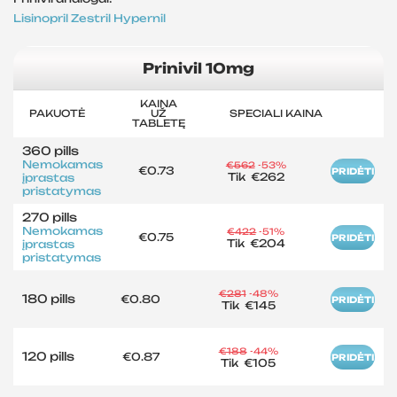
Lisinopril
Zestril
Hypernil
Prinivil 10mg
KAINA
PAKUOTĖ
UŽ
SPECIALI KAINA
TABLETĘ
360 pills
Nemokamas
€562
-53%
€0.73
PRIDĖTI
Tik
€262
įprastas
pristatymas
270 pills
Nemokamas
€422
-51%
€0.75
PRIDĖTI
Tik
€204
įprastas
pristatymas
€281
-48%
180 pills
€0.80
PRIDĖTI
Tik
€145
€188
-44%
120 pills
€0.87
PRIDĖTI
Tik
€105