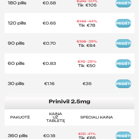
€210
-50%
180 pills
€0.58
PRIDĖTI
Tik
€105
€140
-44%
120 pills
€0.65
PRIDĖTI
Tik
€78
€105
-39%
90 pills
€0.70
PRIDĖTI
Tik
€64
€70
-28%
60 pills
€0.83
PRIDĖTI
Tik
€50
30 pills
€1.16
€35
PRIDĖTI
Prinivil 2.5mg
KAINA
PAKUOTĖ
UŽ
SPECIALI KAINA
TABLETĘ
€111
-41%
360 pills
€0.18
PRIDĖTI
Tik
€65