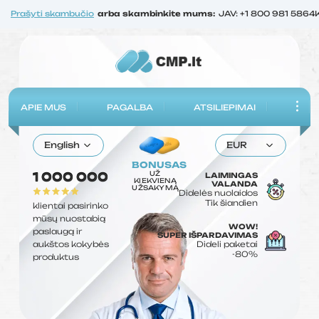
Prašyti skambučio
arba skambinkite mums:
JAV: +1 800 981 5864
APIE MUS
PAGALBA
ATSILIEPIMAI
English
EUR
BONUSAS
UŽ
1 000 000
LAIMINGAS
KIEKVIENĄ
VALANDA
UŽSAKYMĄ
Didelės nuolaidos
Tik šiandien
klientai pasirinko
mūsų nuostabią
WOW!
paslaugą ir
SUPER IŠPARDAVIMAS
aukštos kokybės
Dideli paketai
-80%
produktus