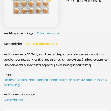
Arthritis
Pain Relief
Veiklioji medžiaga:
Diklofenakas
Sandėlyje:
Tik 43 paketai liko
Voltaren yra NVNU, skirtas uždegimui ir skausmui mažinti
pacientams, sergantiems artritu ar patyrus ūminę traumą.
Jis padeda sumažinti sąnarių skausmą ir patinimą.
Ligų:
Relieves pain
Reduces inflammation that may occur in the
following
Voltaren analogai:
Diclofenac