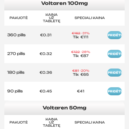
Voltaren 100mg
KAINA
PAKUOTĖ
UŽ
SPECIALI KAINA
TABLETĘ
€162
-31%
360 pills
€0.31
PRIDĖTI
Tik
€111
€122
-28%
270 pills
€0.32
PRIDĖTI
Tik
€87
€81
-20%
180 pills
€0.36
PRIDĖTI
Tik
€65
90 pills
€0.45
€41
PRIDĖTI
Voltaren 50mg
KAINA
PAKUOTĖ
UŽ
SPECIALI KAINA
TABLETĘ