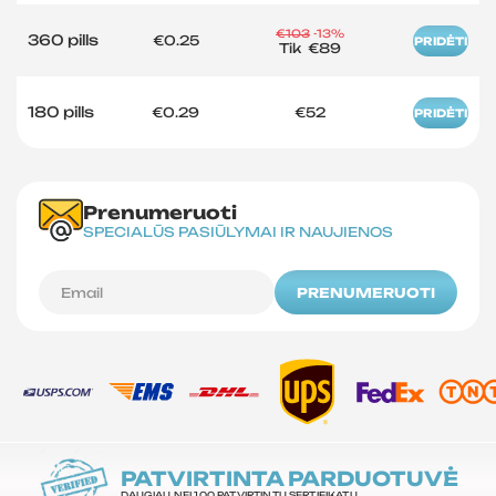
€103
-13%
360 pills
€0.25
PRIDĖTI
Tik
€89
180 pills
€0.29
€52
PRIDĖTI
Prenumeruoti
SPECIALŪS PASIŪLYMAI IR NAUJIENOS
PRENUMERUOTI
PATVIRTINTA PARDUOTUVĖ
DAUGIAU NEI 100 PATVIRTINTŲ SERTIFIKATŲ