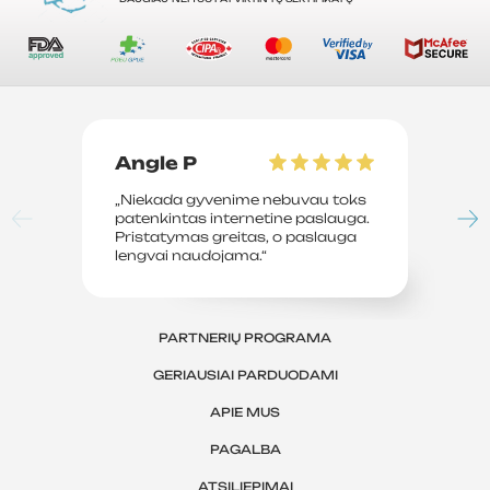
Angle P
D
„Niekada gyvenime nebuvau toks
„P
patenkintas internetine paslauga.
su
Pristatymas greitas, o paslauga
le
lengvai naudojama.“
sv
PARTNERIŲ PROGRAMA
GERIAUSIAI PARDUODAMI
APIE MUS
PAGALBA
ATSILIEPIMAI