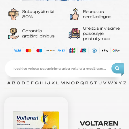
Sutaupykite iki
Receptas
80%
nereikalingas
Greitas ir visame
Garantija
pasaulyje
grąžinti pinigus
pristatymas
A
B
C
D
E
F
G
H
I
J
K
L
M
N
O
P
Q
R
S
T
U
V
W
X
Y
Z
VOLTAREN