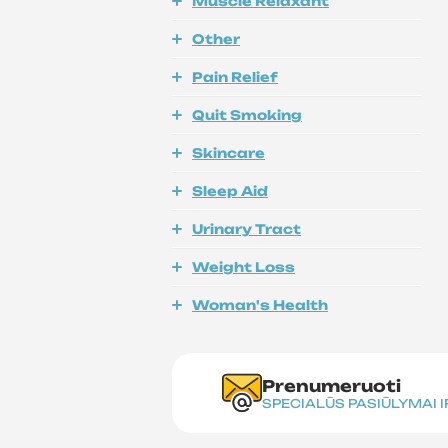
Muscle Relaxant
Other
Pain Relief
Quit Smoking
Skincare
Sleep Aid
Urinary Tract
Weight Loss
Woman's Health
Prenumeruoti
SPECIALŪS PASIŪLYMAI 