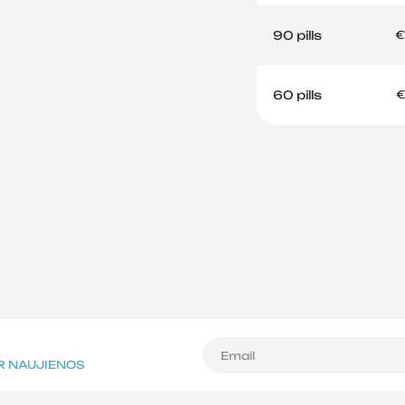
90 pills
€
60 pills
€
IR NAUJIENOS