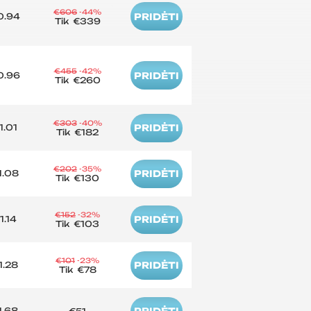
€606
-44%
0.94
PRIDĖTI
Tik
€339
€455
-42%
0.96
PRIDĖTI
Tik
€260
€303
-40%
1.01
PRIDĖTI
Tik
€182
€202
-35%
1.08
PRIDĖTI
Tik
€130
€152
-32%
1.14
PRIDĖTI
Tik
€103
€101
-23%
1.28
PRIDĖTI
Tik
€78
1.68