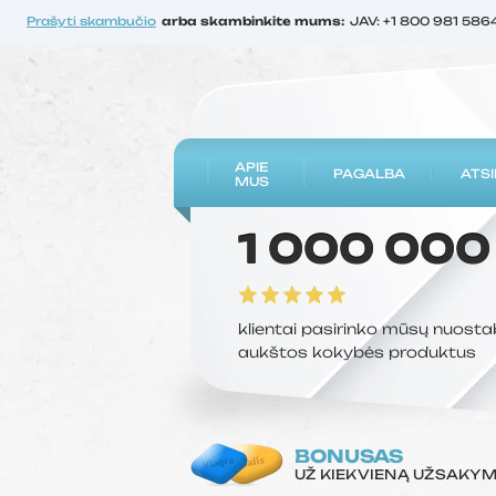
Prašyti skambučio
arba skambinkite mums:
JAV: +1 800 981 586
APIE
PAGALBA
ATSI
MUS
1 000 000
klientai pasirinko mūsų nuosta
aukštos kokybės produktus
BONUSAS
UŽ KIEKVIENĄ UŽSAKY