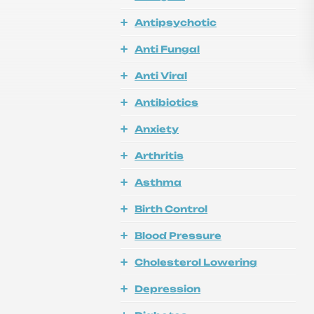
Antipsychotic
Anti Fungal
Anti Viral
Antibiotics
Anxiety
Arthritis
Asthma
Birth Control
Blood Pressure
Cholesterol Lowering
Depression