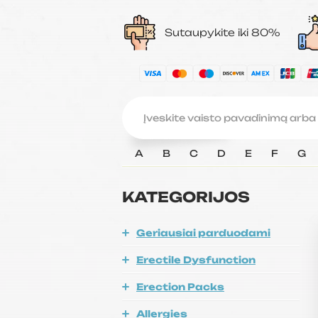
Sutaupykite iki 80%
A
B
C
D
E
F
G
KATEGORIJOS
Geriausiai parduodami
Erectile Dysfunction
Erection Packs
Allergies