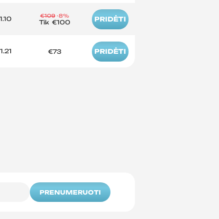
€109
-8%
1.10
PRIDĖTI
Tik
€100
1.21
PRIDĖTI
€73
PRENUMERUOTI