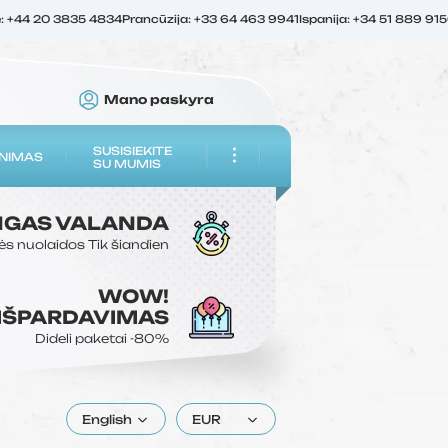
ė: +44 20 3835 4834
Prancūzija: +33 64 463 9941
Ispanija: +34 51 889 91
Mano paskyra
SUSISIEKITE
NIMAS
SU MUMIS
NGAS
VALANDA
ės nuolaidos
Tik šiandien
WOW!
 IŠPARDAVIMAS
Dideli paketai
-80%
English
EUR