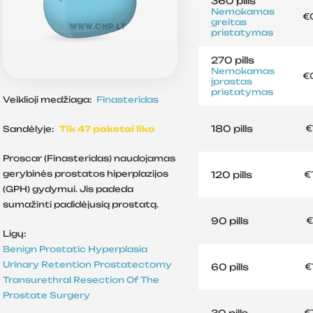
360 pills
Nemokamas
€
greitas
pristatymas
270 pills
Nemokamas
€
įprastas
pristatymas
Veiklioji medžiaga:
Finasteridas
180 pills
€
Sandėlyje:
Tik 47 paketai liko
Proscar (Finasteridas) naudojamas
gerybinės prostatos hiperplazijos
120 pills
€
(GPH) gydymui. Jis padeda
sumažinti padidėjusią prostatą.
90 pills
€
Ligų:
Benign Prostatic Hyperplasia
Urinary Retention
Prostatectomy
60 pills
€
Transurethral Resection Of The
Prostate
Surgery
30 pills
€