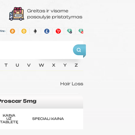
Greitas ir visame
pasaulyje pristatymas
T
U
V
W
X
Y
Z
Hair Loss
Proscar 5mg
KAINA
UŽ
SPECIALI KAINA
TABLETĘ