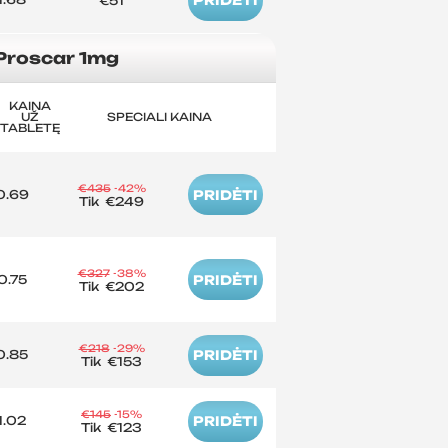
PRIDĖTI
€51
Proscar 1mg
KAINA
UŽ
SPECIALI KAINA
TABLETĘ
€435
-42%
0.69
PRIDĖTI
Tik
€249
€327
-38%
0.75
PRIDĖTI
Tik
€202
€218
-29%
0.85
PRIDĖTI
Tik
€153
€145
-15%
1.02
PRIDĖTI
Tik
€123