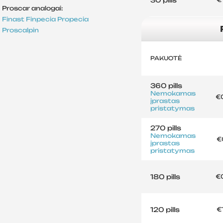
Proscar analogai:
Finast
Finpecia
Propecia
Proscalpin
PAKUOTĖ
360 pills
Nemokamas
€
įprastas
pristatymas
270 pills
Nemokamas
€
įprastas
pristatymas
180 pills
€
120 pills
€