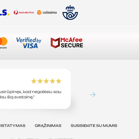
Tavion L
sirūpinęs, kad negalėsiu sau
„Tiesiog sutaupiau 45 
dau šią svetainę.“
perėjęs prie šios svetai
jau daug metų.“
RISTATYMAS
GRĄŽINIMAS
SUSISIEKITE SU MUMIS