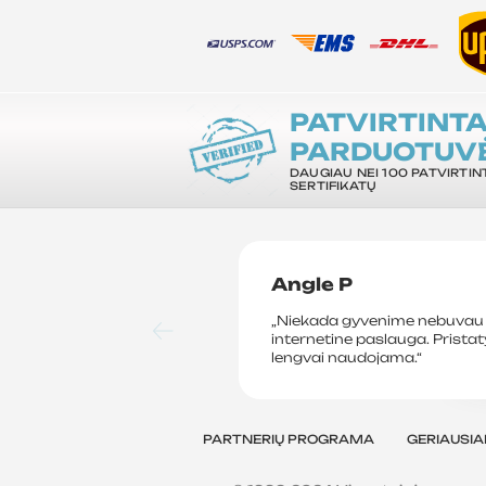
PATVIRTINT
PARDUOTUV
DAUGIAU NEI 100 PATVIRTIN
SERTIFIKATŲ
Angle P
„Niekada gyvenime nebuvau 
internetine paslauga. Prista
lengvai naudojama.“
PARTNERIŲ PROGRAMA
GERIAUSIA