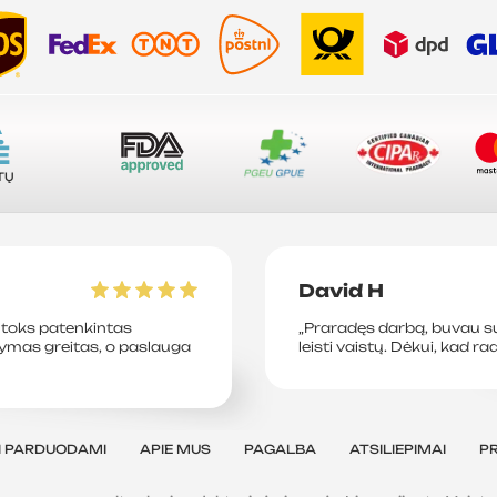
A
Ė
TŲ
David H
toks patenkintas
„Praradęs darbą, buvau su
tymas greitas, o paslauga
leisti vaistų. Dėkui, kad ra
I PARDUODAMI
APIE MUS
PAGALBA
ATSILIEPIMAI
P