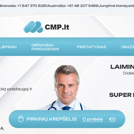
4
Kanada: +1 647 370 8281
Australija: +61 48 207 5486
Jungtinė Karalyst
GERIAUSIAI
LIEPIMAI
PRISTATYMAS
GRĄŽI
PARDUODAMI
LAIMI
Didel
bią paslaugą ir
SUPER
PIRKINIŲ KREPŠELIS
0
prekės
€0
MĄ