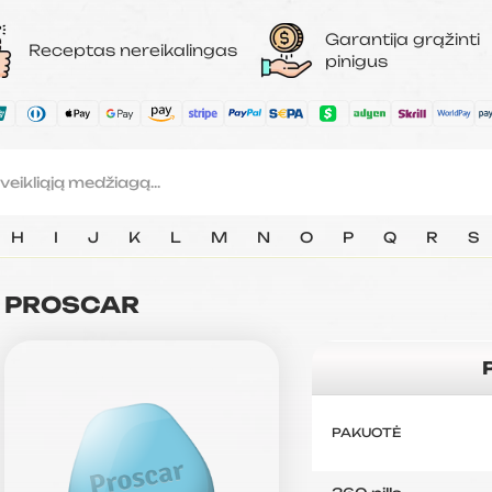
Garantija grąžinti
Receptas nereikalingas
pinigus
H
I
J
K
L
M
N
O
P
Q
R
S
PROSCAR
PAKUOTĖ