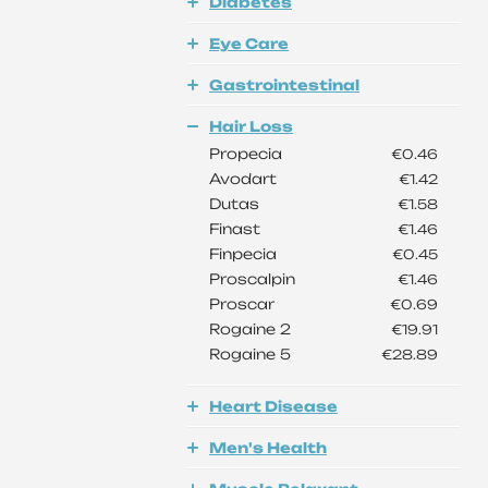
Diabetes
Eye Care
Gastrointestinal
Hair Loss
Propecia
€0.46
Avodart
€1.42
Dutas
€1.58
Finast
€1.46
Finpecia
€0.45
Proscalpin
€1.46
Proscar
€0.69
Rogaine 2
€19.91
Rogaine 5
€28.89
Heart Disease
Men's Health