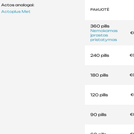
Actos analogai:
PAKUOTĖ
Actoplus Met
360 pills
Nemokamas
€
įprastas
pristatymas
240 pills
€
180 pills
€
120 pills
€
90 pills
€