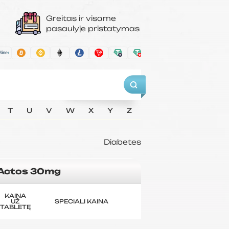
Greitas ir visame
pasaulyje pristatymas
T
U
V
W
X
Y
Z
Diabetes
Actos 30mg
KAINA
UŽ
SPECIALI KAINA
TABLETĘ