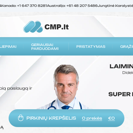
4
Kanada: +1 647 370 8281
Australija: +61 48 207 5486
Jungtinė Karalyst
GERIAUSIAI
LIEPIMAI
PRISTATYMAS
GRĄŽI
PARDUODAMI
LAIMI
Didel
bią paslaugą ir
SUPER
PIRKINIŲ KREPŠELIS
0
prekės
€0
MĄ