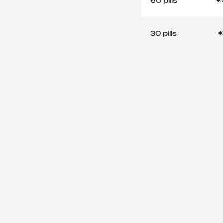
60 pills
€
30 pills
€