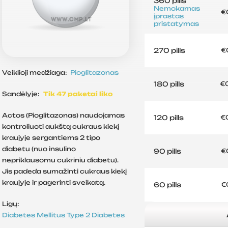
360 pills
Nemokamas
€
įprastas
pristatymas
270 pills
€
Veiklioji medžiaga:
Pioglitazonas
180 pills
€
Sandėlyje:
Tik 47 paketai liko
Actos (Pioglitazonas) naudojamas
120 pills
€
kontroliuoti aukštą cukraus kiekį
kraujyje sergantiems 2 tipo
diabetu (nuo insulino
90 pills
€
nepriklausomu cukriniu diabetu).
Jis padeda sumažinti cukraus kiekį
kraujyje ir pagerinti sveikatą.
60 pills
€
Ligų:
Diabetes Mellitus
Type 2 Diabetes