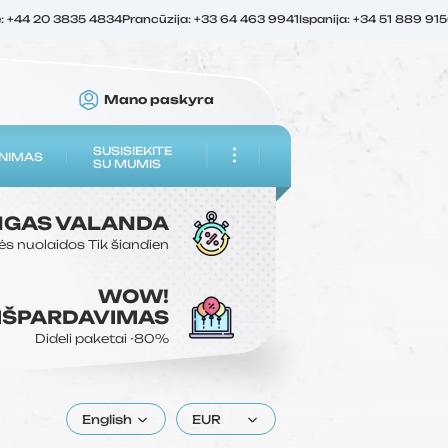
ė: +44 20 3835 4834
Prancūzija: +33 64 463 9941
Ispanija: +34 51 889 91
Mano paskyra
SUSISIEKITE
NIMAS
SU MUMIS
NGAS
VALANDA
ės nuolaidos
Tik šiandien
WOW!
 IŠPARDAVIMAS
Dideli paketai
-80%
English
EUR