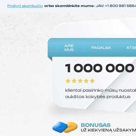
Prašyti skambučio
arba skambinkite mums:
JAV: +1 800 981 586
APIE
PAGALBA
ATSI
MUS
1 000 000
klientai pasirinko mūsų nuosta
aukštos kokybės produktus
BONUSAS
UŽ KIEKVIENĄ UŽSAKY