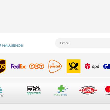
IR NAUJIENOS
A
Ė
TŲ