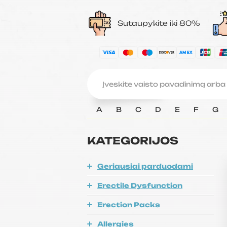
Sutaupykite iki 80%
A
B
C
D
E
F
G
KATEGORIJOS
Geriausiai parduodami
Erectile Dysfunction
Erection Packs
Allergies