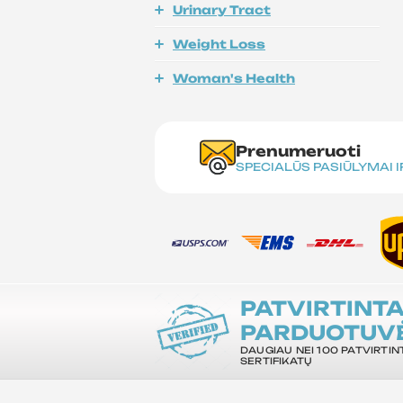
Urinary Tract
Weight Loss
Woman's Health
Prenumeruoti
SPECIALŪS PASIŪLYMAI 
PATVIRTINT
PARDUOTUV
DAUGIAU NEI 100 PATVIRTIN
SERTIFIKATŲ