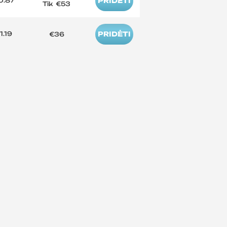
0.87
PRIDĖTI
Tik
€53
1.19
PRIDĖTI
€36