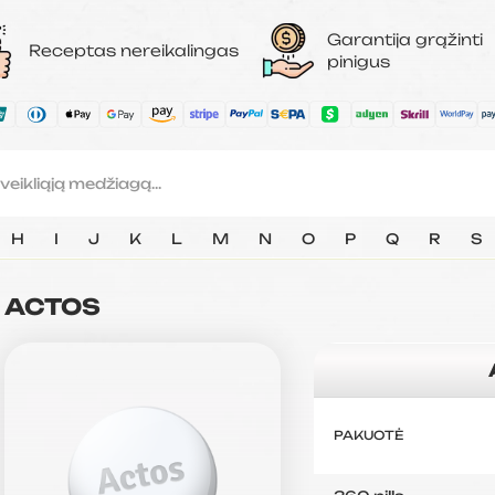
Garantija grąžinti
Receptas nereikalingas
pinigus
H
I
J
K
L
M
N
O
P
Q
R
S
ACTOS
PAKUOTĖ