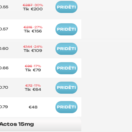
€287
-30%
0.55
PRIDĖTI
Tik
€200
€215
-27%
0.57
PRIDĖTI
Tik
€156
€144
-24%
0.60
PRIDĖTI
Tik
€109
€96
-17%
0.66
PRIDĖTI
Tik
€79
€72
-11%
0.70
PRIDĖTI
Tik
€64
0.79
PRIDĖTI
€48
Actos 15mg