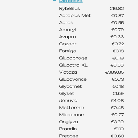
Diabetes
Rybelsus
€16.82
Actoplus Met
€0.87
Actos
€0.55
Amaryl
€0.79
Avapro
€0.66
Cozaar
€0.72
Forxiga
€3.18
Glucophage
€0.19
Glucotrol XL
€0.30
Victoza
€389.85
Glucovance
€0.73
Glycomet
€0.18
Glyset
€1.59
Januvia
€4.08
Metformin
€0.48
Micronase
€0.27
Onglyza
€3.30
Prandin
€1.19
Precose
€0.63