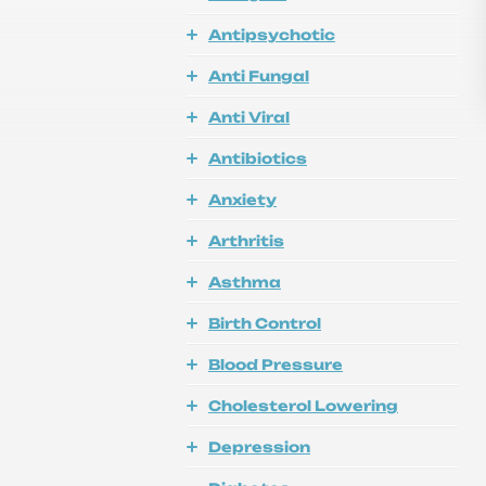
Antipsychotic
Anti Fungal
Anti Viral
Antibiotics
Anxiety
Arthritis
Asthma
Birth Control
Blood Pressure
Cholesterol Lowering
Depression