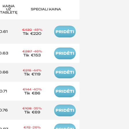
KAINA
UŽ
SPECIALI KAINA
TABLETĘ
€430
-48%
0.61
PRIDĖTI
Tik
€220
€287
-46%
0.63
PRIDĖTI
Tik
€153
€215
-44%
0.66
PRIDĖTI
Tik
€119
€144
-40%
0.71
PRIDĖTI
Tik
€86
€108
-35%
0.76
PRIDĖTI
Tik
€69
€72
-26%