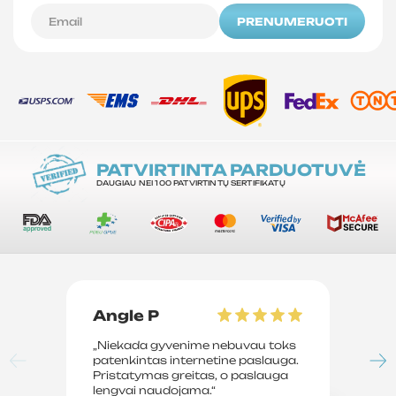
PRENUMERUOTI
PATVIRTINTA PARDUOTUVĖ
DAUGIAU NEI 100 PATVIRTINTŲ SERTIFIKATŲ
Angle P
D
„Niekada gyvenime nebuvau toks
„P
patenkintas internetine paslauga.
su
Pristatymas greitas, o paslauga
le
lengvai naudojama.“
sv