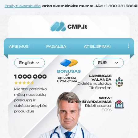
Prašyti skambučio
arba skambinkite mums:
JAV: +1 800 981 5864
APIE MUS
PAGALBA
ATSILIEPIMAI
English
EUR
BONUSAS
UŽ
1 000 000
LAIMINGAS
KIEKVIENĄ
VALANDA
UŽSAKYMĄ
Didelės nuolaidos
Tik šiandien
klientai pasirinko
mūsų nuostabią
WOW!
paslaugą ir
SUPER IŠPARDAVIMAS
aukštos kokybės
Dideli paketai
-80%
produktus