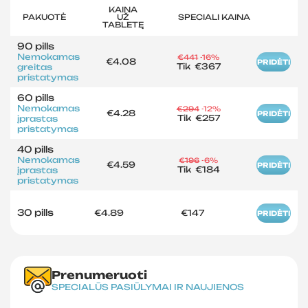
KAINA
PAKUOTĖ
UŽ
SPECIALI KAINA
TABLETĘ
90 pills
Nemokamas
€441
-16%
€4.08
PRIDĖTI
Tik
€367
greitas
pristatymas
60 pills
Nemokamas
€294
-12%
€4.28
PRIDĖTI
Tik
€257
įprastas
pristatymas
40 pills
Nemokamas
€196
-6%
€4.59
PRIDĖTI
Tik
€184
įprastas
pristatymas
30 pills
€4.89
€147
PRIDĖTI
Prenumeruoti
SPECIALŪS PASIŪLYMAI IR NAUJIENOS