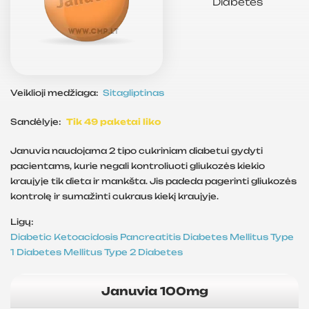
Diabetes
Veiklioji medžiaga:
Sitagliptinas
Sandėlyje:
Tik 49 paketai liko
Januvia naudojama 2 tipo cukriniam diabetui gydyti
pacientams, kurie negali kontroliuoti gliukozės kiekio
kraujyje tik dieta ir mankšta. Jis padeda pagerinti gliukozės
kontrolę ir sumažinti cukraus kiekį kraujyje.
Ligų:
Diabetic Ketoacidosis
Pancreatitis
Diabetes Mellitus
Type
1 Diabetes Mellitus
Type 2 Diabetes
Januvia 100mg