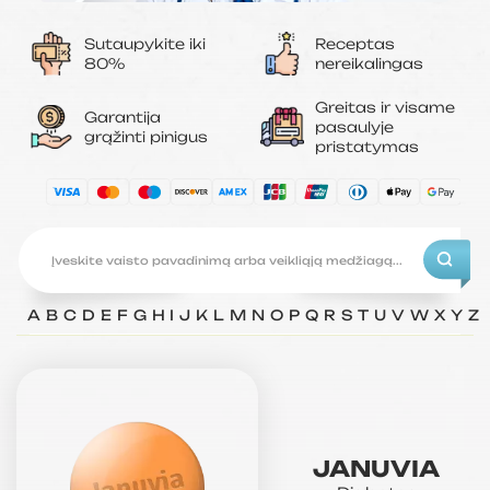
Sutaupykite iki
Receptas
80%
nereikalingas
Greitas ir visame
Garantija
pasaulyje
grąžinti pinigus
pristatymas
A
B
C
D
E
F
G
H
I
J
K
L
M
N
O
P
Q
R
S
T
U
V
W
X
Y
Z
JANUVIA