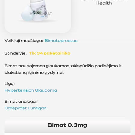
Health
Veiklioji medžiaga:
Bimatoprostas
Sandėlyje:
Tik 34 paketai liko
Bimat naudojamas glaukomos, akispūdžio padidėjimo ir
blakstienų ilginimo gydymui.
Ligų:
Hypertension
Glaucoma
Bimat analogai:
Careprost
Lumigan
Bimat 0.3mg