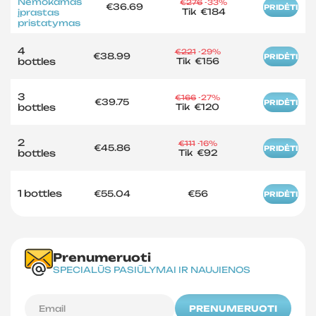
Nemokamas
€276
-33%
€36.69
PRIDĖTI
Tik
€184
įprastas
pristatymas
4
€221
-29%
€38.99
PRIDĖTI
bottles
Tik
€156
3
€166
-27%
€39.75
PRIDĖTI
bottles
Tik
€120
2
€111
-16%
€45.86
PRIDĖTI
bottles
Tik
€92
1 bottles
€55.04
€56
PRIDĖTI
Prenumeruoti
SPECIALŪS PASIŪLYMAI IR NAUJIENOS
PRENUMERUOTI