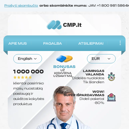
Prašyti skambučio
arba skambinkite mums:
JAV: +1 800 981 5864
APIE MUS
PAGALBA
ATSILIEPIMAI
English
EUR
BONUSAS
UŽ
1 000 000
LAIMINGAS
KIEKVIENĄ
VALANDA
UŽSAKYMĄ
Didelės nuolaidos
Tik šiandien
klientai pasirinko
mūsų nuostabią
WOW!
paslaugą ir
SUPER IŠPARDAVIMAS
aukštos kokybės
Dideli paketai
-80%
produktus