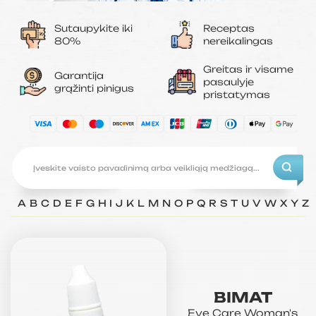
Sutaupykite iki
Receptas
80%
nereikalingas
Greitas ir visame
Garantija
pasaulyje
grąžinti pinigus
pristatymas
A
B
C
D
E
F
G
H
I
J
K
L
M
N
O
P
Q
R
S
T
U
V
W
X
Y
Z
BIMAT
Eye Care
Woman's