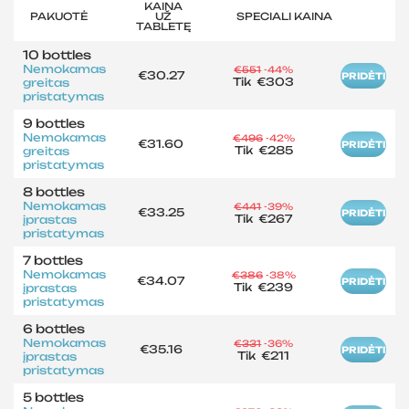
KAINA
PAKUOTĖ
UŽ
SPECIALI KAINA
TABLETĘ
10 bottles
Nemokamas
€551
-44%
€30.27
PRIDĖTI
Tik
€303
greitas
pristatymas
9 bottles
Nemokamas
€496
-42%
€31.60
PRIDĖTI
Tik
€285
greitas
pristatymas
8 bottles
Nemokamas
€441
-39%
€33.25
PRIDĖTI
Tik
€267
įprastas
pristatymas
7 bottles
Nemokamas
€386
-38%
€34.07
PRIDĖTI
Tik
€239
įprastas
pristatymas
6 bottles
Nemokamas
€331
-36%
€35.16
PRIDĖTI
Tik
€211
įprastas
pristatymas
5 bottles