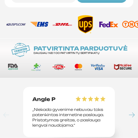
PATVIRTINTA PARDUOTUVĖ
DAUGIAU NEI 100 PATVIRTINTŲ SERTIFIKATŲ
Angle P
D
„Niekada gyvenime nebuvau toks
„P
patenkintas internetine paslauga.
su
Pristatymas greitas, o paslauga
le
lengvai naudojama.“
sv