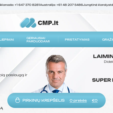
4
Kanada: +1 647 370 8281
Australija: +61 48 207 5486
Jungtinė Karalyst
GERIAUSIAI
LIEPIMAI
PRISTATYMAS
GRĄŽI
PARDUODAMI
LAIMI
Didel
bią paslaugą ir
SUPER
PIRKINIŲ KREPŠELIS
0
prekės
€0
MĄ