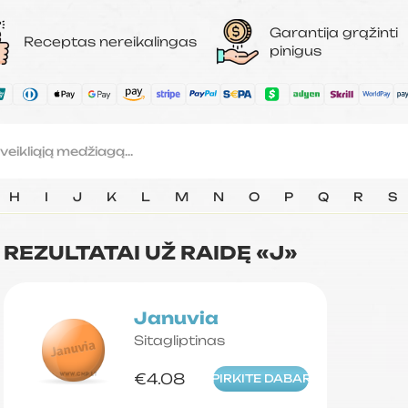
Garantija grąžinti
Receptas nereikalingas
pinigus
H
I
J
K
L
M
N
O
P
Q
R
S
REZULTATAI UŽ RAIDĘ «J»
Januvia
Sitagliptinas
€4.08
PIRKITE DABAR