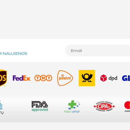
IR NAUJIENOS
A
Ė
TŲ