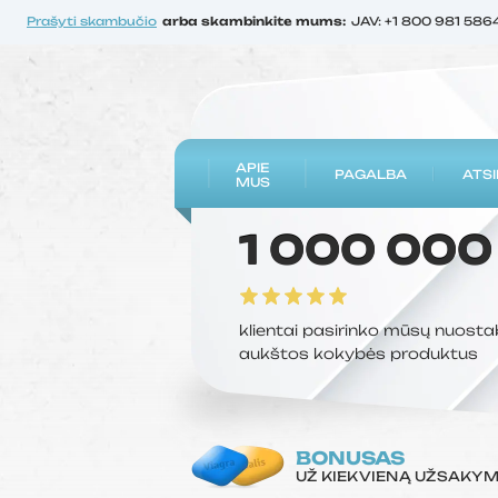
Prašyti skambučio
arba skambinkite mums:
JAV: +1 800 981 586
APIE
PAGALBA
ATSI
MUS
1 000 000
klientai pasirinko mūsų nuosta
aukštos kokybės produktus
BONUSAS
UŽ KIEKVIENĄ UŽSAKY