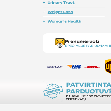
Urinary Tract
Weight Loss
Woman's Health
Prenumeruoti
SPECIALŪS PASIŪLYMAI 
PATVIRTINT
PARDUOTUV
DAUGIAU NEI 100 PATVIRTIN
SERTIFIKATŲ