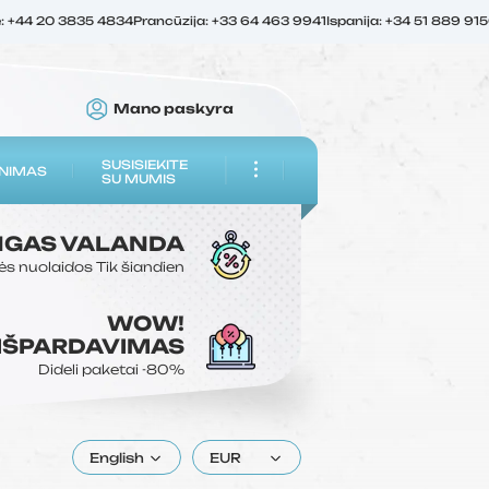
ė: +44 20 3835 4834
Prancūzija: +33 64 463 9941
Ispanija: +34 51 889 91
Mano paskyra
SUSISIEKITE
NIMAS
SU MUMIS
NGAS
VALANDA
ės nuolaidos
Tik šiandien
WOW!
 IŠPARDAVIMAS
Dideli paketai
-80%
English
EUR