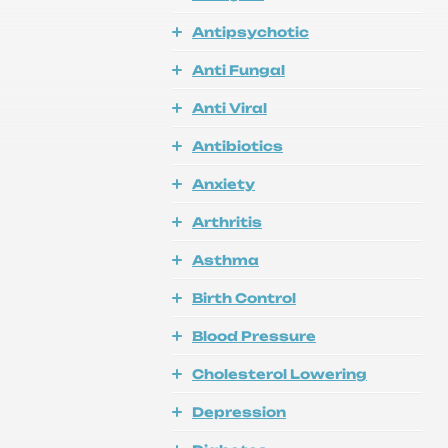
Antipsychotic
Anti Fungal
Anti Viral
Antibiotics
Anxiety
Arthritis
Asthma
Birth Control
Blood Pressure
Cholesterol Lowering
Depression