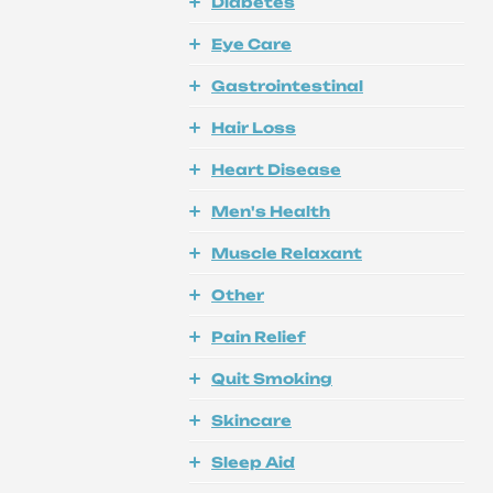
Diabetes
Eye Care
Gastrointestinal
Hair Loss
Heart Disease
Men's Health
Muscle Relaxant
Other
Pain Relief
Quit Smoking
Skincare
Sleep Aid