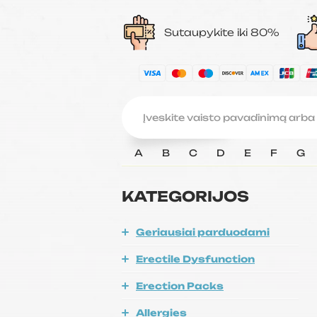
Sutaupykite iki 80%
A
B
C
D
E
F
G
KATEGORIJOS
Geriausiai parduodami
Erectile Dysfunction
Erection Packs
Allergies