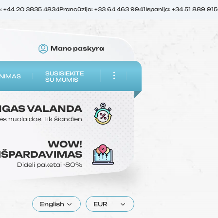
ė: +44 20 3835 4834
Prancūzija: +33 64 463 9941
Ispanija: +34 51 889 91
Mano paskyra
SUSISIEKITE
NIMAS
SU MUMIS
NGAS
VALANDA
ės nuolaidos
Tik šiandien
WOW!
 IŠPARDAVIMAS
Dideli paketai
-80%
English
EUR