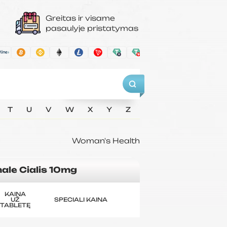
Greitas ir visame
pasaulyje pristatymas
T
U
V
W
X
Y
Z
Woman's Health
ale Cialis 10mg
KAINA
UŽ
SPECIALI KAINA
TABLETĘ