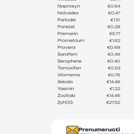
Naprosyn
€0.64
Nolvadex
€0.47
Parlodel
€1.10
Ponstel
€0.29
Premarin
€5.77
Prometrium
€1.62
Provera
€0.68
Sarafem
€0.49
Serophene
€0.40
Tamoxifen
€0.53
Womenra
€0.76
Xeloda
€14.46
Yasmin
€1.22
Zocitab
€14.46
ZyhCG
€27.52
Prenumeruoti