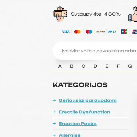
Sutaupykite iki 80%
A
B
C
D
E
F
G
KATEGORIJOS
Geriausiai parduodami
Erectile Dysfunction
Erection Packs
Allergies