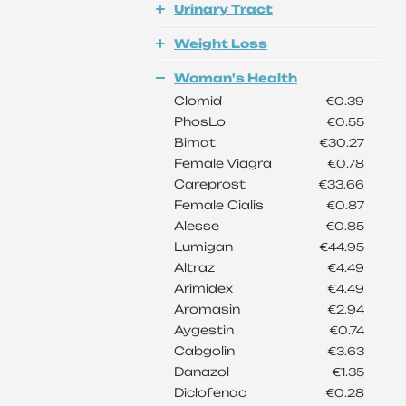
Urinary Tract
Weight Loss
Woman's Health
Clomid
€0.39
PhosLo
€0.55
Bimat
€30.27
Female Viagra
€0.78
Careprost
€33.66
Female Cialis
€0.87
Alesse
€0.85
Lumigan
€44.95
Altraz
€4.49
Arimidex
€4.49
Aromasin
€2.94
Aygestin
€0.74
Cabgolin
€3.63
Danazol
€1.35
Diclofenac
€0.28