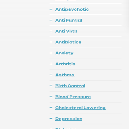
Antipsychotic
Anti Fungal
Anti Viral
Antibiotics
Anxiety
Arthritis
Asthma
Birth Control
Blood Pressure
Cholesterol Lowering
Depression