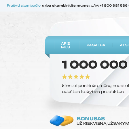
Prašyti skambučio
arba skambinkite mums:
JAV: +1 800 981 586
APIE
PAGALBA
ATSI
MUS
1 000 000
klientai pasirinko mūsų nuosta
aukštos kokybės produktus
BONUSAS
UŽ KIEKVIENĄ UŽSAKY