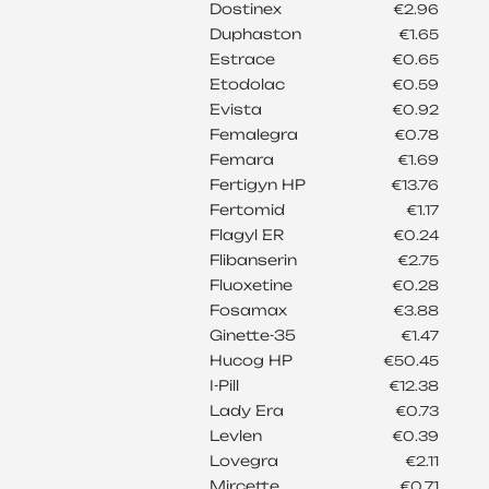
Dostinex
€2.96
Duphaston
€1.65
Estrace
€0.65
Etodolac
€0.59
Evista
€0.92
Femalegra
€0.78
Femara
€1.69
Fertigyn HP
€13.76
Fertomid
€1.17
Flagyl ER
€0.24
Flibanserin
€2.75
Fluoxetine
€0.28
Fosamax
€3.88
Ginette-35
€1.47
Hucog HP
€50.45
I-Pill
€12.38
Lady Era
€0.73
Levlen
€0.39
Lovegra
€2.11
Mircette
€0.71