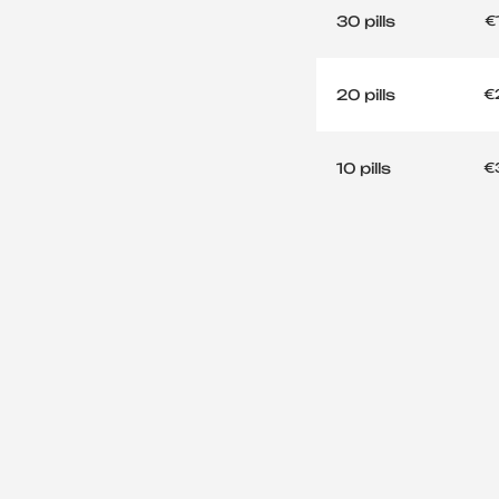
30 pills
€
20 pills
€
10 pills
€