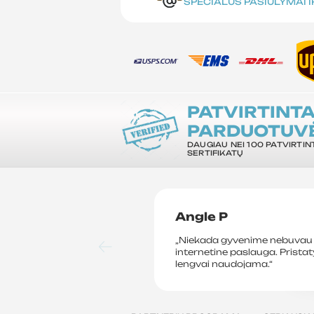
SPECIALŪS PASIŪLYMAI 
PATVIRTINT
PARDUOTUV
DAUGIAU NEI 100 PATVIRTIN
SERTIFIKATŲ
Angle P
„Niekada gyvenime nebuvau 
internetine paslauga. Prista
lengvai naudojama.“