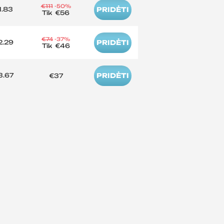
€111
-50%
1.83
PRIDĖTI
Tik
€56
€74
-37%
2.29
PRIDĖTI
Tik
€46
3.67
PRIDĖTI
€37