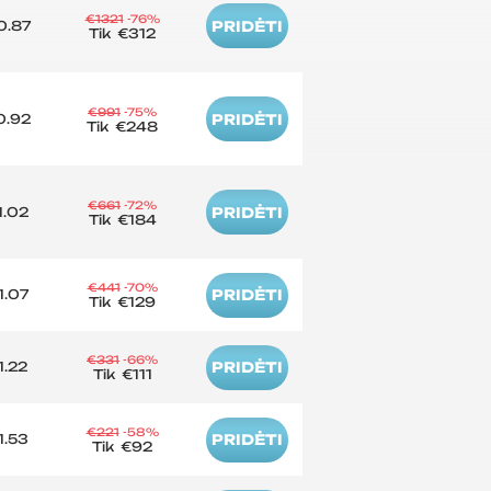
€1321
-76%
0.87
PRIDĖTI
Tik
€312
€991
-75%
0.92
PRIDĖTI
Tik
€248
€661
-72%
1.02
PRIDĖTI
Tik
€184
€441
-70%
1.07
PRIDĖTI
Tik
€129
€331
-66%
1.22
PRIDĖTI
Tik
€111
€221
-58%
1.53
PRIDĖTI
Tik
€92