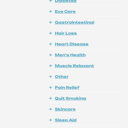
Diabetes
Eye Care
Gastrointestinal
Hair Loss
Heart Disease
Men's Health
Muscle Relaxant
Other
Pain Relief
Quit Smoking
Skincare
Sleep Aid