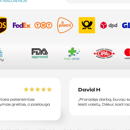
IR NAUJIENOS
A
Ė
TŲ
David H
toks patenkintas
„Praradęs darbą, buvau su
tymas greitas, o paslauga
leisti vaistų. Dėkui, kad ra