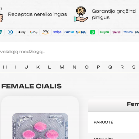
Garantija grąžinti
Receptas nereikalingas
pinigus
H
I
J
K
L
M
N
O
P
Q
R
S
FEMALE CIALIS
Fem
PAKUOTĖ