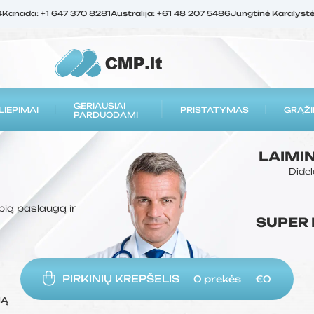
4
Kanada: +1 647 370 8281
Australija: +61 48 207 5486
Jungtinė Karalyst
GERIAUSIAI
LIEPIMAI
PRISTATYMAS
GRĄŽI
PARDUODAMI
LAIMI
Didel
bią paslaugą ir
SUPER
PIRKINIŲ KREPŠELIS
0
prekės
€0
MĄ