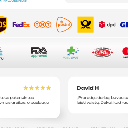
IR NAUJIENOS
A
Ė
TŲ
David H
toks patenkintas
„Praradęs darbą, buvau su
tymas greitas, o paslauga
leisti vaistų. Dėkui, kad ra