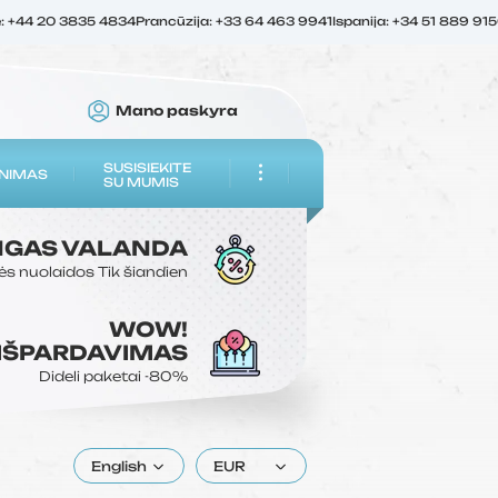
ė: +44 20 3835 4834
Prancūzija: +33 64 463 9941
Ispanija: +34 51 889 91
Mano paskyra
SUSISIEKITE
NIMAS
SU MUMIS
NGAS
VALANDA
ės nuolaidos
Tik šiandien
WOW!
 IŠPARDAVIMAS
Dideli paketai
-80%
English
EUR