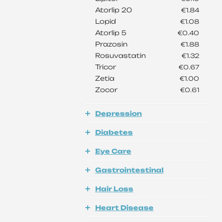
Atorlip 20
€1.84
Lopid
€1.08
Atorlip 5
€0.40
Prazosin
€1.88
Rosuvastatin
€1.32
Tricor
€0.67
Zetia
€1.00
Zocor
€0.61
Depression
Diabetes
Eye Care
Gastrointestinal
Hair Loss
Heart Disease