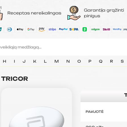
Garantija grąžinti
Receptas nereikalingas
pinigus
H
I
J
K
L
M
N
O
P
Q
R
S
TRICOR
PAKUOTĖ