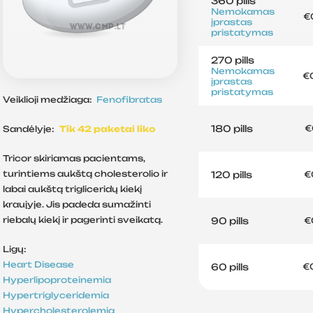
360 pills
Nemokamas
€
įprastas
pristatymas
270 pills
Nemokamas
€
įprastas
pristatymas
Veiklioji medžiaga:
Fenofibratas
180 pills
€
Sandėlyje:
Tik 42 paketai liko
Tricor skiriamas pacientams,
turintiems aukštą cholesterolio ir
120 pills
€
labai aukštą trigliceridų kiekį
kraujyje. Jis padeda sumažinti
riebalų kiekį ir pagerinti sveikatą.
90 pills
€
Ligų:
Heart Disease
60 pills
€
Hyperlipoproteinemia
Hypertriglyceridemia
Hypercholesterolemia