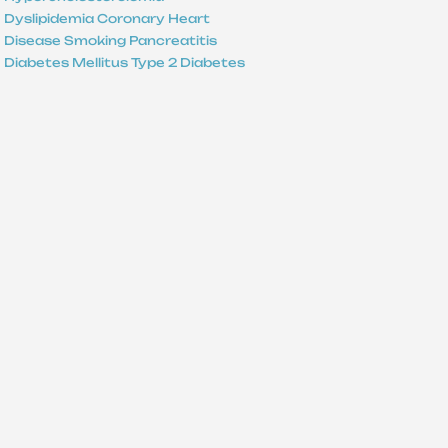
Dyslipidemia
Coronary Heart
Disease
Smoking
Pancreatitis
Diabetes Mellitus
Type 2 Diabetes