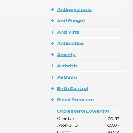
Antipsychotic
Anti Fungal
Anti Viral
Antibiotics
Anxiety
Arthritis
Asthma
Birth Control
Blood Pressure
Cholesterol Lowering
Crestor
€0.57
Atorlip 10
€0.67
Lipitor
€0.19