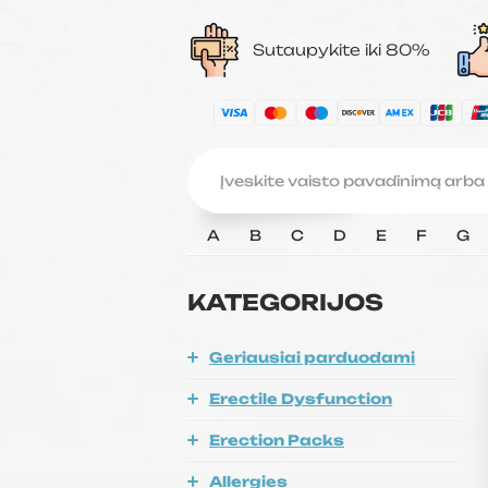
Sutaupykite iki 80%
A
B
C
D
E
F
G
KATEGORIJOS
Geriausiai parduodami
Erectile Dysfunction
Erection Packs
Allergies