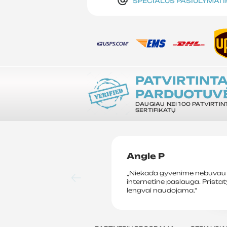
SPECIALŪS PASIŪLYMAI 
PATVIRTINT
PARDUOTUV
DAUGIAU NEI 100 PATVIRTIN
SERTIFIKATŲ
Angle P
„Niekada gyvenime nebuvau 
internetine paslauga. Prista
lengvai naudojama.“