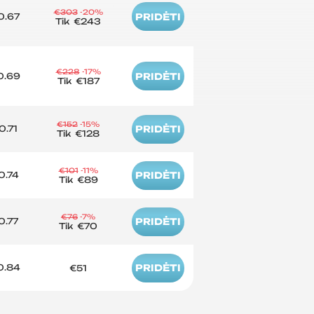
€303
-20%
0.67
PRIDĖTI
Tik
€243
€228
-17%
0.69
PRIDĖTI
Tik
€187
€152
-15%
0.71
PRIDĖTI
Tik
€128
€101
-11%
0.74
PRIDĖTI
Tik
€89
€76
-7%
0.77
PRIDĖTI
Tik
€70
0.84
PRIDĖTI
€51