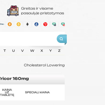
Greitas ir visame
pasaulyje pristatymas
T
U
V
W
X
Y
Z
Cholesterol Lowering
Tricor 160mg
KAINA
UŽ
SPECIALI KAINA
TABLETĘ