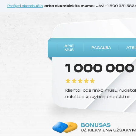
Prašyti skambučio
arba skambinkite mums:
JAV: +1 800 981 586
APIE
PAGALBA
ATSI
MUS
1 000 000
klientai pasirinko mūsų nuosta
aukštos kokybės produktus
BONUSAS
UŽ KIEKVIENĄ UŽSAKY