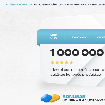
Prašyti skambučio
arba skambinkite mums:
JAV: +1 800 981 586
APIE
PAGALBA
ATSI
MUS
1 000 000
klientai pasirinko mūsų nuosta
aukštos kokybės produktus
BONUSAS
UŽ KIEKVIENĄ UŽSAKY