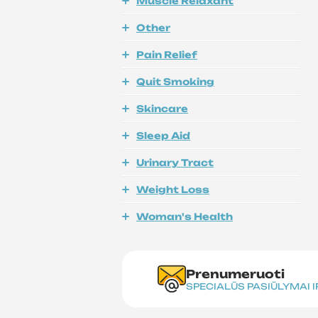
Muscle Relaxant
Other
Pain Relief
Quit Smoking
Skincare
Sleep Aid
Urinary Tract
Weight Loss
Woman's Health
Prenumeruoti
SPECIALŪS PASIŪLYMAI 