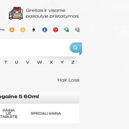
Greitas ir visame
pasaulyje pristatymas
T
U
V
W
X
Y
Z
Hair Loss
gaine 5 60ml
KAINA
UŽ
SPECIALI KAINA
TABLETĘ