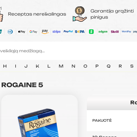
Garantija grąžinti
Receptas nereikalingas
pinigus
H
I
J
K
L
M
N
O
P
Q
R
S
ROGAINE 5
Ro
PAKUOTĖ