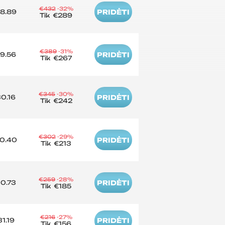
€432
-32%
8.89
PRIDĖTI
Tik
€289
€389
-31%
9.56
PRIDĖTI
Tik
€267
€345
-30%
0.16
PRIDĖTI
Tik
€242
€302
-29%
0.40
PRIDĖTI
Tik
€213
€259
-28%
0.73
PRIDĖTI
Tik
€185
€216
-27%
1.19
PRIDĖTI
Tik
€156