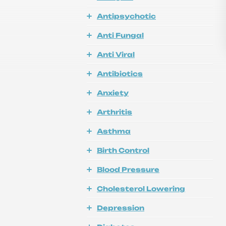
Antipsychotic
Anti Fungal
Anti Viral
Antibiotics
Anxiety
Arthritis
Asthma
Birth Control
Blood Pressure
Cholesterol Lowering
Depression