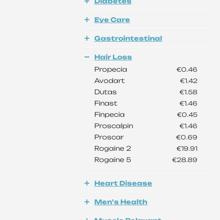
Diabetes
Eye Care
Gastrointestinal
Hair Loss
Propecia
€0.46
Avodart
€1.42
Dutas
€1.58
Finast
€1.46
Finpecia
€0.45
Proscalpin
€1.46
Proscar
€0.69
Rogaine 2
€19.91
Rogaine 5
€28.89
Heart Disease
Men's Health