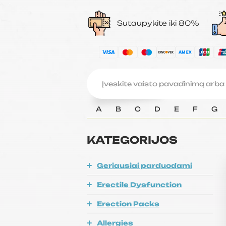
Sutaupykite iki 80%
A
B
C
D
E
F
G
KATEGORIJOS
Geriausiai parduodami
Erectile Dysfunction
Erection Packs
Allergies