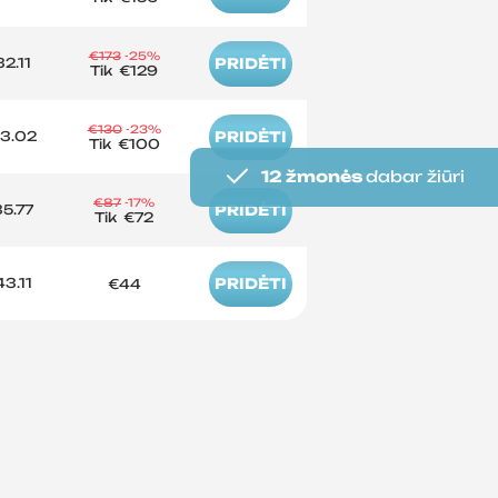
€173
-25%
2.11
PRIDĖTI
Tik
€129
€130
-23%
3.02
PRIDĖTI
Tik
€100
12 žmonės
dabar žiūri
€87
-17%
5.77
PRIDĖTI
Tik
€72
3.11
PRIDĖTI
€44