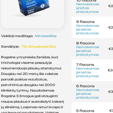
10 flacons
Nemokamas
€2
greitas
pristatymas
9 flacons
Nemokamas
€2
įprastas
pristatymas
Veiklioji medžiaga:
Minoksidilas
8 flacons
Sandėlyje:
Tik 43 paketai liko
Nemokamas
€3
įprastas
pristatymas
Rogaine yra prekės ženklas, kurį
trichologai visame pasaulyje
7 flacons
rekomenduoja plaukų atstatymui.
Nemokamas
€3
įprastas
Daugiau nei 20 metų šis vaistas
pristatymas
parodė puikius rezultatus,
patvirtintus daugiau nei 2000
6 flacons
Nemokamas
klinikinių tyrimų. Naudodamas
€3
įprastas
Rogaine 5 žmogus gali atauginti
pristatymas
naujus plaukus ir sustabdyti tolesnį
jų slinkimą. Losjonas neturi kvapo ir
5 flacons
€3
yra lengvai naudojamas. Vaistas