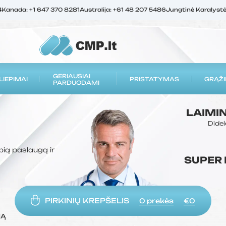
4
Kanada: +1 647 370 8281
Australija: +61 48 207 5486
Jungtinė Karalyst
GERIAUSIAI
LIEPIMAI
PRISTATYMAS
GRĄŽI
PARDUODAMI
LAIMI
Didel
bią paslaugą ir
SUPER
PIRKINIŲ KREPŠELIS
0
prekės
€0
MĄ