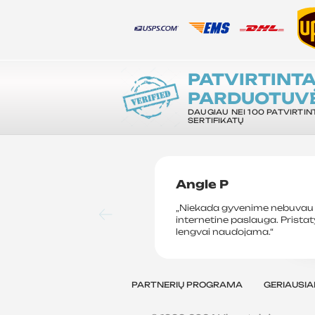
PATVIRTINT
PARDUOTUV
DAUGIAU NEI 100 PATVIRTIN
SERTIFIKATŲ
Angle P
„Niekada gyvenime nebuvau 
internetine paslauga. Prista
lengvai naudojama.“
PARTNERIŲ PROGRAMA
GERIAUSIA