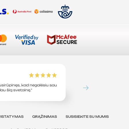
Tavion L
sirūpinęs, kad negalėsiu sau
„Tiesiog sutaupiau 45 
dau šią svetainę.“
perėjęs prie šios svetai
jau daug metų.“
RISTATYMAS
GRĄŽINIMAS
SUSISIEKITE SU MUMIS