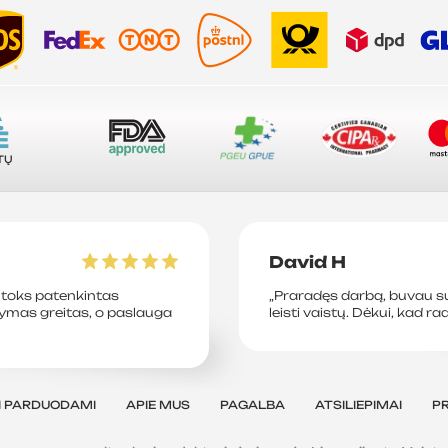
A
Ė
TŲ
David H
toks patenkintas
„Praradęs darbą, buvau su
tymas greitas, o paslauga
leisti vaistų. Dėkui, kad ra
I PARDUODAMI
APIE MUS
PAGALBA
ATSILIEPIMAI
P