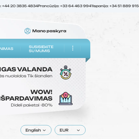
ė: +44 20 3835 4834
Prancūzija: +33 64 463 9941
Ispanija: +34 51 889 91
Mano paskyra
SUSISIEKITE
NIMAS
SU MUMIS
NGAS
VALANDA
ės nuolaidos
Tik šiandien
WOW!
 IŠPARDAVIMAS
Dideli paketai
-80%
English
EUR