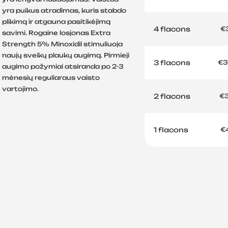
yra puikus atradimas, kuris stabdo
plikimą ir atgauna pasitikėjimą
4 flacons
€3
savimi. Rogaine losjonas Extra
Strength 5% Minoxidil stimuliuoja
naujų sveikų plaukų augimą. Pirmieji
3 flacons
€3
augimo požymiai atsiranda po 2-3
mėnesių reguliaraus vaisto
vartojimo.
2 flacons
€3
1 flacons
€4