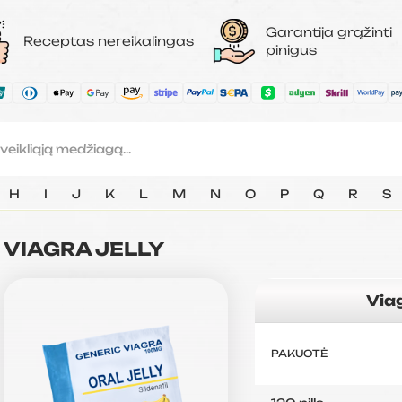
Garantija grąžinti
Receptas nereikalingas
pinigus
H
I
J
K
L
M
N
O
P
Q
R
S
VIAGRA JELLY
Via
PAKUOTĖ