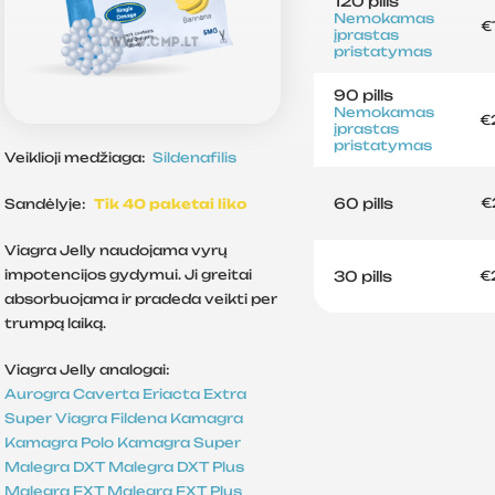
120 pills
Nemokamas
€
įprastas
pristatymas
90 pills
Nemokamas
€
įprastas
pristatymas
Veiklioji medžiaga:
Sildenafilis
60 pills
€
Sandėlyje:
Tik 40 paketai liko
Viagra Jelly naudojama vyrų
impotencijos gydymui. Ji greitai
30 pills
€
absorbuojama ir pradeda veikti per
trumpą laiką.
Viagra Jelly analogai:
Aurogra
Caverta
Eriacta
Extra
Super Viagra
Fildena
Kamagra
Kamagra Polo
Kamagra Super
Malegra DXT
Malegra DXT Plus
Malegra FXT
Malegra FXT Plus