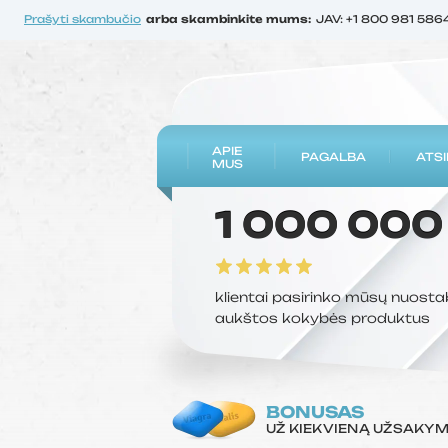
Prašyti skambučio
arba skambinkite mums:
JAV: +1 800 981 586
APIE
PAGALBA
ATSI
MUS
1 000 000
klientai pasirinko mūsų nuosta
aukštos kokybės produktus
BONUSAS
UŽ KIEKVIENĄ UŽSAKY