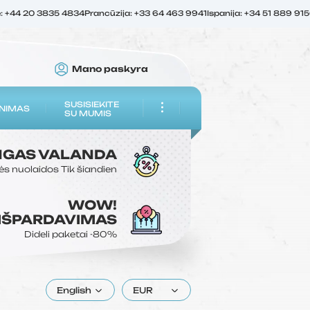
ė: +44 20 3835 4834
Prancūzija: +33 64 463 9941
Ispanija: +34 51 889 91
Mano paskyra
SUSISIEKITE
NIMAS
SU MUMIS
NGAS
VALANDA
ės nuolaidos
Tik šiandien
WOW!
 IŠPARDAVIMAS
Dideli paketai
-80%
English
EUR