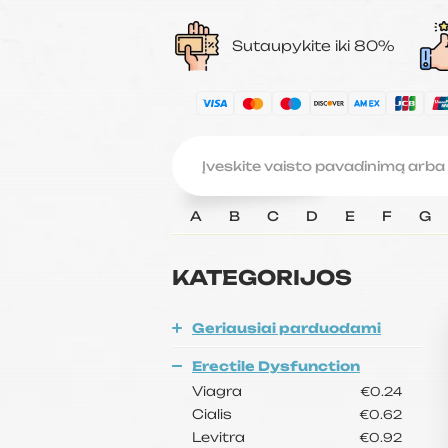
Sutaupykite iki 80%
A
B
C
D
E
F
G
KATEGORIJOS
Geriausiai parduodami
Erectile Dysfunction
Viagra
€0.24
Cialis
€0.62
Levitra
€0.92