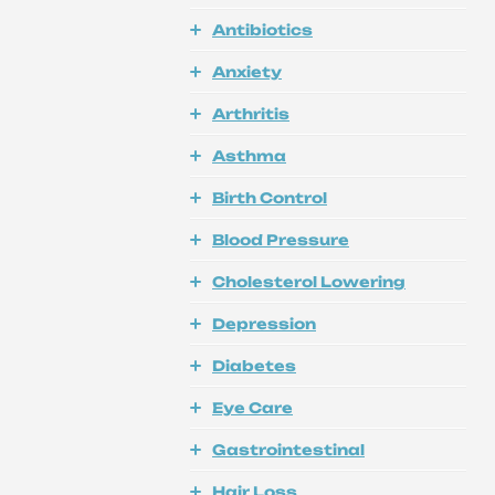
Antibiotics
Anxiety
Arthritis
Asthma
Birth Control
Blood Pressure
Cholesterol Lowering
Depression
Diabetes
Eye Care
Gastrointestinal
Hair Loss