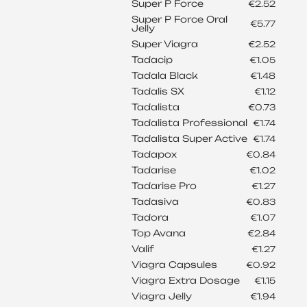
Super P Force
€2.52
Super P Force Oral
€5.77
Jelly
Super Viagra
€2.52
Tadacip
€1.05
Tadala Black
€1.48
Tadalis SX
€1.12
Tadalista
€0.73
Tadalista Professional
€1.74
Tadalista Super Active
€1.74
Tadapox
€0.84
Tadarise
€1.02
Tadarise Pro
€1.27
Tadasiva
€0.83
Tadora
€1.07
Top Avana
€2.84
Valif
€1.27
Viagra Capsules
€0.92
Viagra Extra Dosage
€1.15
Viagra Jelly
€1.94