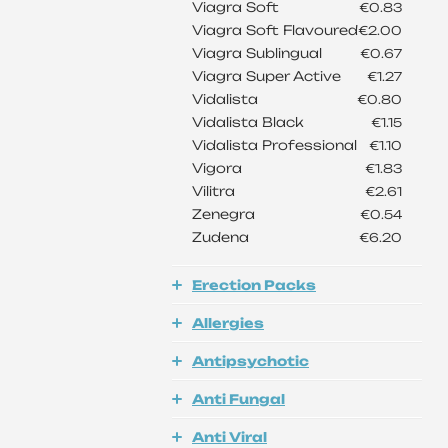
Viagra Soft
€0.83
Viagra Soft Flavoured
€2.00
Viagra Sublingual
€0.67
Viagra Super Active
€1.27
Vidalista
€0.80
Vidalista Black
€1.15
Vidalista Professional
€1.10
Vigora
€1.83
Vilitra
€2.61
Zenegra
€0.54
Zudena
€6.20
Erection Packs
Allergies
Antipsychotic
Anti Fungal
Anti Viral