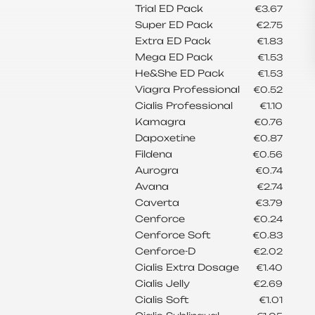
Trial ED Pack
€3.67
Super ED Pack
€2.75
Extra ED Pack
€1.83
Mega ED Pack
€1.53
He&She ED Pack
€1.53
Viagra Professional
€0.52
Cialis Professional
€1.10
Kamagra
€0.76
Dapoxetine
€0.87
Fildena
€0.56
Aurogra
€0.74
Avana
€2.74
Caverta
€3.79
Cenforce
€0.24
Cenforce Soft
€0.83
Cenforce-D
€2.02
Cialis Extra Dosage
€1.40
Cialis Jelly
€2.69
Cialis Soft
€1.01