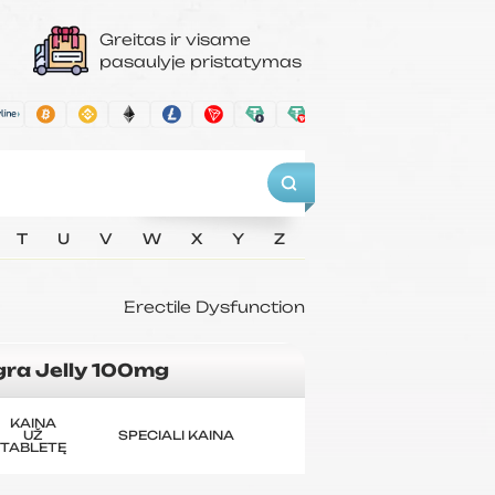
Greitas ir visame
pasaulyje pristatymas
T
U
V
W
X
Y
Z
Erectile Dysfunction
gra Jelly 100mg
KAINA
UŽ
SPECIALI KAINA
TABLETĘ