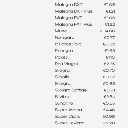
Malegra DXT
€1.05
Malegra DXT Plus
€1.21
Malegra FXT
€1.05
Malegra FXT Plus
€1.22
Muse
€114.66
Nizagara
€0.77
P-Force Fort
€0.62
Penegra
€1.63
Poxet
€1.10
Red Viagra
€2.35
Silagra
€0.70
Sildalis
€0.87
Sildigra
€0.63
Sildigra Softgel
€0.81
Silvitra
€2.54
Suhagra
€0.55
Super Avana
€4.46
Super Cialis
€0.98
Super Levitra
€2.28