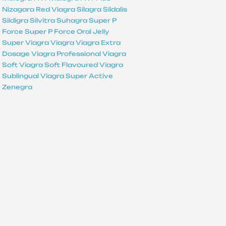
Nizagara
Red Viagra
Silagra
Sildalis
Sildigra
Silvitra
Suhagra
Super P
Force
Super P Force Oral Jelly
Super Viagra
Viagra
Viagra Extra
Dosage
Viagra Professional
Viagra
Soft
Viagra Soft Flavoured
Viagra
Sublingual
Viagra Super Active
Zenegra