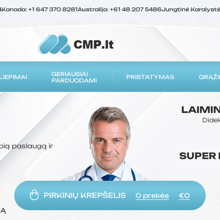
4
Kanada: +1 647 370 8281
Australija: +61 48 207 5486
Jungtinė Karalyst
GERIAUSIAI
LIEPIMAI
PRISTATYMAS
GRĄŽI
PARDUODAMI
LAIMI
Didel
bią paslaugą ir
SUPER
PIRKINIŲ KREPŠELIS
0
prekės
€0
MĄ