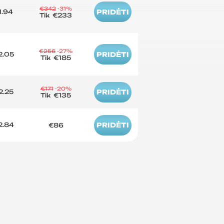
€342
-31%
1.94
PRIDĖTI
Tik
€233
€256
-27%
2.05
PRIDĖTI
Tik
€185
€171
-20%
2.25
PRIDĖTI
Tik
€135
2.84
PRIDĖTI
€86