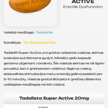
ACTIVE
Erectile Dysfunction
Veiklioji medžiaga:
Tadalafilis
Sandėlyje:
Tik 32 paketai liko
Tadalafil Super Active yra greitai veikiantis vaistas, skirtas
erekcijos sutrikimams gydyti. Minkšto gelio kapsulė
geriama užgeriant vandeniu. Šis vaistas skirtas ne tik ilgam
poveikiui, bet ir greitesniam veikimui. Išgėrus vaistą,
seksualinės stimuliacijos metu erekciją galima pasiekti per
5–10 minučių. Vaistas greitai ištirpsta ir greičiau išlaisvina
veikliąsias medžiagas nei kiti vaistai.
Tadalista Super Active 20mg
KAINA