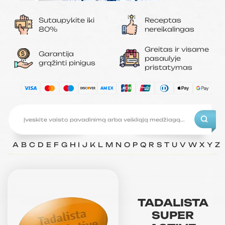
Sutaupykite iki
Receptas
80%
nereikalingas
Greitas ir visame
Garantija
pasaulyje
grąžinti pinigus
pristatymas
A
B
C
D
E
F
G
H
I
J
K
L
M
N
O
P
Q
R
S
T
U
V
W
X
Y
Z
TADALISTA
SUPER