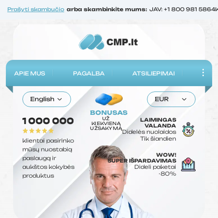
Prašyti skambučio
arba skambinkite mums:
JAV: +1 800 981 5864
APIE MUS
PAGALBA
ATSILIEPIMAI
English
EUR
BONUSAS
UŽ
1 000 000
LAIMINGAS
KIEKVIENĄ
VALANDA
UŽSAKYMĄ
Didelės nuolaidos
Tik šiandien
klientai pasirinko
mūsų nuostabią
WOW!
paslaugą ir
SUPER IŠPARDAVIMAS
aukštos kokybės
Dideli paketai
-80%
produktus