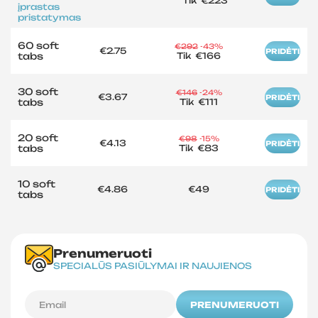
Tik
€223
įprastas
pristatymas
60 soft
€292
-43%
€2.75
PRIDĖTI
tabs
Tik
€166
30 soft
€146
-24%
€3.67
PRIDĖTI
tabs
Tik
€111
20 soft
€98
-15%
€4.13
PRIDĖTI
tabs
Tik
€83
10 soft
€4.86
€49
PRIDĖTI
tabs
Prenumeruoti
SPECIALŪS PASIŪLYMAI IR NAUJIENOS
PRENUMERUOTI