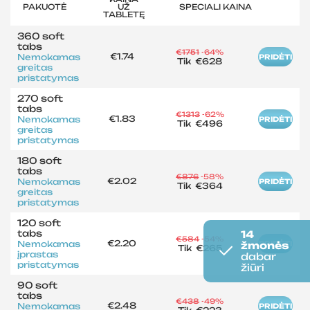
PAKUOTĖ
UŽ
SPECIALI KAINA
TABLETĘ
360 soft
tabs
€1751
-64%
€1.74
Nemokamas
PRIDĖTI
Tik
€628
greitas
pristatymas
270 soft
tabs
€1313
-62%
€1.83
Nemokamas
PRIDĖTI
Tik
€496
greitas
pristatymas
180 soft
tabs
€876
-58%
€2.02
Nemokamas
PRIDĖTI
Tik
€364
greitas
pristatymas
120 soft
tabs
14
€584
-54%
€2.20
Nemokamas
žmonės
PRIDĖTI
Tik
€265
įprastas
dabar
pristatymas
žiūri
90 soft
tabs
€438
-49%
€2.48
Nemokamas
PRIDĖTI