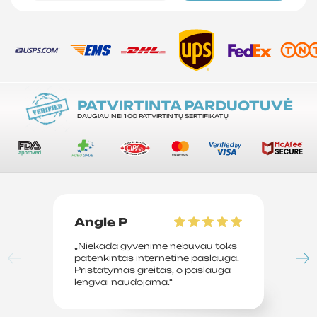
PATVIRTINTA PARDUOTUVĖ
DAUGIAU NEI 100 PATVIRTINTŲ SERTIFIKATŲ
Angle P
D
„Niekada gyvenime nebuvau toks
„P
patenkintas internetine paslauga.
su
Pristatymas greitas, o paslauga
le
lengvai naudojama.“
sv