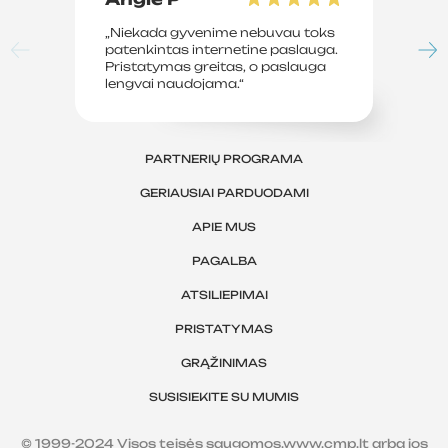
„Niekada gyvenime nebuvau toks
„P
patenkintas internetine paslauga.
su
Pristatymas greitas, o paslauga
le
lengvai naudojama.“
sv
PARTNERIŲ PROGRAMA
GERIAUSIAI PARDUODAMI
APIE MUS
PAGALBA
ATSILIEPIMAI
PRISTATYMAS
GRĄŽINIMAS
SUSISIEKITE SU MUMIS
© 1999-2024 Visos teisės saugomos.www.cmp.lt arba jos