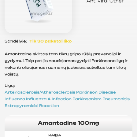
Anti Viral
Other
Sandėlyje:
Tik 30 paketai liko
Amantadine skirtas tam tikrų gripo rūšių prevencijai ir
gydymui. Taip pat jis naudojamas gydyti Parkinsono ligą ir
nekontroliuojamus raumenų judesius, sukeltus tam tikrų
vaistų.
Ligų:
Arteriosclerosis/Atherosclerosis
Parkinson Disease
Influenza
Influenza A
Infection
Parkinsonism
Pneumonitis
Extrapyramidal Reaction
Amantadine 100mg
KAINA