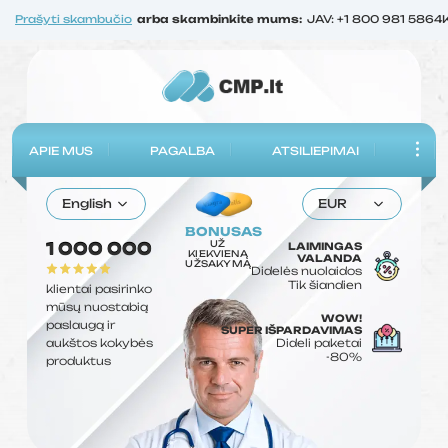
Prašyti skambučio
arba skambinkite mums:
JAV: +1 800 981 5864
APIE MUS
PAGALBA
ATSILIEPIMAI
English
EUR
BONUSAS
UŽ
1 000 000
LAIMINGAS
KIEKVIENĄ
VALANDA
UŽSAKYMĄ
Didelės nuolaidos
Tik šiandien
klientai pasirinko
mūsų nuostabią
WOW!
paslaugą ir
SUPER IŠPARDAVIMAS
aukštos kokybės
Dideli paketai
-80%
produktus