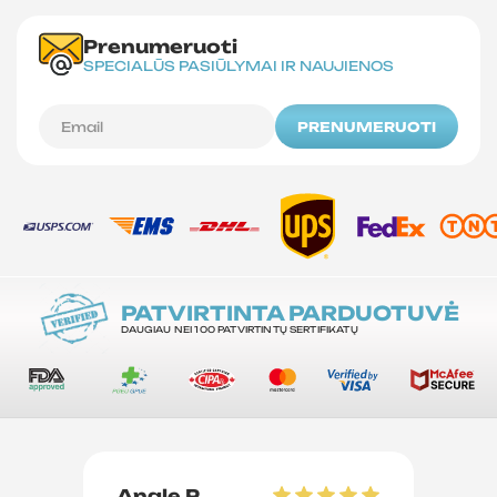
Prenumeruoti
SPECIALŪS PASIŪLYMAI IR NAUJIENOS
PRENUMERUOTI
PATVIRTINTA PARDUOTUVĖ
DAUGIAU NEI 100 PATVIRTINTŲ SERTIFIKATŲ
Angle P
D