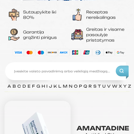
Sutaupykite iki
Receptas
80%
nereikalingas
Greitas ir visame
Garantija
pasaulyje
grąžinti pinigus
pristatymas
A
B
C
D
E
F
G
H
I
J
K
L
M
N
O
P
Q
R
S
T
U
V
W
X
Y
Z
AMANTADINE