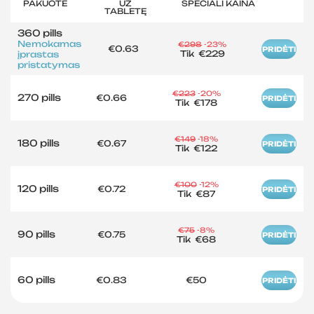
PAKUOTĖ
UŽ
SPECIALI KAINA
TABLETĘ
360 pills
Nemokamas
€298
-23%
€0.63
PRIDĖTI
Tik
€229
įprastas
pristatymas
€223
-20%
270 pills
€0.66
PRIDĖTI
Tik
€178
€149
-18%
180 pills
€0.67
PRIDĖTI
Tik
€122
€100
-12%
120 pills
€0.72
PRIDĖTI
Tik
€87
€75
-8%
90 pills
€0.75
PRIDĖTI
Tik
€68
60 pills
€0.83
€50
PRIDĖTI