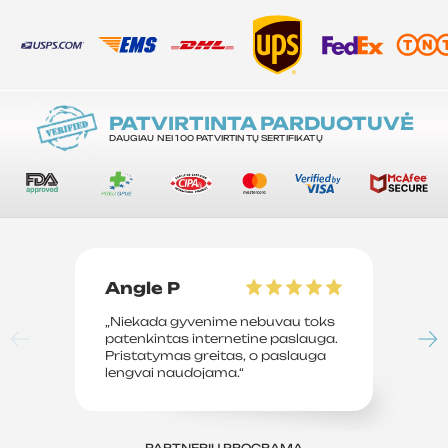
PATVIRTINTA PARDUOTUVĖ
DAUGIAU NEI 100 PATVIRTINTŲ SERTIFIKATŲ
Angle P
D
„Niekada gyvenime nebuvau toks
„P
patenkintas internetine paslauga.
su
Pristatymas greitas, o paslauga
le
lengvai naudojama.“
sv
PARTNERIŲ PROGRAMA