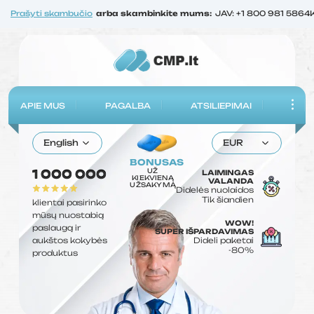
Prašyti skambučio
arba skambinkite mums:
JAV: +1 800 981 5864
APIE MUS
PAGALBA
ATSILIEPIMAI
English
EUR
BONUSAS
UŽ
1 000 000
LAIMINGAS
KIEKVIENĄ
VALANDA
UŽSAKYMĄ
Didelės nuolaidos
Tik šiandien
klientai pasirinko
mūsų nuostabią
WOW!
paslaugą ir
SUPER IŠPARDAVIMAS
aukštos kokybės
Dideli paketai
-80%
produktus