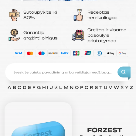
Sutaupykite iki
Receptas
80%
nereikalingas
Greitas ir visame
Garantija
pasaulyje
grąžinti pinigus
pristatymas
A
B
C
D
E
F
G
H
I
J
K
L
M
N
O
P
Q
R
S
T
U
V
W
X
Y
Z
FORZEST