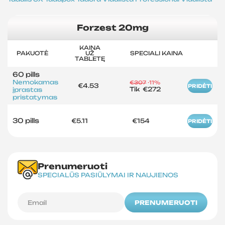
Forzest 20mg
KAINA
PAKUOTĖ
UŽ
SPECIALI KAINA
TABLETĘ
60 pills
Nemokamas
€307
-11%
€4.53
PRIDĖTI
Tik
€272
įprastas
pristatymas
30 pills
€5.11
€154
PRIDĖTI
Prenumeruoti
SPECIALŪS PASIŪLYMAI IR NAUJIENOS
PRENUMERUOTI