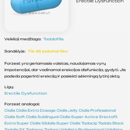
Erectile Dysfunction
Veiklioji medžiaga:
Tadalafilis
Sandėlyje:
Tik 45 paketai liko
Forzest yra geriamasis vaistas, naudojamas vyrų
impotencijai, dar vadinamai erekcijos disfunkcija, gydyti. Jis
padeda pagerinti erekciją ir pasiekti sėkmingą lytinį aktą.
Ligų:
Erectile Dysfunction
Forzest analogai:
Cialis
Cialis Extra Dosage
Cialis Jelly
Cialis Professional
Cialis Soft
Cialis Sublingual
Cialis Super Active
Erectafil
Extra Super Cialis
Sildalis
Super Cialis
Tadacip
Tadala Black
Tadalis SX
Tadapox
Tadora
Vidalista Professional
Vidalista