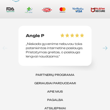
Angle P
D
„Niekada gyvenime nebuvau toks
„P
patenkintas internetine paslauga.
su
Pristatymas greitas, o paslauga
le
lengvai naudojama.“
sv
PARTNERIŲ PROGRAMA
GERIAUSIAI PARDUODAMI
APIE MUS
PAGALBA
ATSILIEPIMAI