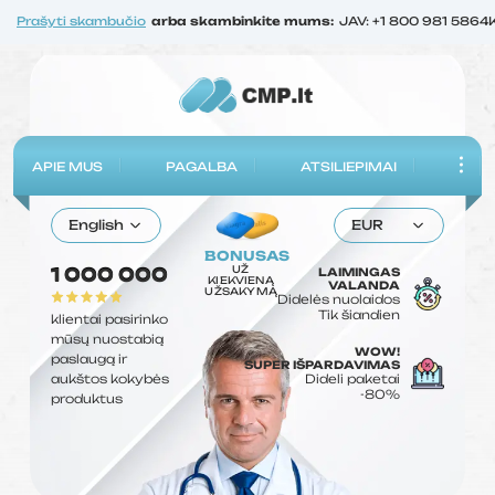
Prašyti skambučio
arba skambinkite mums:
JAV: +1 800 981 5864
APIE MUS
PAGALBA
ATSILIEPIMAI
English
EUR
BONUSAS
UŽ
1 000 000
LAIMINGAS
KIEKVIENĄ
VALANDA
UŽSAKYMĄ
Didelės nuolaidos
Tik šiandien
klientai pasirinko
mūsų nuostabią
WOW!
paslaugą ir
SUPER IŠPARDAVIMAS
aukštos kokybės
Dideli paketai
-80%
produktus