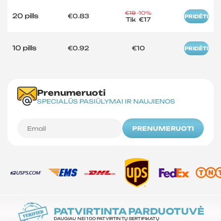
€19
-10%
20 pills
€0.83
PRIDĖTI
Tik
€17
10 pills
€0.92
€10
PRIDĖTI
Prenumeruoti
SPECIALŪS PASIŪLYMAI IR NAUJIENOS
PRENUMERUOTI
PATVIRTINTA PARDUOTUVĖ
DAUGIAU NEI 100 PATVIRTINTŲ SERTIFIKATŲ