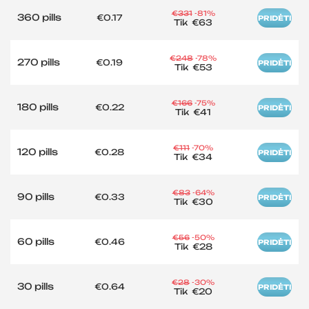
€331
-81%
360 pills
€0.17
PRIDĖTI
Tik
€63
€248
-78%
270 pills
€0.19
PRIDĖTI
Tik
€53
€166
-75%
180 pills
€0.22
PRIDĖTI
Tik
€41
€111
-70%
120 pills
€0.28
PRIDĖTI
Tik
€34
€83
-64%
90 pills
€0.33
PRIDĖTI
Tik
€30
€56
-50%
60 pills
€0.46
PRIDĖTI
Tik
€28
€28
-30%
30 pills
€0.64
PRIDĖTI
Tik
€20