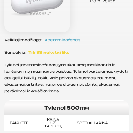
Pain Relief
Veiklioji medžiaga:
Acetaminofenas
Sandėlyje:
Tik 38 paketai liko
Tylenol (acetaminofenas) yra skausmą malšinantis ir
karščiavimą mažinantis vaistas. Tylenol vartojamas gydyti
daugeliui būklių, tokių kaip galvos skausmas, raumenų
skausmai, artritas, nugaros skausmai, dantų skausmai,
peršalimai ir karščiavimas.
Tylenol 500mg
KAINA
PAKUOTĖ
UŽ
SPECIALI KAINA
TABLETĘ