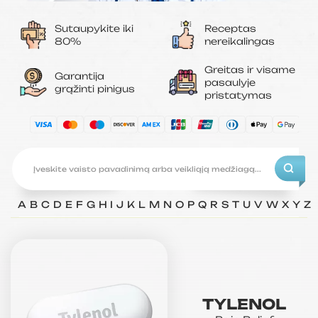
Sutaupykite iki
Receptas
80%
nereikalingas
Greitas ir visame
Garantija
pasaulyje
grąžinti pinigus
pristatymas
A
B
C
D
E
F
G
H
I
J
K
L
M
N
O
P
Q
R
S
T
U
V
W
X
Y
Z
TYLENOL