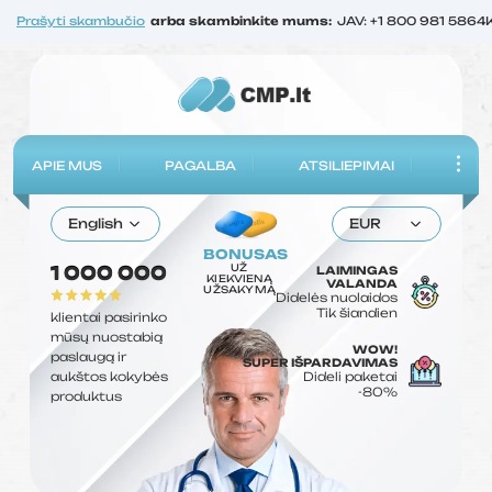
Prašyti skambučio
arba skambinkite mums:
JAV: +1 800 981 5864
APIE MUS
PAGALBA
ATSILIEPIMAI
English
EUR
BONUSAS
UŽ
1 000 000
LAIMINGAS
KIEKVIENĄ
VALANDA
UŽSAKYMĄ
Didelės nuolaidos
Tik šiandien
klientai pasirinko
mūsų nuostabią
WOW!
paslaugą ir
SUPER IŠPARDAVIMAS
aukštos kokybės
Dideli paketai
-80%
produktus