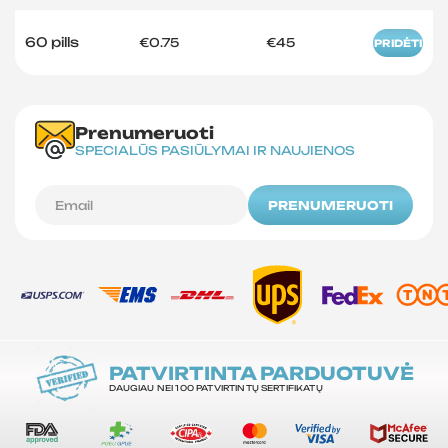
60 pills
€0.75
€45
PRIDĖTI
Prenumeruoti
SPECIALŪS PASIŪLYMAI IR NAUJIENOS
PRENUMERUOTI
PATVIRTINTA PARDUOTUVĖ
DAUGIAU NEI 100 PATVIRTINTŲ SERTIFIKATŲ