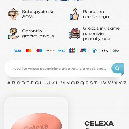
Sutaupykite iki
Receptas
80%
nereikalingas
Greitas ir visame
Garantija
pasaulyje
grąžinti pinigus
pristatymas
A
B
C
D
E
F
G
H
I
J
K
L
M
N
O
P
Q
R
S
T
U
V
W
X
Y
Z
CELEXA