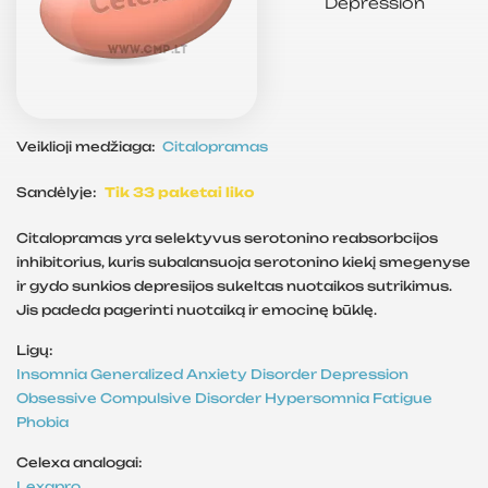
Depression
Veiklioji medžiaga:
Citalopramas
Sandėlyje:
Tik 33 paketai liko
Citalopramas yra selektyvus serotonino reabsorbcijos
inhibitorius, kuris subalansuoja serotonino kiekį smegenyse
ir gydo sunkios depresijos sukeltas nuotaikos sutrikimus.
Jis padeda pagerinti nuotaiką ir emocinę būklę.
Ligų:
Insomnia
Generalized Anxiety Disorder
Depression
Obsessive Compulsive Disorder
Hypersomnia
Fatigue
Phobia
Celexa analogai:
Lexapro