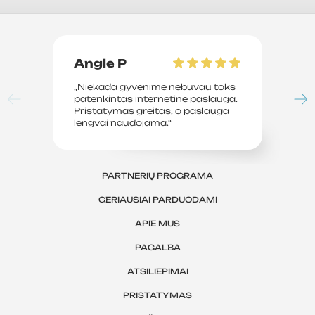
Angle P
D
„Niekada gyvenime nebuvau toks
„P
patenkintas internetine paslauga.
su
Pristatymas greitas, o paslauga
le
lengvai naudojama.“
sv
PARTNERIŲ PROGRAMA
GERIAUSIAI PARDUODAMI
APIE MUS
PAGALBA
ATSILIEPIMAI
PRISTATYMAS