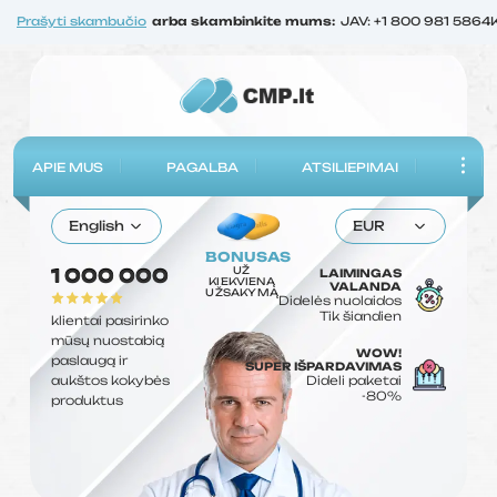
Prašyti skambučio
arba skambinkite mums:
JAV: +1 800 981 5864
APIE MUS
PAGALBA
ATSILIEPIMAI
English
EUR
BONUSAS
UŽ
1 000 000
LAIMINGAS
KIEKVIENĄ
VALANDA
UŽSAKYMĄ
Didelės nuolaidos
Tik šiandien
klientai pasirinko
mūsų nuostabią
WOW!
paslaugą ir
SUPER IŠPARDAVIMAS
aukštos kokybės
Dideli paketai
-80%
produktus