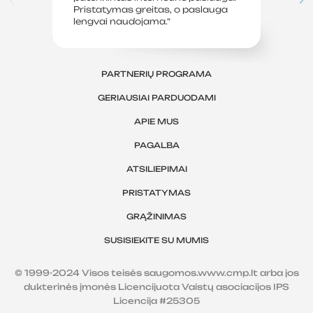
Pristatymas greitas, o paslauga
le
lengvai naudojama.“
sv
PARTNERIŲ PROGRAMA
GERIAUSIAI PARDUODAMI
APIE MUS
PAGALBA
ATSILIEPIMAI
PRISTATYMAS
GRĄŽINIMAS
SUSISIEKITE SU MUMIS
© 1999-2024 Visos teisės saugomos.www.cmp.lt arba jos
dukterinės įmonės Licencijuota Vaistų asociacijos IPS
Licencija #25305