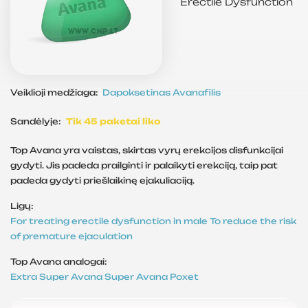
Erectile Dysfunction
Veiklioji medžiaga:
Dapoksetinas
Avanafilis
Sandėlyje:
Tik 45 paketai liko
Top Avana yra vaistas, skirtas vyrų erekcijos disfunkcijai
gydyti. Jis padeda prailginti ir palaikyti erekciją, taip pat
padeda gydyti priešlaikinę ejakuliaciją.
Ligų:
For treating erectile dysfunction in male
To reduce the risk
of premature ejaculation
Top Avana analogai:
Extra Super Avana
Super Avana
Poxet