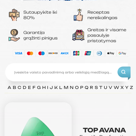
Sutaupykite iki
Receptas
80%
nereikalingas
Greitas ir visame
Garantija
pasaulyje
grąžinti pinigus
pristatymas
A
B
C
D
E
F
G
H
I
J
K
L
M
N
O
P
Q
R
S
T
U
V
W
X
Y
Z
TOP AVANA