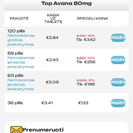
Top Avana 80mg
KAINA
PAKUOTĖ
UŽ
SPECIALI KAINA
TABLETĘ
120 pills
Nemokamas
€410
-16%
€2.84
PRIDĖTI
Tik
€342
greitas
pristatymas
88 pills
Nemokamas
€301
-14%
€2.93
PRIDĖTI
Tik
€258
įprastas
pristatymas
60 pills
Nemokamas
€205
-9%
€3.09
PRIDĖTI
Tik
€186
įprastas
pristatymas
36 pills
€3.41
€123
PRIDĖTI
Prenumeruoti