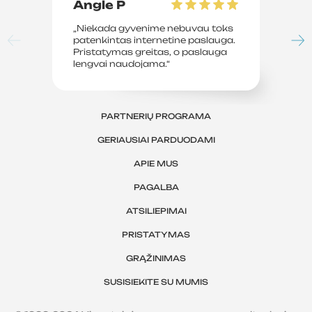
Angle P
D
„Niekada gyvenime nebuvau toks
„P
patenkintas internetine paslauga.
su
Pristatymas greitas, o paslauga
le
lengvai naudojama.“
sv
PARTNERIŲ PROGRAMA
GERIAUSIAI PARDUODAMI
APIE MUS
PAGALBA
ATSILIEPIMAI
PRISTATYMAS
GRĄŽINIMAS
SUSISIEKITE SU MUMIS