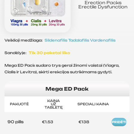
Erection Packs
Erectile Dysfunction
Veiklioji medžiaga:
Sildenafilis
Tadalafilis
Vardenafilis
Sandėlyje:
Tik 30 paketai liko
Mega ED Pack sudaro trys gerai žinomi vaistai (Viagra,
Cialis ir Levitra), skirti erekcijos sutrikimams gydyti.
Mega ED Pack
KAINA
PAKUOTĖ
UŽ
SPECIALI KAINA
TABLETĘ
90 pills
€1.53
€138
PRIDĖTI