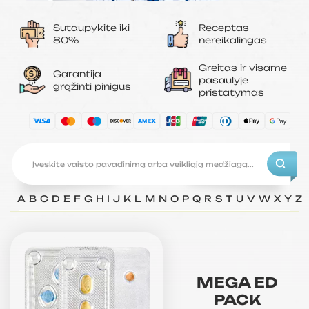
Sutaupykite iki
Receptas
80%
nereikalingas
Greitas ir visame
Garantija
pasaulyje
grąžinti pinigus
pristatymas
A
B
C
D
E
F
G
H
I
J
K
L
M
N
O
P
Q
R
S
T
U
V
W
X
Y
Z
MEGA ED
PACK