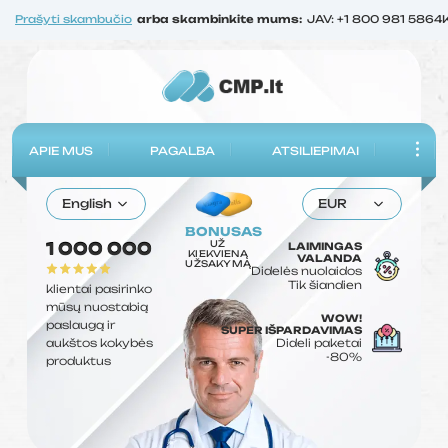
Prašyti skambučio
arba skambinkite mums:
JAV: +1 800 981 5864
APIE MUS
PAGALBA
ATSILIEPIMAI
English
EUR
BONUSAS
UŽ
1 000 000
LAIMINGAS
KIEKVIENĄ
VALANDA
UŽSAKYMĄ
Didelės nuolaidos
Tik šiandien
klientai pasirinko
mūsų nuostabią
WOW!
paslaugą ir
SUPER IŠPARDAVIMAS
aukštos kokybės
Dideli paketai
-80%
produktus