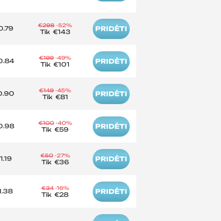
€298
-52%
0.79
PRIDĖTI
Tik
€143
€199
-49%
0.84
PRIDĖTI
Tik
€101
€149
-45%
0.90
PRIDĖTI
Tik
€81
€100
-40%
0.98
PRIDĖTI
Tik
€59
€50
-27%
1.19
PRIDĖTI
Tik
€36
€34
-16%
1.38
PRIDĖTI
Tik
€28