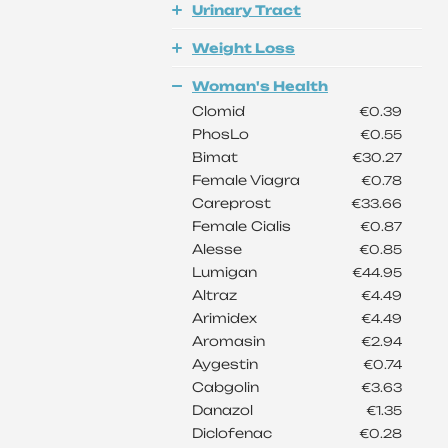
Urinary Tract
Weight Loss
Woman's Health
Clomid
€0.39
PhosLo
€0.55
Bimat
€30.27
Female Viagra
€0.78
Careprost
€33.66
Female Cialis
€0.87
Alesse
€0.85
Lumigan
€44.95
Altraz
€4.49
Arimidex
€4.49
Aromasin
€2.94
Aygestin
€0.74
Cabgolin
€3.63
Danazol
€1.35
Diclofenac
€0.28