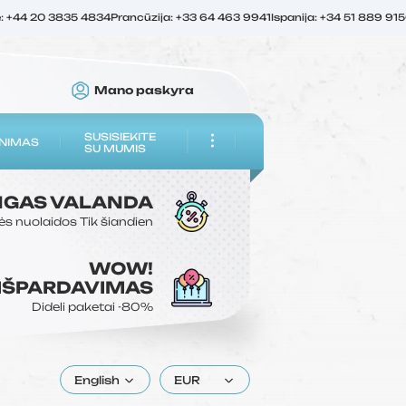
ė: +44 20 3835 4834
Prancūzija: +33 64 463 9941
Ispanija: +34 51 889 91
Mano paskyra
SUSISIEKITE
NIMAS
SU MUMIS
NGAS
VALANDA
ės nuolaidos
Tik šiandien
WOW!
 IŠPARDAVIMAS
Dideli paketai
-80%
English
EUR