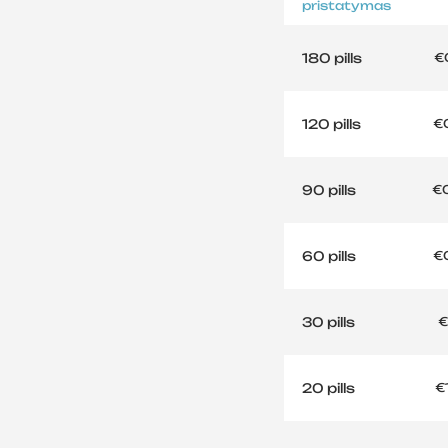
pristatymas
180 pills
€
120 pills
€
90 pills
€
60 pills
€
30 pills
€
20 pills
€