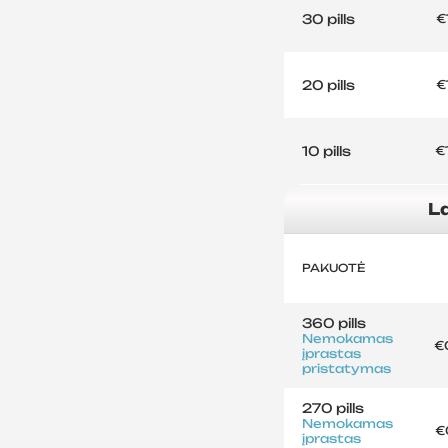
30 pills
€
20 pills
€
10 pills
€
L
PAKUOTĖ
360 pills
Nemokamas
€
įprastas
pristatymas
270 pills
Nemokamas
€
įprastas