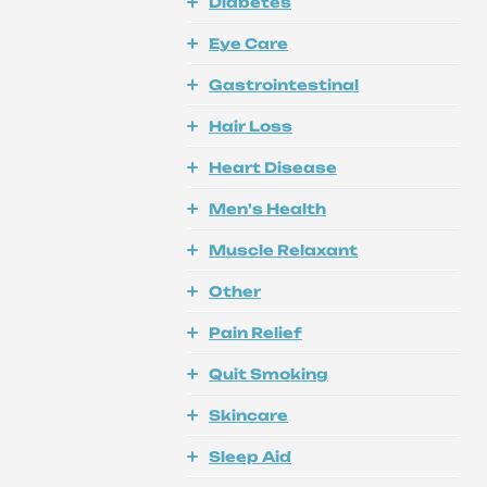
Diabetes
Eye Care
Gastrointestinal
Hair Loss
Heart Disease
Men's Health
Muscle Relaxant
Other
Pain Relief
Quit Smoking
Skincare
Sleep Aid