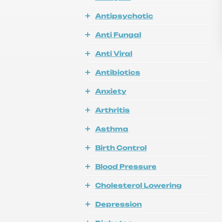
Antipsychotic
Anti Fungal
Anti Viral
Antibiotics
Anxiety
Arthritis
Asthma
Birth Control
Blood Pressure
Cholesterol Lowering
Depression