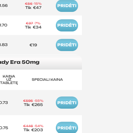
€56
-15%
1.56
PRIDĖTI
Tik
€47
€37
-7%
1.70
PRIDĖTI
Tik
€34
1.83
PRIDĖTI
€19
ady Era 50mg
KAINA
UŽ
SPECIALI KAINA
TABLETĘ
€595
-55%
0.73
PRIDĖTI
Tik
€265
€446
-54%
0.75
PRIDĖTI
Tik
€203