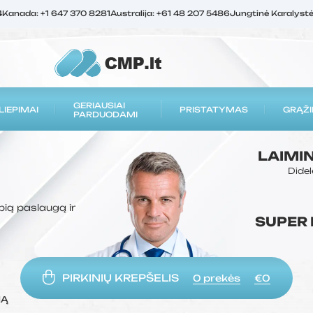
4
Kanada: +1 647 370 8281
Australija: +61 48 207 5486
Jungtinė Karalyst
GERIAUSIAI
LIEPIMAI
PRISTATYMAS
GRĄŽI
PARDUODAMI
LAIMI
Didel
bią paslaugą ir
SUPER
PIRKINIŲ KREPŠELIS
0
prekės
€0
MĄ