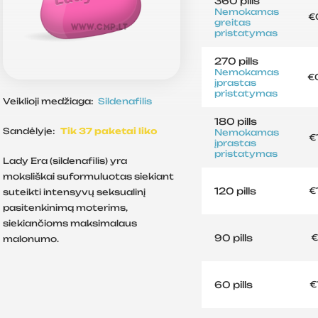
360 pills
Nemokamas
€
greitas
pristatymas
270 pills
Nemokamas
€
įprastas
pristatymas
Veiklioji medžiaga:
Sildenafilis
180 pills
Sandėlyje:
Tik 37 paketai liko
Nemokamas
€
įprastas
pristatymas
Lady Era (sildenafilis) yra
moksliškai suformuluotas siekiant
120 pills
€
suteikti intensyvų seksualinį
pasitenkinimą moterims,
siekiančioms maksimalaus
90 pills
€
malonumo.
60 pills
€