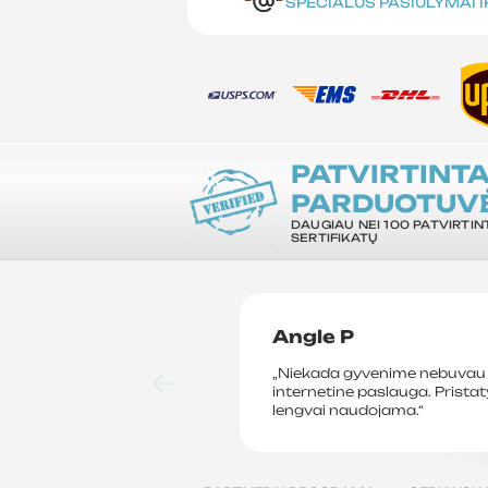
SPECIALŪS PASIŪLYMAI 
PATVIRTINT
PARDUOTUV
DAUGIAU NEI 100 PATVIRTIN
SERTIFIKATŲ
Angle P
„Niekada gyvenime nebuvau 
internetine paslauga. Prista
lengvai naudojama.“