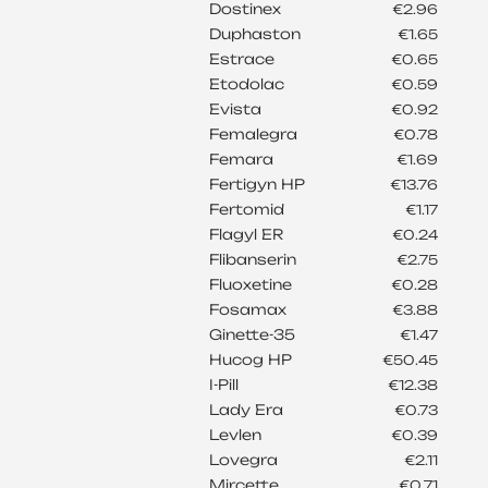
Dostinex
€2.96
Duphaston
€1.65
Estrace
€0.65
Etodolac
€0.59
Evista
€0.92
Femalegra
€0.78
Femara
€1.69
Fertigyn HP
€13.76
Fertomid
€1.17
Flagyl ER
€0.24
Flibanserin
€2.75
Fluoxetine
€0.28
Fosamax
€3.88
Ginette-35
€1.47
Hucog HP
€50.45
I-Pill
€12.38
Lady Era
€0.73
Levlen
€0.39
Lovegra
€2.11
Mircette
€0.71