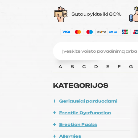
Sutaupykite iki 80%
A
B
C
D
E
F
G
KATEGORIJOS
Geriausiai parduodami
Erectile Dysfunction
Erection Packs
Allergies