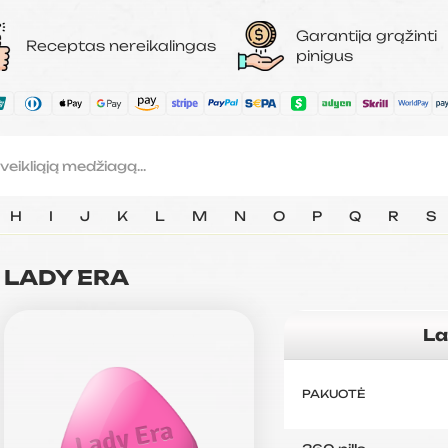
Garantija grąžinti
Receptas nereikalingas
pinigus
H
I
J
K
L
M
N
O
P
Q
R
S
LADY ERA
La
PAKUOTĖ