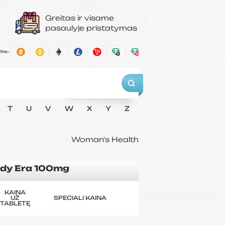
Greitas ir visame
pasaulyje pristatymas
T
U
V
W
X
Y
Z
Woman's Health
dy Era 100mg
KAINA
UŽ
SPECIALI KAINA
TABLETĘ