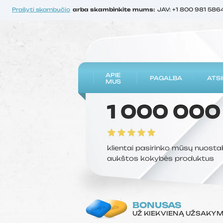
Prašyti skambučio
arba skambinkite mums:
JAV: +1 800 981 586
APIE
PAGALBA
ATSI
MUS
1 000 000
klientai pasirinko mūsų nuosta
aukštos kokybės produktus
BONUSAS
UŽ KIEKVIENĄ UŽSAKY