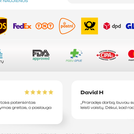
IR NAUJIENOS
A
Ė
TŲ
David H
toks patenkintas
„Praradęs darbą, buvau su
tymas greitas, o paslauga
leisti vaistų. Dėkui, kad ra