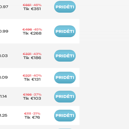
€661
-46%
0.97
PRIDĖTI
Tik
€351
€496
-45%
0.99
PRIDĖTI
Tik
€268
€331
-43%
1.03
PRIDĖTI
Tik
€186
€221
-40%
1.09
PRIDĖTI
Tik
€131
€166
-37%
1.14
PRIDĖTI
Tik
€103
€111
-31%
1.25
PRIDĖTI
Tik
€76