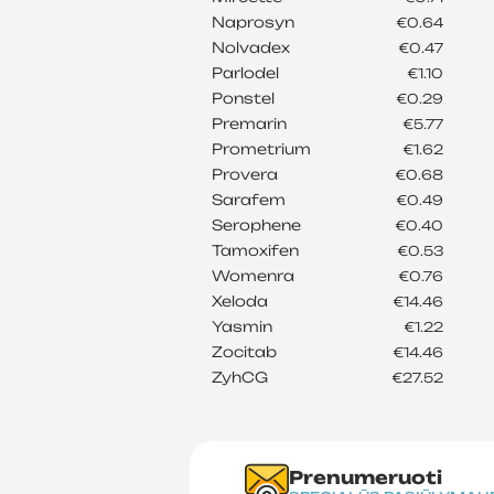
Naprosyn
€0.64
Nolvadex
€0.47
Parlodel
€1.10
Ponstel
€0.29
Premarin
€5.77
Prometrium
€1.62
Provera
€0.68
Sarafem
€0.49
Serophene
€0.40
Tamoxifen
€0.53
Womenra
€0.76
Xeloda
€14.46
Yasmin
€1.22
Zocitab
€14.46
ZyhCG
€27.52
Prenumeruoti