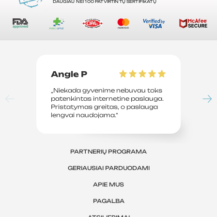
DAUGIAU NEI 100 PATVIRTINTŲ SERTIFIKATŲ
Angle P
D
„Niekada gyvenime nebuvau toks
„P
patenkintas internetine paslauga.
su
Pristatymas greitas, o paslauga
le
lengvai naudojama.“
sv
PARTNERIŲ PROGRAMA
GERIAUSIAI PARDUODAMI
APIE MUS
PAGALBA