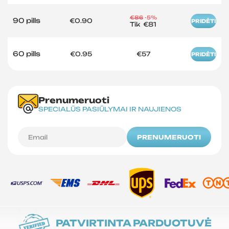
€86
-5%
90 pills
€0.90
PRIDĖTI
Tik
€81
60 pills
€0.95
€57
PRIDĖTI
Prenumeruoti
SPECIALŪS PASIŪLYMAI IR NAUJIENOS
PRENUMERUOTI
PATVIRTINTA PARDUOTUVĖ