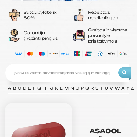
Sutaupykite iki
Receptas
80%
nereikalingas
Greitas ir visame
Garantija
pasaulyje
grąžinti pinigus
pristatymas
A
B
C
D
E
F
G
H
I
J
K
L
M
N
O
P
Q
R
S
T
U
V
W
X
Y
Z
ASACOL