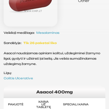
Other
Veiklioji medžiaga:
Mesalaminas
Sandėlyje:
Tik 26 paketai liko
Asacol naudojamas opiniam kolitui, uždegiminei žarnyno
ligai, gydyti ir užkirsti jai kelią. Jis veikia sumažindamas
uždegimą žarnyne.
Ligų:
Colitis
Ulcerative
Asacol 400mg
KAINA
PAKUOTĖ
UŽ
SPECIALI KAINA
TABLETĘ