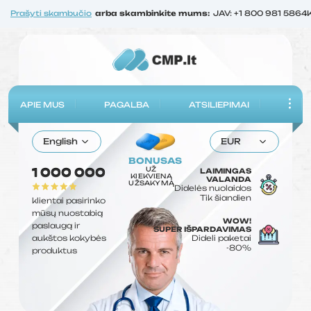
Prašyti skambučio
arba skambinkite mums:
JAV: +1 800 981 5864
APIE MUS
PAGALBA
ATSILIEPIMAI
English
EUR
BONUSAS
UŽ
1 000 000
LAIMINGAS
KIEKVIENĄ
VALANDA
UŽSAKYMĄ
Didelės nuolaidos
Tik šiandien
klientai pasirinko
mūsų nuostabią
WOW!
paslaugą ir
SUPER IŠPARDAVIMAS
aukštos kokybės
Dideli paketai
-80%
produktus