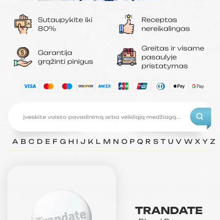
Sutaupykite iki
Receptas
80%
nereikalingas
Greitas ir visame
Garantija
pasaulyje
grąžinti pinigus
pristatymas
A
B
C
D
E
F
G
H
I
J
K
L
M
N
O
P
Q
R
S
T
U
V
W
X
Y
Z
TRANDATE