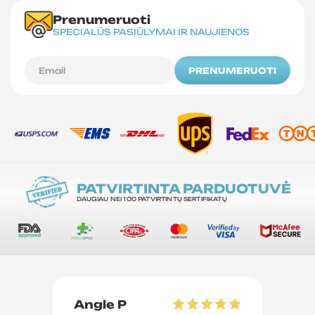
Prenumeruoti
SPECIALŪS PASIŪLYMAI IR NAUJIENOS
PRENUMERUOTI
PATVIRTINTA PARDUOTUVĖ
DAUGIAU NEI 100 PATVIRTINTŲ SERTIFIKATŲ
Angle P
D