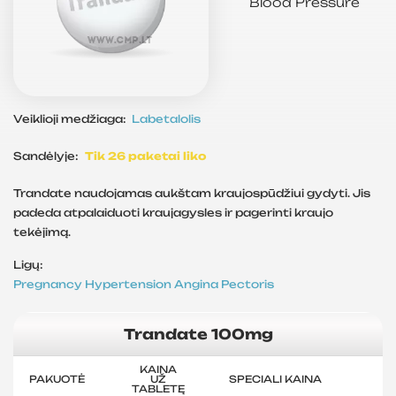
Blood Pressure
Veiklioji medžiaga:
Labetalolis
Sandėlyje:
Tik 26 paketai liko
Trandate naudojamas aukštam kraujospūdžiui gydyti. Jis
padeda atpalaiduoti kraujagysles ir pagerinti kraujo
tekėjimą.
Ligų:
Pregnancy
Hypertension
Angina Pectoris
Trandate 100mg
KAINA
PAKUOTĖ
UŽ
SPECIALI KAINA
TABLETĘ