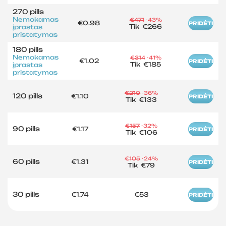
270 pills
Nemokamas
€471
-43%
€0.98
PRIDĖTI
Tik
€266
įprastas
pristatymas
180 pills
Nemokamas
€314
-41%
€1.02
PRIDĖTI
Tik
€185
įprastas
pristatymas
€210
-36%
120 pills
€1.10
PRIDĖTI
Tik
€133
€157
-32%
90 pills
€1.17
PRIDĖTI
Tik
€106
€105
-24%
60 pills
€1.31
PRIDĖTI
Tik
€79
30 pills
€1.74
€53
PRIDĖTI