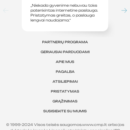
„Niekada gyvenime nebuvau toks
„P
patenkintas internetine paslauga.
su
Pristatymas greitas, o paslauga
le
lengvai naudojama.“
sv
PARTNERIŲ PROGRAMA
GERIAUSIAI PARDUODAMI
APIE MUS
PAGALBA
ATSILIEPIMAI
PRISTATYMAS
GRĄŽINIMAS
SUSISIEKITE SU MUMIS
© 1999-2024 Visos teisės saugomos.www.cmp.lt arba jos