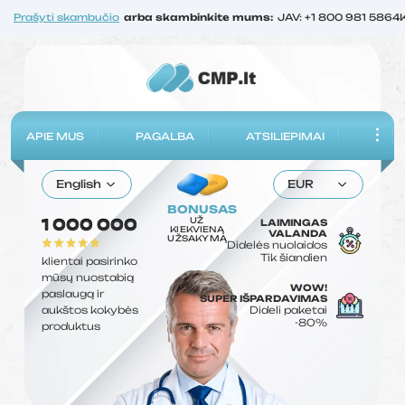
Prašyti skambučio
arba skambinkite mums:
JAV: +1 800 981 5864
APIE MUS
PAGALBA
ATSILIEPIMAI
English
EUR
BONUSAS
UŽ
1 000 000
LAIMINGAS
KIEKVIENĄ
VALANDA
UŽSAKYMĄ
Didelės nuolaidos
Tik šiandien
klientai pasirinko
mūsų nuostabią
WOW!
paslaugą ir
SUPER IŠPARDAVIMAS
aukštos kokybės
Dideli paketai
-80%
produktus