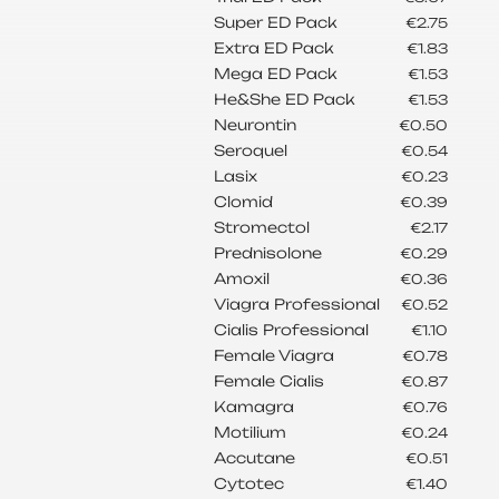
Super ED Pack
€2.75
Extra ED Pack
€1.83
Mega ED Pack
€1.53
He&She ED Pack
€1.53
Neurontin
€0.50
Seroquel
€0.54
Lasix
€0.23
Clomid
€0.39
Stromectol
€2.17
Prednisolone
€0.29
Amoxil
€0.36
Viagra Professional
€0.52
Cialis Professional
€1.10
Female Viagra
€0.78
Female Cialis
€0.87
Kamagra
€0.76
Motilium
€0.24
Accutane
€0.51
Cytotec
€1.40