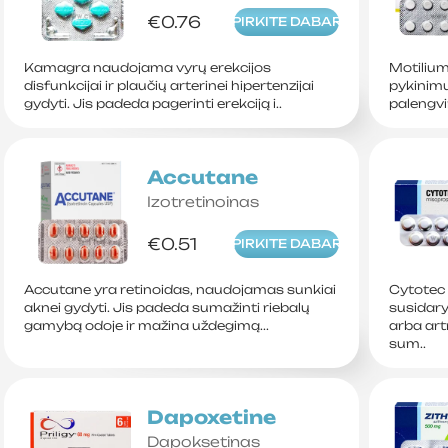
€0.76
PIRKITE DABAR
Kamagra naudojama vyrų erekcijos
Motilium
disfunkcijai ir plaučių arterinei hipertenzijai
pykinimu
gydyti. Jis padeda pagerinti erekciją i..
palengvi
Accutane
Izotretinoinas
€0.51
PIRKITE DABAR
Accutane yra retinoidas, naudojamas sunkiai
Cytotec
aknei gydyti. Jis padeda sumažinti riebalų
susidar
gamybą odoje ir mažina uždegimą...
arba art
sum..
Dapoxetine
Dapoksetinas