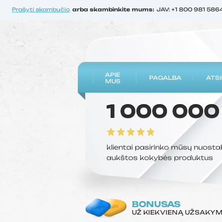
Prašyti skambučio
arba skambinkite mums:
JAV: +1 800 981 586
APIE
PAGALBA
ATSI
MUS
1 000 000
klientai pasirinko mūsų nuosta
aukštos kokybės produktus
BONUSAS
UŽ KIEKVIENĄ UŽSAKY