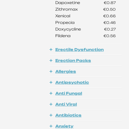
Dapoxetine
€0.87
Zithromax
€0.50
Xenical
€0.66
Propecia
€0.46
Doxycycline
€0.27
Fildena
€0.56
Erectile Dysfunction
Erection Packs
Allergies
Antipsychotic
Anti Fungal
Anti Viral
Antibiotics
Anxiety