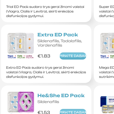
Trial ED Pack sudaro trys gerai žinomi vaistai
Super ED
(Viagra, Cialis ir Levitra), skirti erekcijos
vaistai (
disfunkcijos gydymui.
disfunkc
Extra ED Pack
Sildenafilis, Tadalafilis,
Vardenafilis
€1.83
PIRKITE DABAR
Extra ED Pack sudaro trys gerai žinomi
Mega ED 
vaistai (Viagra, Cialis ir Levitra), skirti erekcijos
vaistai (
disfunkcijos gydymui.
sutrikim
He&She ED Pack
Sildenafilis
€1.53
PIRKITE DABAR