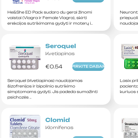
He&She ED Pack sudaro du gerai žinomi
Neuronti
vaistai (Viagra ir Female Viagra), skirti
priepuoli
erekcijos sutrikimams gydyti ir moterų i..
naudoja
Seroquel
Kvetiapinas
€0.54
PIRKITE DABAR
Seroquel (Kvetiapinas) naudojamas
Lasix pri
šizofrenijos ir bipolinio sutrikimo
pacienta
simptomams gydyti. Jis padeda sumažinti
kuriuos 
psichozės ..
Clomid
Klomifenas