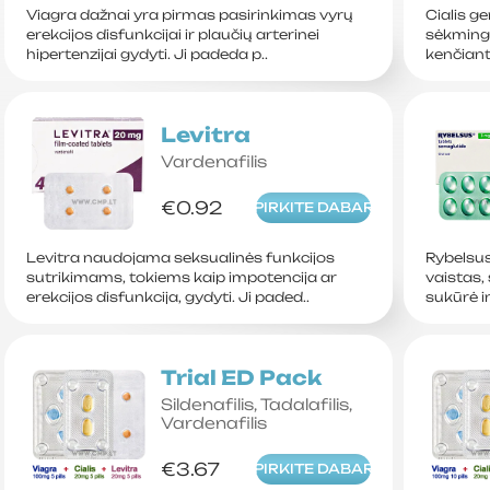
Viagra dažnai yra pirmas pasirinkimas vyrų
Cialis ge
erekcijos disfunkcijai ir plaučių arterinei
sėkmingą
hipertenzijai gydyti. Ji padeda p..
kenčiant
Levitra
Vardenafilis
€0.92
PIRKITE DABAR
Levitra naudojama seksualinės funkcijos
Rybelsus
sutrikimams, tokiems kaip impotencija ar
vaistas,
erekcijos disfunkcija, gydyti. Ji paded..
sukūrė i
Trial ED Pack
Sildenafilis, Tadalafilis,
Vardenafilis
€3.67
PIRKITE DABAR