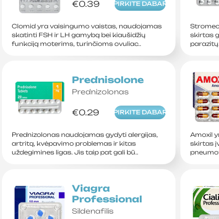
€0.39
PIRKITE DABAR
Clomid yra vaisingumo vaistas, naudojamas
Stromect
skatinti FSH ir LH gamybą bei kiaušidžių
skirtas g
funkciją moterims, turinčioms ovuliac..
parazitų.
Prednisolone
Prednizolonas
€0.29
PIRKITE DABAR
Prednizolonas naudojamas gydyti alergijas,
Amoxil yr
artritą, kvėpavimo problemas ir kitas
skirtas 
uždegimines ligas. Jis taip pat gali bū..
pneumoni
Viagra
Professional
Sildenafilis