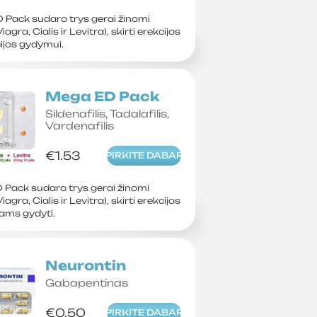
 Pack sudaro trys gerai žinomi
Viagra, Cialis ir Levitra), skirti erekcijos
ijos gydymui.
Mega ED Pack
Sildenafilis, Tadalafilis,
Vardenafilis
€1.53
PIRKITE DABAR
Pack sudaro trys gerai žinomi
Viagra, Cialis ir Levitra), skirti erekcijos
ams gydyti.
Neurontin
Gabapentinas
€0.50
PIRKITE DABAR