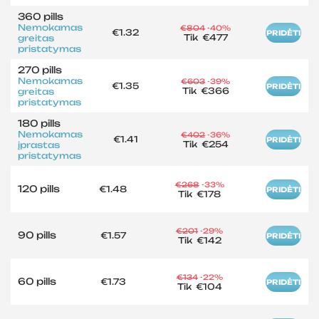
360 pills
Nemokamas
€804
-40%
€1.32
PRIDĖTI
Tik
€477
greitas
pristatymas
270 pills
Nemokamas
€603
-39%
€1.35
PRIDĖTI
Tik
€366
greitas
pristatymas
180 pills
Nemokamas
€402
-36%
€1.41
PRIDĖTI
Tik
€254
įprastas
pristatymas
€268
-33%
120 pills
€1.48
PRIDĖTI
Tik
€178
€201
-29%
90 pills
€1.57
PRIDĖTI
Tik
€142
€134
-22%
60 pills
€1.73
PRIDĖTI
Tik
€104