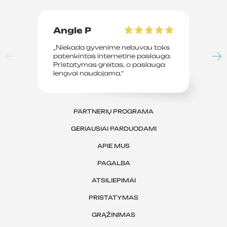
Angle P
D
„Niekada gyvenime nebuvau toks
„P
patenkintas internetine paslauga.
su
Pristatymas greitas, o paslauga
le
lengvai naudojama.“
sv
PARTNERIŲ PROGRAMA
GERIAUSIAI PARDUODAMI
APIE MUS
PAGALBA
ATSILIEPIMAI
PRISTATYMAS
GRĄŽINIMAS