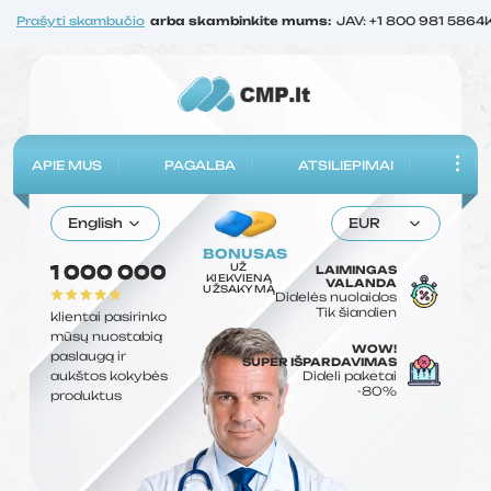
Prašyti skambučio
arba skambinkite mums:
JAV: +1 800 981 5864
APIE MUS
PAGALBA
ATSILIEPIMAI
English
EUR
BONUSAS
UŽ
1 000 000
LAIMINGAS
KIEKVIENĄ
VALANDA
UŽSAKYMĄ
Didelės nuolaidos
Tik šiandien
klientai pasirinko
mūsų nuostabią
WOW!
paslaugą ir
SUPER IŠPARDAVIMAS
aukštos kokybės
Dideli paketai
-80%
produktus