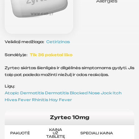
Allergies
Veiklioji medžiaga:
Cetirizinas
Sandėlyje:
Tik 36 paketai liko
Zyrtec skirtas šienligės ir dilgėlinės simptomams gydyti. Jis
taip pat padeda mažinti niežulį ir odos reakcijas.
Ligų:
Atopic Dermatitis
Dermatitis
Blocked Nose
Jock Itch
Hives
Fever
Rhinitis
Hay Fever
Zyrtec 10mg
KAINA
PAKUOTĖ
UŽ
SPECIALI KAINA
TABLETĘ