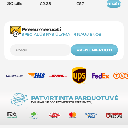
30 pills
€2.23
€67
PRIDĖTI
Prenumeruoti
SPECIALŪS PASIŪLYMAI IR NAUJIENOS
PRENUMERUOTI
PATVIRTINTA PARDUOTUVĖ
DAUGIAU NEI 100 PATVIRTINTŲ SERTIFIKATŲ