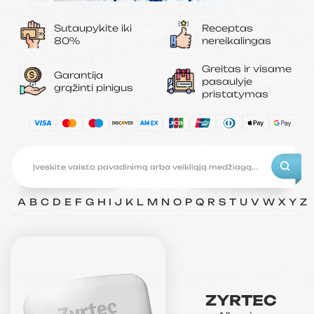
Sutaupykite iki
Receptas
80%
nereikalingas
Greitas ir visame
Garantija
pasaulyje
grąžinti pinigus
pristatymas
A
B
C
D
E
F
G
H
I
J
K
L
M
N
O
P
Q
R
S
T
U
V
W
X
Y
Z
ZYRTEC