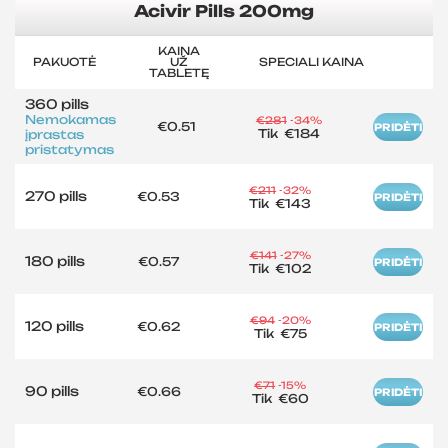
Acivir Pills 200mg
KAINA
PAKUOTĖ
UŽ
SPECIALI KAINA
TABLETĘ
360 pills
Nemokamas
€281
-34%
€0.51
PRIDĖTI
Tik
€184
įprastas
pristatymas
€211
-32%
270 pills
€0.53
PRIDĖTI
Tik
€143
€141
-27%
180 pills
€0.57
PRIDĖTI
Tik
€102
€94
-20%
120 pills
€0.62
PRIDĖTI
Tik
€75
€71
-15%
90 pills
€0.66
PRIDĖTI
Tik
€60