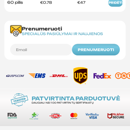
60 pills
€0.78
€47
PRIDĖTI
Prenumeruoti
SPECIALŪS PASIŪLYMAI IR NAUJIENOS
PRENUMERUOTI
PATVIRTINTA PARDUOTUVĖ
DAUGIAU NEI 100 PATVIRTINTŲ SERTIFIKATŲ