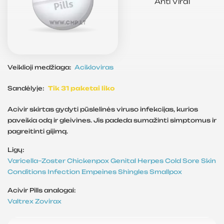
Anti Viral
Veiklioji medžiaga:
Acikloviras
Sandėlyje:
Tik 31 paketai liko
Acivir skirtas gydyti pūslelinės viruso infekcijas, kurios
paveikia odą ir gleivines. Jis padeda sumažinti simptomus ir
pagreitinti gijimą.
Ligų:
Varicella–Zoster
Chickenpox
Genital Herpes
Cold Sore
Skin
Conditions
Infection
Empeines
Shingles
Smallpox
Acivir Pills analogai:
Valtrex
Zovirax