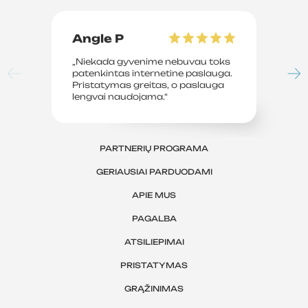
Angle P
D
„Niekada gyvenime nebuvau toks
„P
patenkintas internetine paslauga.
su
Pristatymas greitas, o paslauga
le
lengvai naudojama.“
sv
PARTNERIŲ PROGRAMA
GERIAUSIAI PARDUODAMI
APIE MUS
PAGALBA
ATSILIEPIMAI
PRISTATYMAS
GRĄŽINIMAS