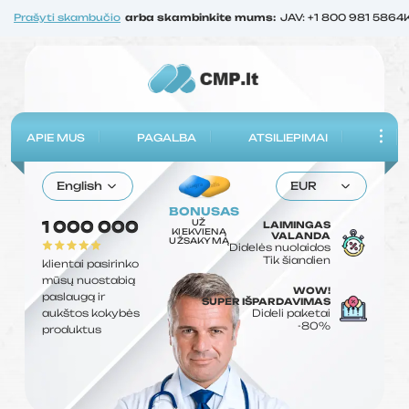
Prašyti skambučio
arba skambinkite mums:
JAV: +1 800 981 5864
APIE MUS
PAGALBA
ATSILIEPIMAI
English
EUR
BONUSAS
UŽ
1 000 000
LAIMINGAS
KIEKVIENĄ
VALANDA
UŽSAKYMĄ
Didelės nuolaidos
Tik šiandien
klientai pasirinko
mūsų nuostabią
WOW!
paslaugą ir
SUPER IŠPARDAVIMAS
aukštos kokybės
Dideli paketai
-80%
produktus