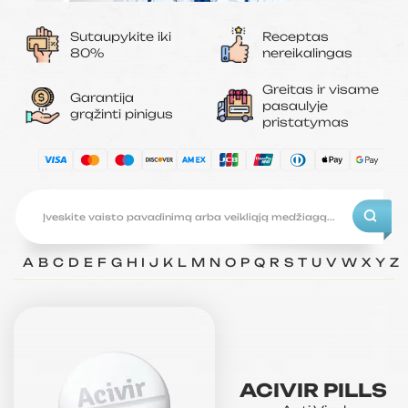
Sutaupykite iki
Receptas
80%
nereikalingas
Greitas ir visame
Garantija
pasaulyje
grąžinti pinigus
pristatymas
A
B
C
D
E
F
G
H
I
J
K
L
M
N
O
P
Q
R
S
T
U
V
W
X
Y
Z
ACIVIR PILLS