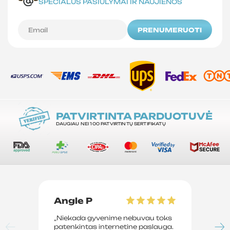
SPECIALŪS PASIŪLYMAI IR NAUJIENOS
PRENUMERUOTI
PATVIRTINTA PARDUOTUVĖ
DAUGIAU NEI 100 PATVIRTINTŲ SERTIFIKATŲ
Angle P
D
„Niekada gyvenime nebuvau toks
„P
patenkintas internetine paslauga.
su