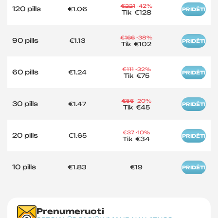
€221
-42%
120 pills
€1.06
PRIDĖTI
Tik
€128
€166
-38%
90 pills
€1.13
PRIDĖTI
Tik
€102
€111
-32%
60 pills
€1.24
PRIDĖTI
Tik
€75
€56
-20%
30 pills
€1.47
PRIDĖTI
Tik
€45
€37
-10%
20 pills
€1.65
PRIDĖTI
Tik
€34
10 pills
€1.83
€19
PRIDĖTI
Prenumeruoti