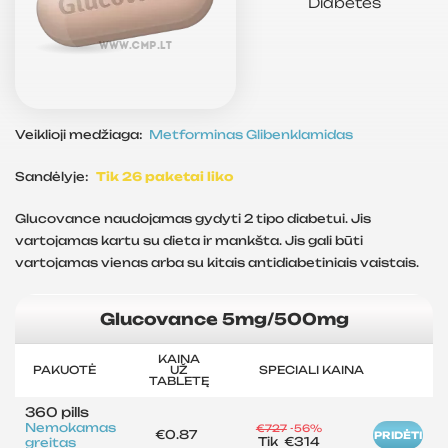
Diabetes
Veiklioji medžiaga:
Metforminas
Glibenklamidas
Sandėlyje:
Tik 26 paketai liko
Glucovance naudojamas gydyti 2 tipo diabetui. Jis
vartojamas kartu su dieta ir mankšta. Jis gali būti
vartojamas vienas arba su kitais antidiabetiniais vaistais.
Glucovance 5mg/500mg
KAINA
PAKUOTĖ
UŽ
SPECIALI KAINA
TABLETĘ
360 pills
Nemokamas
€727
-56%
€0.87
PRIDĖTI
Tik
€314
greitas