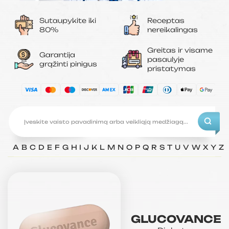
Sutaupykite iki
Receptas
80%
nereikalingas
Greitas ir visame
Garantija
pasaulyje
grąžinti pinigus
pristatymas
A
B
C
D
E
F
G
H
I
J
K
L
M
N
O
P
Q
R
S
T
U
V
W
X
Y
Z
GLUCOVANCE