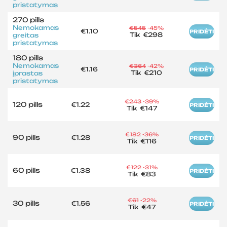
pristatymas
270 pills
Nemokamas
€545
-45%
€1.10
PRIDĖTI
Tik
€298
greitas
pristatymas
180 pills
Nemokamas
€364
-42%
€1.16
PRIDĖTI
Tik
€210
įprastas
pristatymas
€243
-39%
120 pills
€1.22
PRIDĖTI
Tik
€147
€182
-36%
90 pills
€1.28
PRIDĖTI
Tik
€116
€122
-31%
60 pills
€1.38
PRIDĖTI
Tik
€83
€61
-22%
30 pills
€1.56
PRIDĖTI
Tik
€47