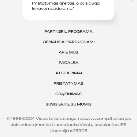
Pristatymas greitas, o paslauga
le
lengvai naudojama.“
sv
PARTNERIŲ PROGRAMA
GERIAUSIAI PARDUODAMI
APIE MUS
PAGALBA
ATSILIEPIMAI
PRISTATYMAS
GRĄŽINIMAS
SUSISIEKITE SU MUMIS
© 1999-2024 Visos teisės saugomos.www.cmp.lt arba jos
dukterinės įmonės Licencijuota Vaistų asociacijos IPS
Licencija #25305