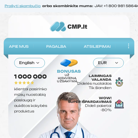
Prašyti skambučio
arba skambinkite mums:
JAV: +1 800 981 5864
APIE MUS
PAGALBA
ATSILIEPIMAI
English
EUR
BONUSAS
UŽ
1 000 000
LAIMINGAS
KIEKVIENĄ
VALANDA
UŽSAKYMĄ
Didelės nuolaidos
Tik šiandien
klientai pasirinko
mūsų nuostabią
WOW!
paslaugą ir
SUPER IŠPARDAVIMAS
aukštos kokybės
Dideli paketai
-80%
produktus