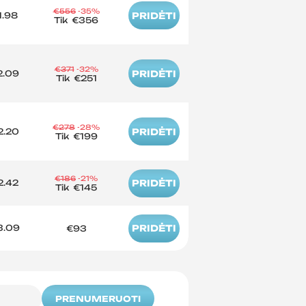
€556
-35%
1.98
PRIDĖTI
Tik
€356
€371
-32%
2.09
PRIDĖTI
Tik
€251
€278
-28%
2.20
PRIDĖTI
Tik
€199
€186
-21%
2.42
PRIDĖTI
Tik
€145
3.09
PRIDĖTI
€93
PRENUMERUOTI