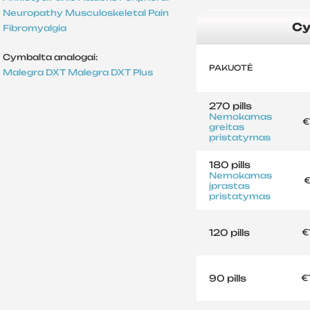
Neuropathy
Musculoskeletal Pain
Cy
Fibromyalgia
Cymbalta analogai:
PAKUOTĖ
Malegra DXT
Malegra DXT Plus
270 pills
Nemokamas
€
greitas
pristatymas
180 pills
Nemokamas
€
įprastas
pristatymas
120 pills
€
90 pills
€