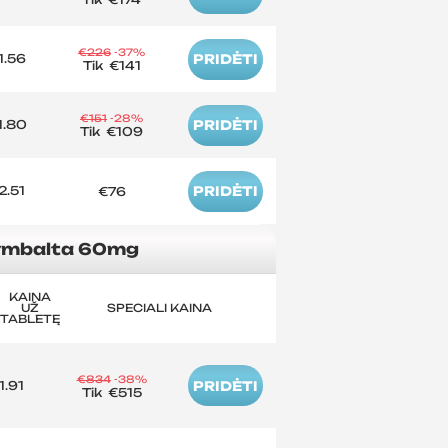
€226
-37%
1.56
PRIDĖTI
Tik
€141
€151
-28%
1.80
PRIDĖTI
Tik
€109
2.51
PRIDĖTI
€76
mbalta 60mg
KAINA
UŽ
SPECIALI KAINA
TABLETĘ
€834
-38%
1.91
PRIDĖTI
Tik
€515