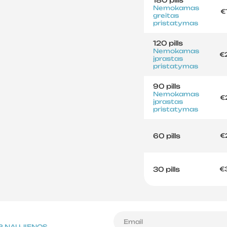
Nemokamas
€
greitas
pristatymas
120 pills
Nemokamas
€
įprastas
pristatymas
90 pills
Nemokamas
€
įprastas
pristatymas
60 pills
€
30 pills
€
IR NAUJIENOS