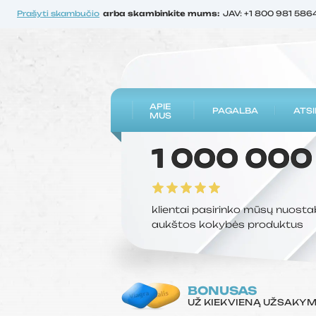
Prašyti skambučio
arba skambinkite mums:
JAV: +1 800 981 586
APIE
PAGALBA
ATSI
MUS
1 000 000
klientai pasirinko mūsų nuosta
aukštos kokybės produktus
BONUSAS
UŽ KIEKVIENĄ UŽSAKY