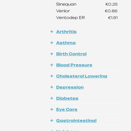
Sinequan
€0.25
Venlor
€0.86
Ventodep ER
€1.91
Arthritis
Asthma
Birth Control
Blood Pressure
Cholesterol Lowering
Depression
Diabetes
Eye Care
Gastrointestinal