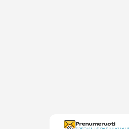
Prenumeruoti
SPECIALŪS PASIŪLYMAI 