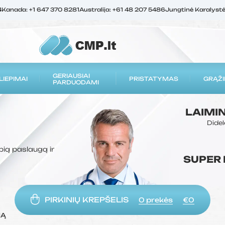
4
Kanada: +1 647 370 8281
Australija: +61 48 207 5486
Jungtinė Karalyst
GERIAUSIAI
LIEPIMAI
PRISTATYMAS
GRĄŽI
PARDUODAMI
LAIMI
Didel
bią paslaugą ir
SUPER
PIRKINIŲ KREPŠELIS
0
prekės
€0
MĄ