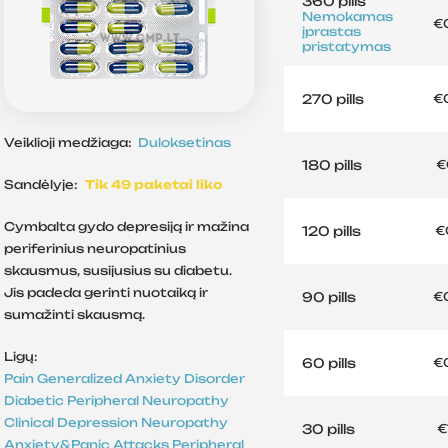
360 pills
Nemokamas
€
įprastas
pristatymas
270 pills
€
Veiklioji medžiaga:
Duloksetinas
180 pills
€
Sandėlyje:
Tik 49 paketai liko
Cymbalta gydo depresiją ir mažina
120 pills
€
periferinius neuropatinius
skausmus, susijusius su diabetu.
Jis padeda gerinti nuotaiką ir
90 pills
€
sumažinti skausmą.
Ligų:
60 pills
€
Pain
Generalized Anxiety Disorder
Diabetic Peripheral Neuropathy
Clinical Depression
Neuropathy
30 pills
€
Anxiety&Panic Attacks
Peripheral