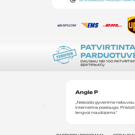
PATVIRTINT
PARDUOTUV
DAUGIAU NEI 100 PATVIRTIN
SERTIFIKATŲ
Angle P
„Niekada gyvenime nebuvau 
internetine paslauga. Prista
lengvai naudojama.“