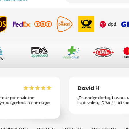
A
Ė
TŲ
David H
toks patenkintas
„Praradęs darbą, buvau su
tymas greitas, o paslauga
leisti vaistų. Dėkui, kad ra