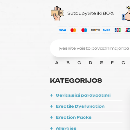
Sutaupykite iki 80%
A
B
C
D
E
F
G
KATEGORIJOS
Geriausiai parduodami
Erectile Dysfunction
Erection Packs
Allergies