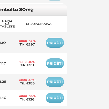
mbalta 30mg
KAINA
UŽ
SPECIALI KAINA
TABLETĘ
€620
-52%
1.10
PRIDĖTI
Tik
€297
€413
-48%
1.17
PRIDĖTI
Tik
€211
€276
-43%
1.28
PRIDĖTI
Tik
€155
€207
-39%
1.40
PRIDĖTI
Tik
€126