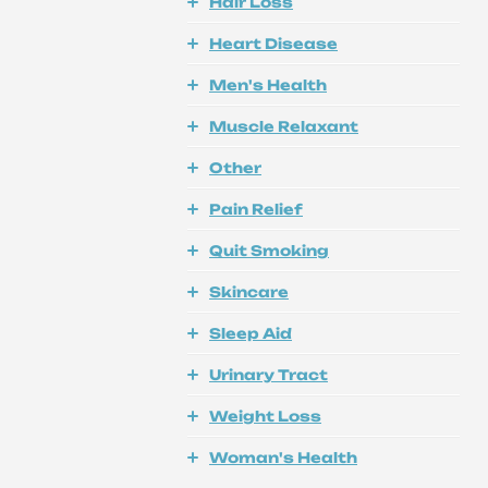
Hair Loss
Heart Disease
Men's Health
Muscle Relaxant
Other
Pain Relief
Quit Smoking
Skincare
Sleep Aid
Urinary Tract
Weight Loss
Woman's Health