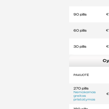
90 pills
€
60 pills
€
30 pills
€
Cy
PAKUOTĖ
270 pills
Nemokamas
€
greitas
pristatymas
180 pills