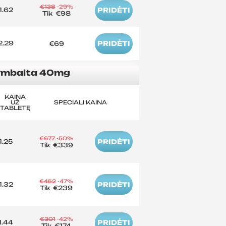
€138
-29%
1.62
PRIDĖTI
Tik
€98
2.29
PRIDĖTI
€69
mbalta 40mg
KAINA
UŽ
SPECIALI KAINA
TABLETĘ
€677
-50%
1.25
PRIDĖTI
Tik
€339
€452
-47%
1.32
PRIDĖTI
Tik
€239
€301
-42%
1.44
PRIDĖTI
Tik
€174