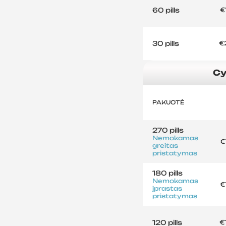
60 pills
€
30 pills
€
Cy
PAKUOTĖ
270 pills
Nemokamas
€
greitas
pristatymas
180 pills
Nemokamas
€
įprastas
pristatymas
120 pills
€