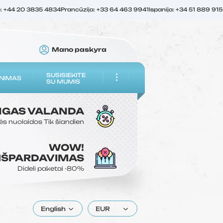
ė: +44 20 3835 4834
Prancūzija: +33 64 463 9941
Ispanija: +34 51 889 91
Mano paskyra
SUSISIEKITE
NIMAS
SU MUMIS
NGAS
VALANDA
ės nuolaidos
Tik šiandien
WOW!
 IŠPARDAVIMAS
Dideli paketai
-80%
English
EUR