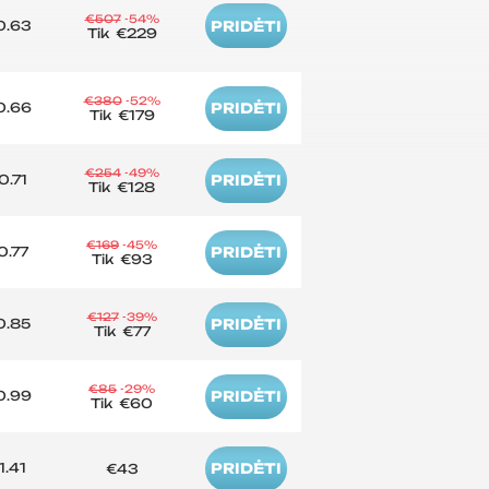
€507
-54%
0.63
PRIDĖTI
Tik
€229
€380
-52%
0.66
PRIDĖTI
Tik
€179
€254
-49%
0.71
PRIDĖTI
Tik
€128
€169
-45%
0.77
PRIDĖTI
Tik
€93
€127
-39%
0.85
PRIDĖTI
Tik
€77
€85
-29%
0.99
PRIDĖTI
Tik
€60
1.41
PRIDĖTI
€43