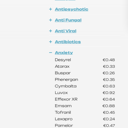
Antipsychotic
Anti Fungal
Anti Viral
Antibiotics
Anxiety
Desyrel
€0.48
Atarax
€0.33
Buspar
€0.26
Phenergan
€0.35
Cymbalta
€0.63
Luvox
€0.92
Effexor XR
€0.64
Emsam
€0.88
Tofranil
€0.45
Lexapro
€0.24
Pamelor
€0.47