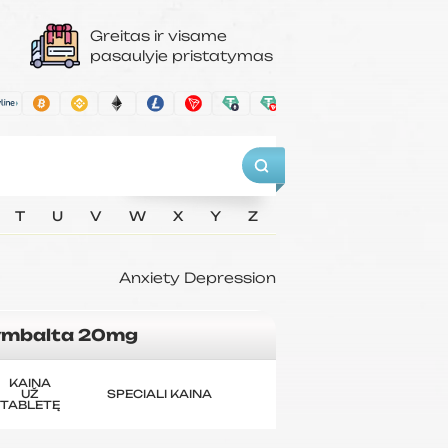
Greitas ir visame
pasaulyje pristatymas
T
U
V
W
X
Y
Z
Anxiety
Depression
mbalta 20mg
KAINA
UŽ
SPECIALI KAINA
TABLETĘ