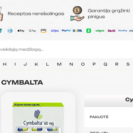
Garantija grąžinti
Receptas nereikalingas
pinigus
H
I
J
K
L
M
N
O
P
Q
R
S
CYMBALTA
Cy
PAKUOTĖ