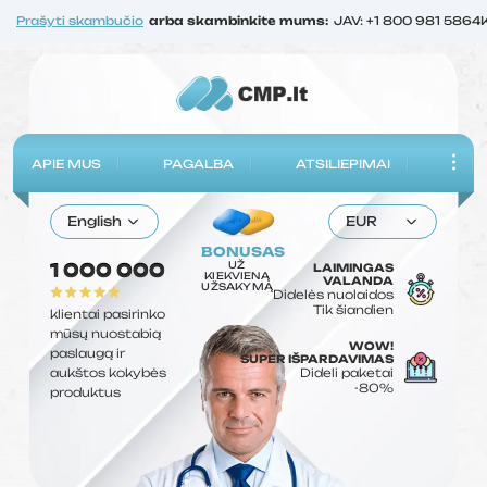
Prašyti skambučio
arba skambinkite mums:
JAV: +1 800 981 5864
APIE MUS
PAGALBA
ATSILIEPIMAI
English
EUR
BONUSAS
UŽ
1 000 000
LAIMINGAS
KIEKVIENĄ
VALANDA
UŽSAKYMĄ
Didelės nuolaidos
Tik šiandien
klientai pasirinko
mūsų nuostabią
WOW!
paslaugą ir
SUPER IŠPARDAVIMAS
aukštos kokybės
Dideli paketai
-80%
produktus