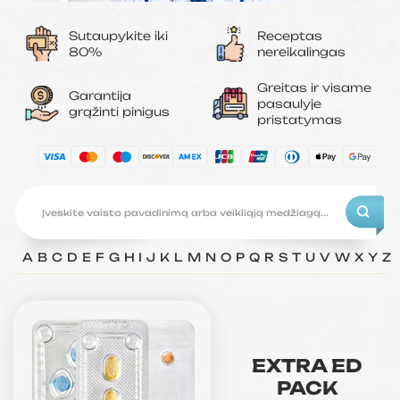
Sutaupykite iki
Receptas
80%
nereikalingas
Greitas ir visame
Garantija
pasaulyje
grąžinti pinigus
pristatymas
A
B
C
D
E
F
G
H
I
J
K
L
M
N
O
P
Q
R
S
T
U
V
W
X
Y
Z
EXTRA ED
PACK