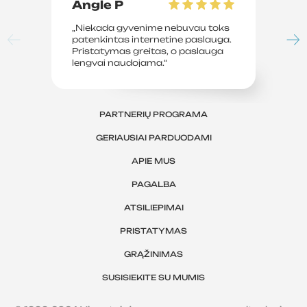
Angle P
D
„Niekada gyvenime nebuvau toks
„P
patenkintas internetine paslauga.
su
Pristatymas greitas, o paslauga
le
lengvai naudojama.“
sv
PARTNERIŲ PROGRAMA
GERIAUSIAI PARDUODAMI
APIE MUS
PAGALBA
ATSILIEPIMAI
PRISTATYMAS
GRĄŽINIMAS
SUSISIEKITE SU MUMIS