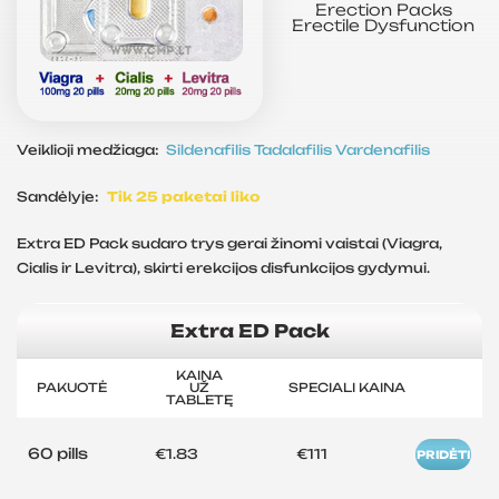
Erection Packs
Erectile Dysfunction
Veiklioji medžiaga:
Sildenafilis
Tadalafilis
Vardenafilis
Sandėlyje:
Tik 25 paketai liko
Extra ED Pack sudaro trys gerai žinomi vaistai (Viagra,
Cialis ir Levitra), skirti erekcijos disfunkcijos gydymui.
Extra ED Pack
KAINA
PAKUOTĖ
UŽ
SPECIALI KAINA
TABLETĘ
60 pills
€1.83
€111
PRIDĖTI